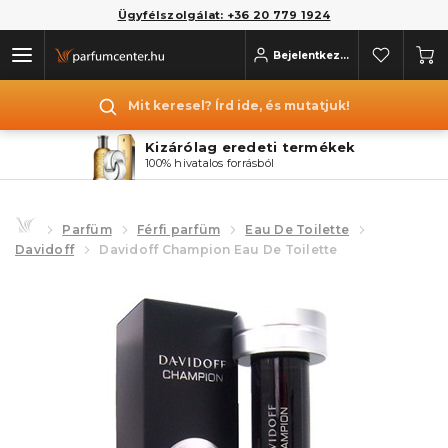
Ügyfélszolgálat: +36 20 779 1924
Bejelentkezés
Mit keresel? Írd ide, és mutatjuk!
Kizárólag eredeti termékek
100% hivatalos forrásból
Parfüm
Férfi parfüm
Eau De Toilette
Davidoff
Davidoff Champion Eau De Toilette