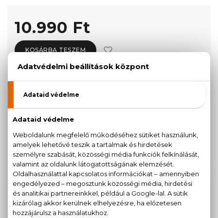
10.990 Ft
KOSÁRBA TESZEM
Törzsvásárlóknak csak:
10.441 Ft
KISZERELÉS KIVÁLASZTÁSA
50 ml
90 ml
10.990 Ft
13.080 Ft
KAPCSOLÓDÓ TERMÉKEK
100% eredeti termékek,
14 napos visszaküldési
garanciával
+36
Kérdésed van, elakadtál? Hívd ügyfélszolgálatunkat: