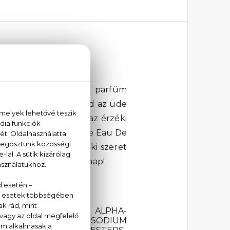
latát zárja magába.
A parfüm
ukra a figyelmet - majd az üde
ban. Végül a vetiver, az érzéki
.
A Davidoff Adventure Eau De
 utakon barangolni, aki szeret
illatát minden egyes nap!
LAMIDE COPOLYMER, ALPHA-
ELLOL, COUMARIN, DISODIUM