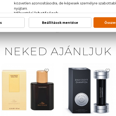
CINNAMATE, ETHYLHEXYL SALICYLATE, GERANIOL, H
UE N°1 (CI 42090), FD&C RED N°4 (CI 14700), FD&C
NEKED AJÁNLJUK