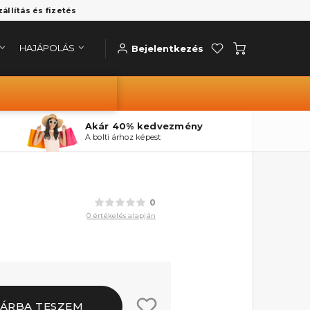
zállítás és fizetés
HAJÁPOLÁS
Bejelentkezés
Akár 40% kedvezmény
A bolti árhoz képest
0
0 értékelés alapján
ÁRBA TESZEM