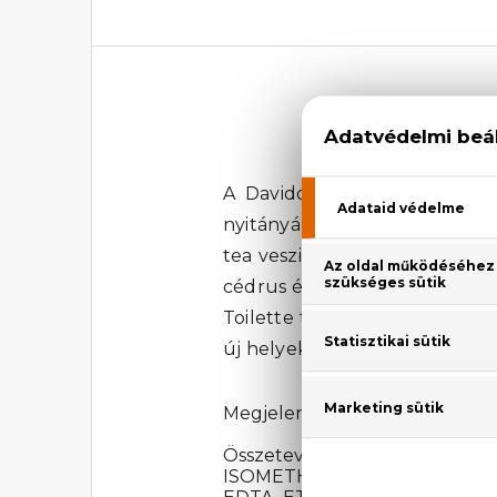
A Davidoff Adventure Eau De
nyitányában a citrusos jegyek
tea veszi át a stafétát a hódí
cédrus és a csábító pézsma g
Toilette tükrözi a modern, ka
új helyeket felfedezni. Próbál
Megjelenési év: 2008
Összetevők: ALCOHOL DEN
ISOMETHYL IONONE, BHT, B