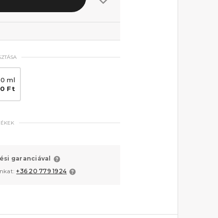
SZTÁSA
00 ml
0 Ft
MÉKEK
ési garanciával
unkat:
+36 20 779 1924