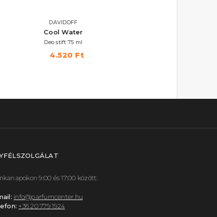
DAVIDOFF
DAVIDOFF
Cool Water
Cool Water
Deo stift 75 ml
Eau De Toilette
4.520 Ft
13.600 Ft -tól
YFÉLSZOLGÁLAT
kanapokon 9:00 és 17:00 között:
ail:
info@parfumcenter.hu
efon:
+36 20 779 1924