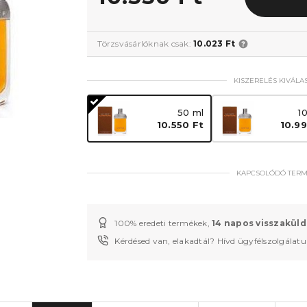
Törzsvásárlóknak csak:
10.023 Ft
KISZERELÉS KIVÁLA
50 ml
1
10.550 Ft
10.99
KAPCSOLÓDÓ TER
100% eredeti termékek,
14 napos visszaküld
Kérdésed van, elakadtál? Hívd ügyfélszolgálat