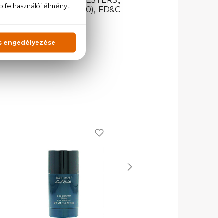
YDROLYZED JOJOBA ESTERS,,
 YELLOW N°5 (CI 19140), FD&C