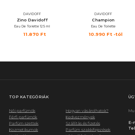
DAVIDOFF
DAVIDOFF
Zino Davidoff
Champion
Eau De Toilette 125 ml
Eau De Toilette
11.870 Ft
10.990 Ft -tól
TOP KATEGÓRIÁK
ÜG
Női parfümök
Hogyan vásárolhatok?
Mun
Férfi parfümök
Kedvezmények
E-m
Parfüm szettek
Szállítás és fizetés
Tel
Kozmetikumok
Parfüm szakkifejezések