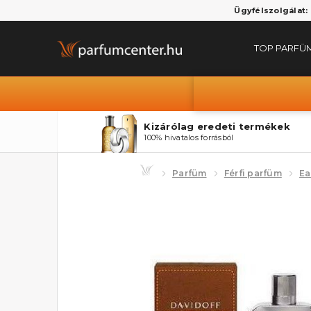
Ügyfélszolgálat:
TOP PARFÜ
Kizárólag eredeti termékek
100% hivatalos forrásból
Parfüm
Férfi parfüm
Ea