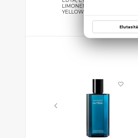
EDTA, ETHYLHEXYL METHOXY
LIMONENE, LINALOOL, FD&C BL
YELLOW N°6 (CI 15985).