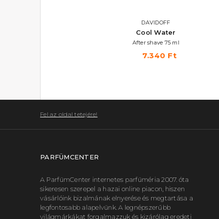
DAVIDOFF
DAVIDOFF
Hot Water
Cool Water
Eau De Toilette
After shave 75 ml
8.370 Ft -tól
7.340 Ft
Fel az oldal tetejére!
PARFÜMCENTER
A ParfümCenter internetes parfüméria 2007. óta
sikeresen szerepel a hazai online piacon, hiszen
vásárlóink bizalmának elnyerése és megtartása a
legfontosabb alapelvünk. A legnépszerűbb
világmárkákat forgalmazzuk és kizárólag eredeti