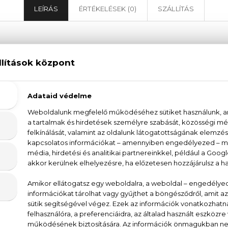
LEÍRÁS
ÉRTÉKELÉSEK (0)
SZÁLLÍTÁS
Davidoff Adventure Eau De Toilette
 Toilette férfi parfüm a szabadság és a kaland il
, a lédús narancs, a citrom, és a mandarin vonják mag
tó fekete szezám és a csípős pimento paprika társaságá
ondoskodik a parfüm nyújtotta élmény elmélyítéséről
landvágyó férfi személyiségét, aki szeret az ismeretlen
d ki és érezd a szabadságot, a kalandot és a természet 
AT., WATER, FRAGRANCE, ACRYLATES/OCTYLACRY
UTYL METHOXYDIBENZOYLMETHANE, CITRAL, CITRON