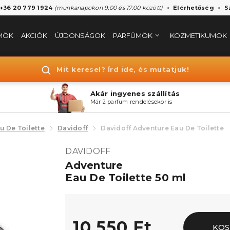
 +36 20 779 1924
(munkanapokon 9:00 és 17:00 között)
Elérhetőség
S
MÖK
AKCIÓK
ÚJDONSÁGOK
PARFÜMÖK
KOZMETIKUMOK
Mit keresel? Írd ide, és mutatjuk!
Akár ingyenes szállítás
Már 2 parfüm rendelésekor is
u De Toilette
Davidoff
Davidoff Adventure Eau De Toilette
DAVIDOFF
Adventure
Eau De Toilette 50 ml
10.550 Ft
KOS