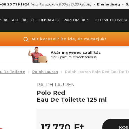
 +36 20 779 1924
(munkanapokon 9:00 és 17:00 között)
Elérhetőség
S
MÖK
AKCIÓK
ÚJDONSÁGOK
PARFÜMÖK
KOZMETIKUMOK
Mit keresel? Írd ide, és mutatjuk!
Akár ingyenes szállítás
Már 2 parfüm rendelésekor is
u De Toilette
Ralph Lauren
Ralph Lauren Polo Red Eau De To
RALPH LAUREN
Polo Red
Eau De Toilette 125 ml
17.770 Ft
KOS