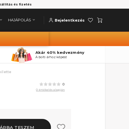
zállítás és fizetés
HAJÁPOLÁS
Bejelentkezés
Akár 40% kedvezmény
A bolti árhoz képest
ilette
0
0 értékelés alapján
ÁRBA TESZEM