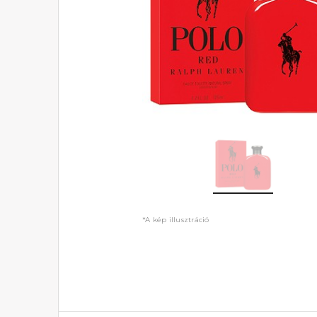
*A kép illusztráció