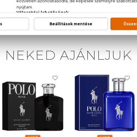
L IONONE, CITRONELLOL, BHT, CITRAL, GERAN
 D199307/1).
NEKED AJÁNLJUK