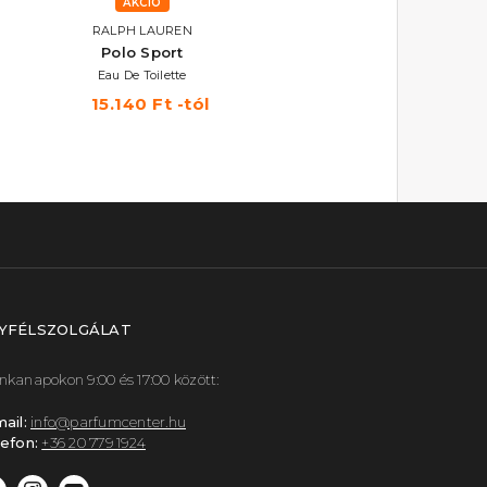
AKCIÓ
RALPH LAUREN
Polo Sport
Eau De Toilette
15.140 Ft -tól
YFÉLSZOLGÁLAT
kanapokon 9:00 és 17:00 között:
ail:
info@parfumcenter.hu
efon:
+36 20 779 1924