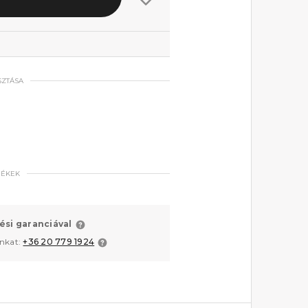
SZTÁSA
MÉKEK
ési garanciával
unkat:
+36 20 779 1924