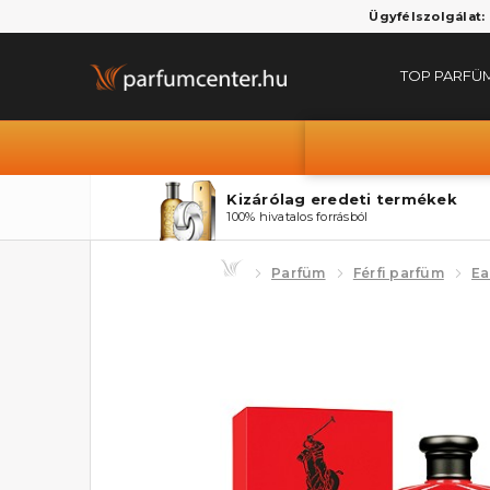
Ügyfélszolgálat:
TOP PARFÜ
Kizárólag eredeti termékek
100% hivatalos forrásból
Parfüm
Férfi parfüm
Ea