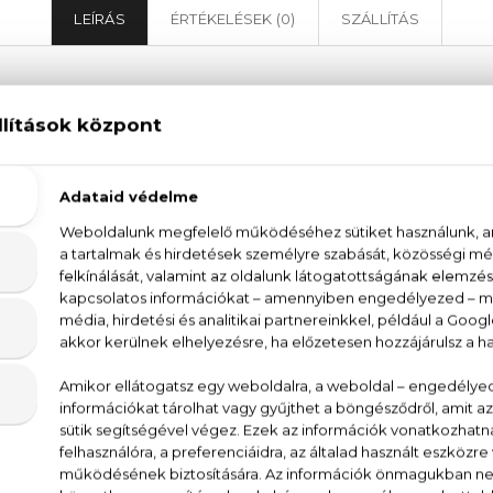
LEÍRÁS
ÉRTÉKELÉSEK (0)
SZÁLLÍTÁS
Ralph Lauren Polo Red Eau De Toilette
Toilette - tüzes, energiával teli illat. A gondosan öss
om illatával indul. A vörös tónusok a szívben is folytatód
Az energizáló kávé, a meleg borostyán és a melengető 
llata tökéletes választás nappali és esti viseletre is.
it, sáfrány, vörös fás jegyek
A / WATER, PARFUM / FRAGRANCE, LIMONENE, LI