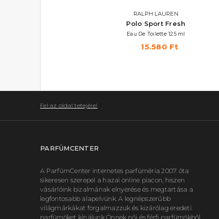
RALPH LAUREN
Polo Sport Fresh
Eau De Toilette 125 ml
15.580 Ft
Fel az oldal tetejére!
PARFÜMCENTER
A ParfümCenter internetes parfüméria 2007. óta
sikeresen szerepel a hazai online piacon, hiszen
vásárlóink bizalmának elnyerése és megtartása a
legfontosabb alapelvünk. A legnépszerűbb
világmárkákat forgalmazzuk és kizárólag eredeti
parfümöket kínálunk Önnek női és férfi parfümökből