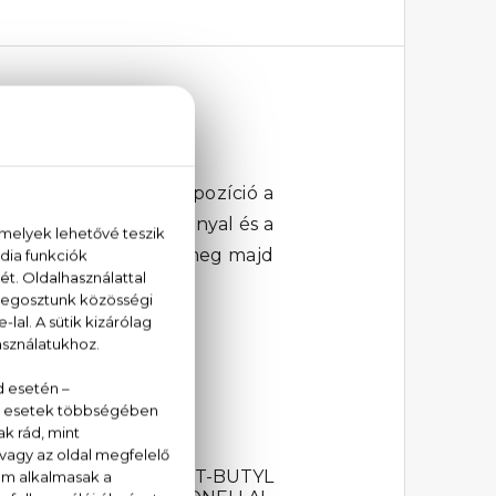
zeválogatott illatkompozíció a
nak ahol a piros sáfránnyal és a
fás tónusok maradnak meg majd
NALOOL, COUMARIN, T-BUTYL