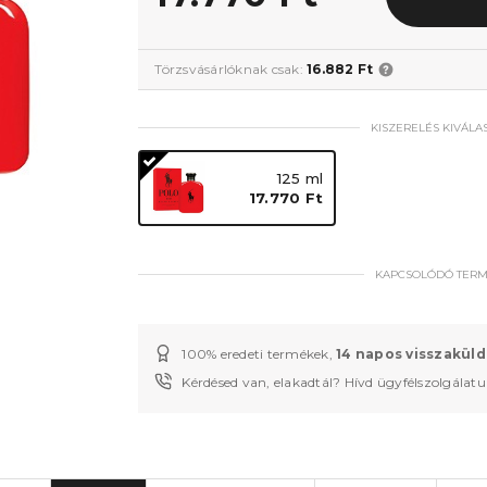
Törzsvásárlóknak csak:
16.882 Ft
KISZERELÉS KIVÁLA
125 ml
17.770 Ft
KAPCSOLÓDÓ TER
100% eredeti termékek,
14 napos visszaküld
Kérdésed van, elakadtál? Hívd ügyfélszolgálat