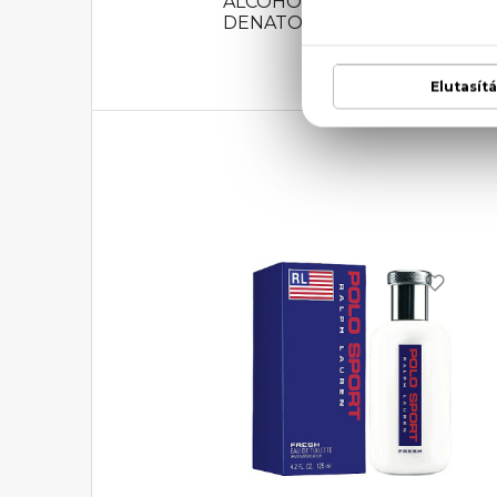
ALCOHOL, ALPHA-ISOMETHY
DENATONIUM BENZOATE (F.I.L.