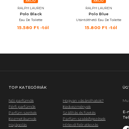
AKCIÓ
AKCIÓ
RALPH LAUREN
RALPH LAUREN
Polo Black
Polo Blue
Eau De Toilette
Utántölthető Eau De Toilette
15.580 Ft -tól
15.800 Ft -tól
TOP KATEGÓRIÁK
ÜG
Női parfümök
Hogyan vásárolhatok?
Mun
Férfi parfümök
Kedvezmények
E-m
Parfüm szettek
Szállítás és fizetés
Tel
Kozmetikumok
Parfüm szakkifejezések
Hajápolás
Hírlevél feliratkozás