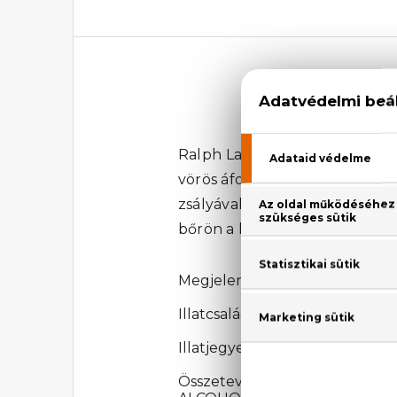
Ralph Lauren Polo Red Eau De 
vörös áfonya és a frissítő citr
zsályával lep meg az illat. 
bőrön a legtovább. Fás-aromás i
Megjelenési év: 2013
Illatcsalád: Fás-aromás
Illatjegyek: Vörös húsú grapefru
Összetevők: ALCOHOL, AQU