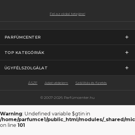
Fel az oldal tetejére!
PARFÜMCENTER
TOP KATEGÓRIÁK
ÜGYFÉLSZOLGÁLAT
ÁSZF
Adatvédelem
Szállítás és fizetés
© 2007-2026 Parfümcenter.hu
Warning
: Undefined variable $gtin in
/home/parfumce1/public_html/modules/_shared/mic
on line
101