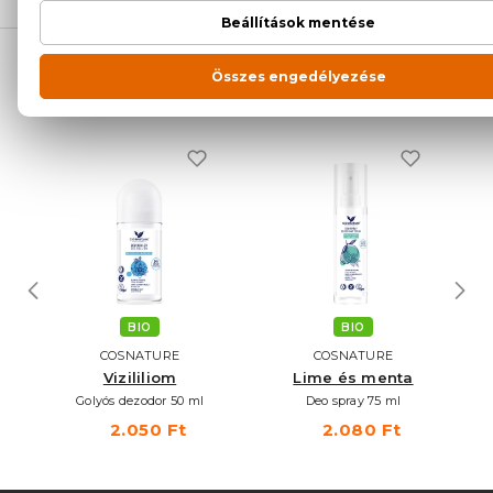
NEKED AJÁNLJUK
BIO
BIO
COSNATURE
COSNATURE
Vizililiom
Lime és menta
A
dő
Golyós dezodor 50 ml
Deo spray 75 ml
R
2.050 Ft
2.080 Ft