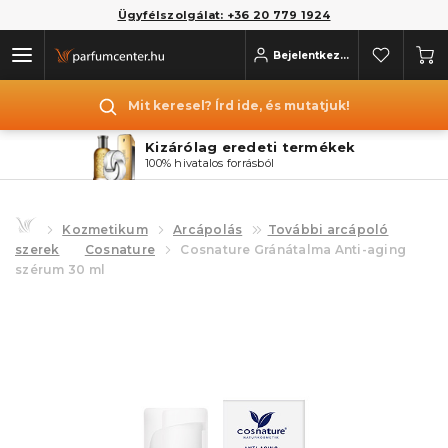
Ügyfélszolgálat: +36 20 779 1924
Bejelentkezés
Mit keresel? Írd ide, és mutatjuk!
Kizárólag eredeti termékek
100% hivatalos forrásból
Kozmetikum
Arcápolás
További arcápoló
szerek
Cosnature
Cosnature Gránátalma Anti-aging
szérum 30 ml