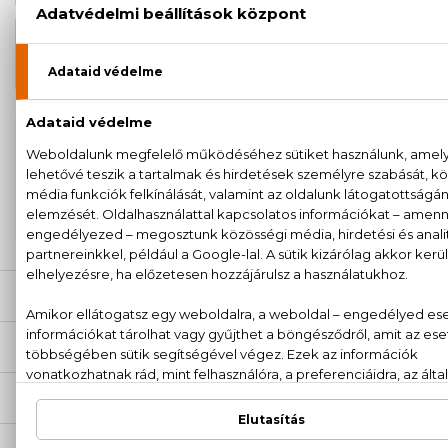
BIO
2.770 Ft
Gránátalma Regeneráló olaj 100 ml
100% eredeti termékek,
14 napos visszaküldési
garanciával
+36
Kérdésed van, elakadtál? Hívd ügyfélszolgálatunkat:
20 779 1924
LEÍRÁS
ÉRTÉKELÉSEK (0)
SZÁLLÍTÁS