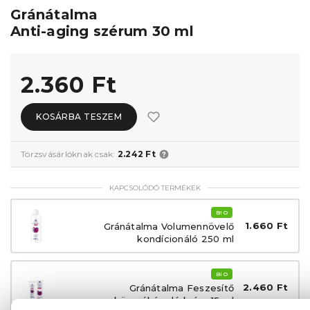
Gránátalma
Anti-aging szérum 30 ml
2.360 Ft
KOSÁRBA TESZEM
Törzsvásárlóknak csak:
2.242 Ft
KAPCSOLÓDÓ TERMÉKEK
BIO
1.660 Ft
Gránátalma Volumennövelő
kondícionáló 250 ml
BIO
2.460 Ft
Gránátalma Feszesítő
szemkörnyékápoló krém 15 ml