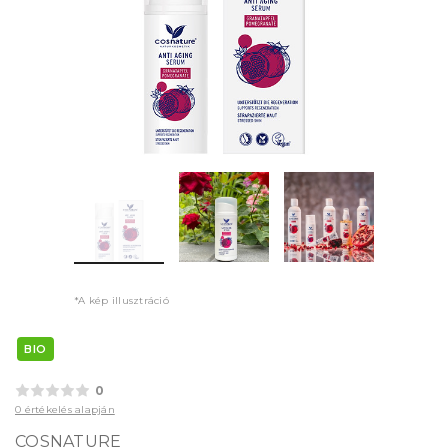
*A kép illusztráció
BIO
0
0 értékelés alapján
COSNATURE