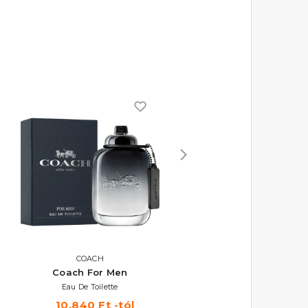
COACH
AZZARO
Coach For Men
Wanted By Night
Eau De Toilette
Eau De Parfum 100 ml
10.840 Ft -tól
24.560 Ft