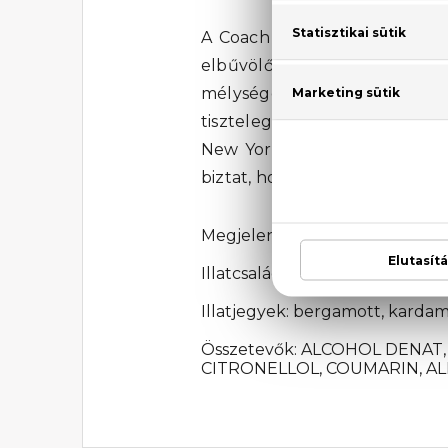
A Coach For Men Eau De Parf
elbűvölő melegsége egyensúlyo
mélysége közötti feltűnő ko
tiszteleg, amit a meleg vetiv
New York vibráló energiáját 
biztat, hogy fedezzük fel az i
Megjelenési év: 2025
Illatcsalád: Fás-fűszeres
Illatjegyek: bergamott, kardam
Összetevők: ALCOHOL DENA
CITRONELLOL, COUMARIN, AL