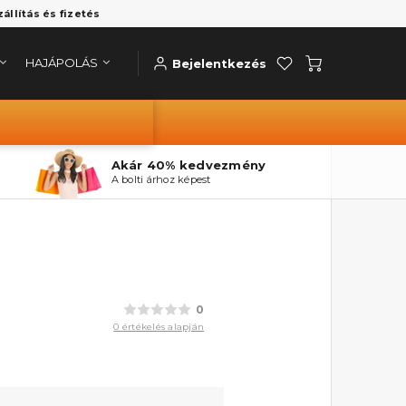
zállítás és fizetés
HAJÁPOLÁS
Bejelentkezés
Akár 40% kedvezmény
A bolti árhoz képest
0
0 értékelés alapján