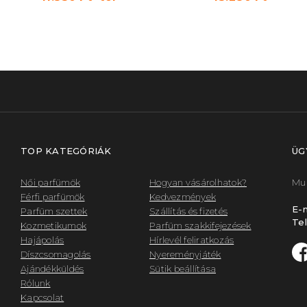
TOP KATEGÓRIÁK
ÜG
Női parfümök
Hogyan vásárolhatok?
Mun
Férfi parfümök
Kedvezmények
E-m
Parfüm szettek
Szállítás és fizetés
Tel
Kozmetikumok
Parfüm szakkifejezések
Hajápolás
Hírlevél feliratkozás
Díszcsomagolás
Nyereményjáték
Ajándékküldés
Sütik beállítása
Rólunk
Kapcsolat