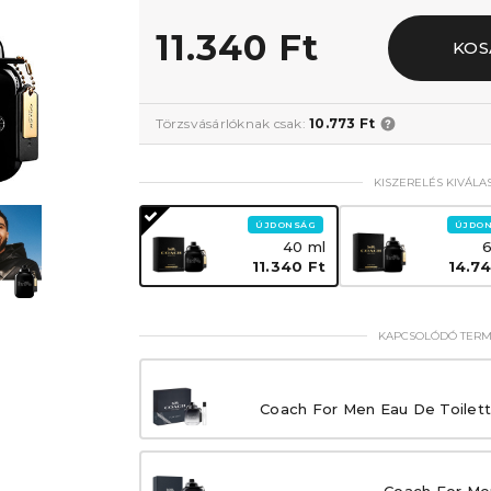
11.340 Ft
KOS
Törzsvásárlóknak csak:
10.773 Ft
KISZERELÉS KIVÁLA
ÚJDONSÁG
ÚJDO
40 ml
6
11.340 Ft
14.74
KAPCSOLÓDÓ TER
Coach For Men Eau De Toilett
Coach For Me