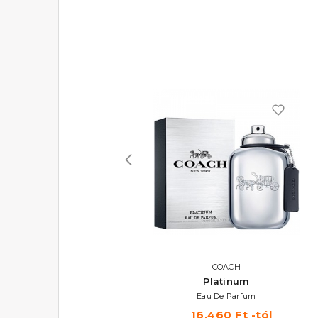
MERCEDES-BENZ
COACH
Land
Platinum
Eau De Parfum
Eau De Parfum
19.390 Ft -tól
16.460 Ft -tól