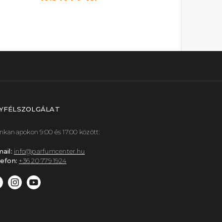
YFÉLSZOLGÁLAT
kanapokon 9:00 és 17:00 között:
ail:
info@parfumcenter.hu
efon:
+36 20 779 1924