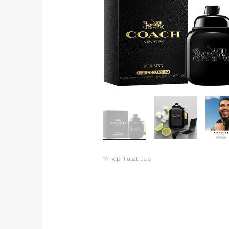
*A kép illusztráció