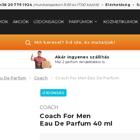
 +36 20 779 1924
(munkanapokon 9:00 és 17:00 között)
Elérhetőség
S
MÖK
AKCIÓK
ÚJDONSÁGOK
PARFÜMÖK
KOZMETIKUMOK
Mit keresel? Írd ide, és mutatjuk!
Akár ingyenes szállítás
Már 2 parfüm rendelésekor is
u De Parfum
Coach
Coach For Men Eau De Parfum
ÚJDONSÁG
COACH
Coach For Men
Eau De Parfum 40 ml