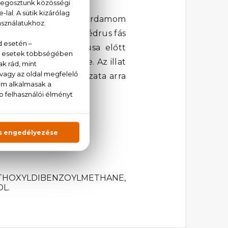
 amelyet a fűszeres kardamom
gos és a karakteres cédrus fás
s Saffiano™ bőr tónusa előtt
rő benyomását keltve. Az illat
te intenzívebb változata arra
METHOXYLDIBENZOYLMETHANE,
L.