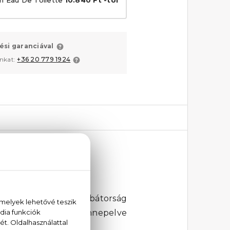
ési garanciával
unkat:
+36 20 779 1924
u de Parfum-ben az a bátorság
z identitás előtt - ünnepelve