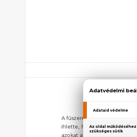
A fűszerek, fák és virágok d
ihlette, hogy elfogadjuk önm
azokat az egyedi elemeket, ame