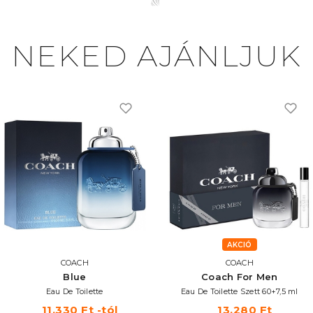
NEKED AJÁNLJUK
AKCIÓ
COACH
COACH
Blue
Coach For Men
Eau De Toilette
Eau De Toilette Szett 60+7,5 ml
11.330 Ft -tól
13.280 Ft