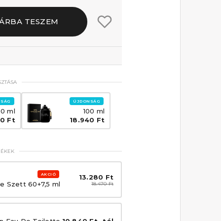
ÁRBA TESZEM
SZTÁSA
NSÁG
ÚJDONSÁG
0 ml
100 ml
0 Ft
18.940 Ft
MÉKEK
AKCIÓ
13.280 Ft
e Szett 60+7,5 ml
18.470 Ft
n Eau De Toilette
10.840 Ft -tól