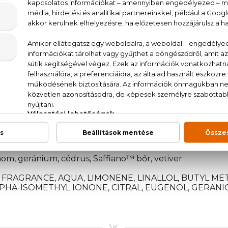
um a bergamottolaj citrusos intenzitásával nyílik ,
z ki . A szívjegy komplexitása a geránium meleg virá
ntraszttal bontakozik ki. A leszáradás a jellegzete
er időtlen mélysége gazdagít: tartós kifinomultság és e
ragadja meg: az ikonikus Coach For Men Eau de Toilet
ndividualitás minden dimenzióját!
om, geránium, cédrus, Saffiano™ bőr, vetiver
T, FRAGRANCE, AQUA, LIMONENE, LINALLOL, BUTYL 
PHA-ISOMETHYL IONONE, CITRAL, EUGENOL, GERANIO