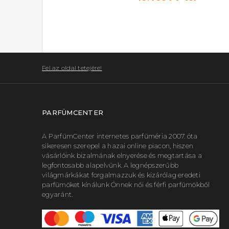
Fel az oldal tetejére!
PARFÜMCENTER
A ParfümCenter internetes parfüméria 2007. óta
sikeresen szerepel a hazai online piacon, hiszen
vásárlóink bizalmának elnyerése és megtartása a
legfontosabb alapelvünk. A legnépszerűbb
világmárkákat forgalmazzuk és kizárólag eredeti
parfümöket kínálunk Önnek női és férfi parfümökből
egyaránt.