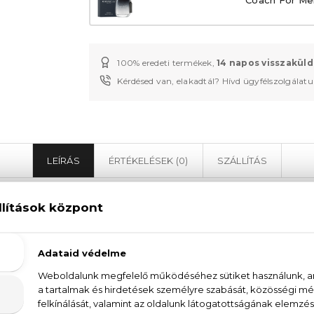
100% eredeti termékek,
14 napos visszaküld
Kérdésed van, elakadtál? Hívd ügyfélszolgálat
LEÍRÁS
ÉRTÉKELÉSEK (0)
SZÁLLÍTÁS
Coach For Men Eau De Parfum
inamikus és merész kölcsönhatását a Coach For Men Ea
agunk minden oldalát feltételek nélkül. Tisztelgés a
lyek meghatározzák a férfit és azzá teszik, aki.