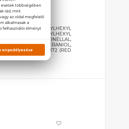
AQUA (WATER), ETHYLHEXYL
 HOMOSALATE, ETHYLHEXYL
OIL, HYDROXYCITRONELLAL,
LLOL, LIMONENE, GERANIOL,
 CI 147 (RED 4), CI 172 (RED