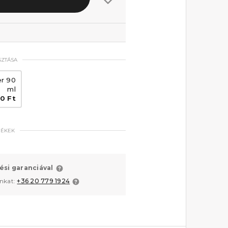
SZTÁSA
r 90
ml
0 Ft
MÉKEK
ési garanciával
unkat:
+36 20 779 1924