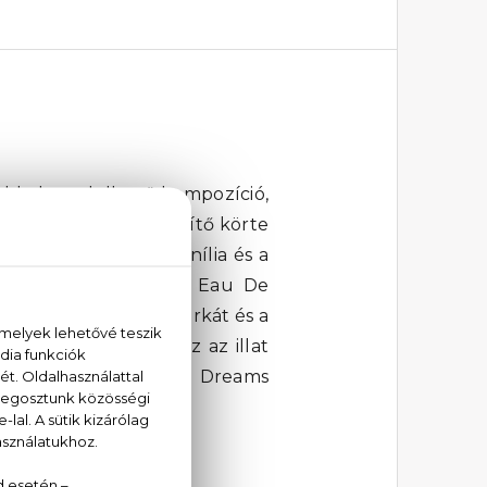
ekkel rendelkező kompozíció,
s bergamottot és hűsítő körte
m alapját a meleg vanília és a
A Coach Dreams Sunset Eau De
 fel te is a Coach márkát és a
ezd a luxust, amit ez az illat
ies oldaladat a Coach Dreams