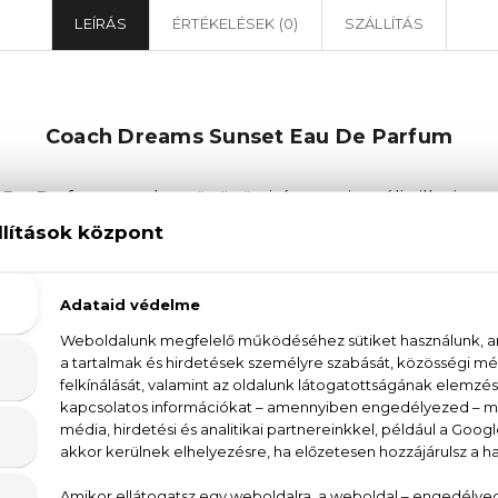
LEÍRÁS
ÉRTÉKELÉSEK (0)
SZÁLLÍTÁS
Coach Dreams Sunset Eau De Parfum
e Parfum egy lenyűgöző virágos-orientális illatjegy
al a kedvenceddé válik. A parfüm nyitó akkordjai fris
 jázmin és a magnólia édes, nőies illata követ. A parfü
 hosszan tartó, emlékezetes illatélményt nyújt. 
s, amely a nőiesség minden aspektusát ünnepli. Fedezd
ői parfüm csodálatos, virágos-orientális világát. Ér
odálatos illatélménybe. Mutasd meg magabiztos, nő
arfümmel!