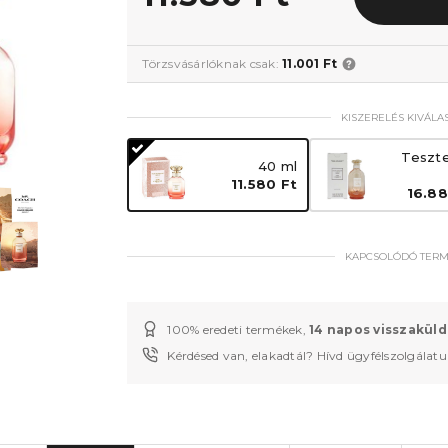
Törzsvásárlóknak csak:
11.001 Ft
KISZERELÉS KIVÁLA
Teszte
40 ml
11.580 Ft
16.88
KAPCSOLÓDÓ TER
100% eredeti termékek,
14 napos visszaküld
Kérdésed van, elakadtál? Hívd ügyfélszolgálat