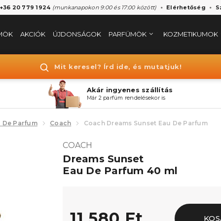
 +36 20 779 1924
(munkanapokon 9:00 és 17:00 között)
Elérhetőség
S
MÖK
AKCIÓK
ÚJDONSÁGOK
PARFÜMÖK
KOZMETIKUMOK
Mit keresel? Írd ide, és mutatjuk!
Akár ingyenes szállítás
Már 2 parfüm rendelésekor is
 De Parfum
Coach
Coach Dreams Sunset Eau De Parfum
COACH
Dreams Sunset
Eau De Parfum 40 ml
11.580 Ft
KOS