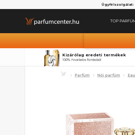
Ügyfélszolgálat:
TOP PARFÜ
Kizárólag eredeti termékek
100% hivatalos forrásból
Parfüm
Női parfüm
Eau