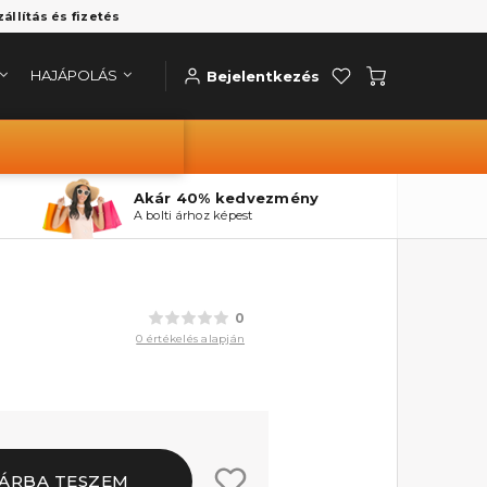
zállítás és fizetés
HAJÁPOLÁS
Bejelentkezés
Akár 40% kedvezmény
A bolti árhoz képest
0
0 értékelés alapján
ÁRBA TESZEM