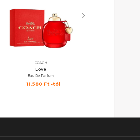
COACH
COACH
Love
Coach
Eau De Parfum
Eau De Parfum
11.580 Ft -tól
11.870 Ft -tól