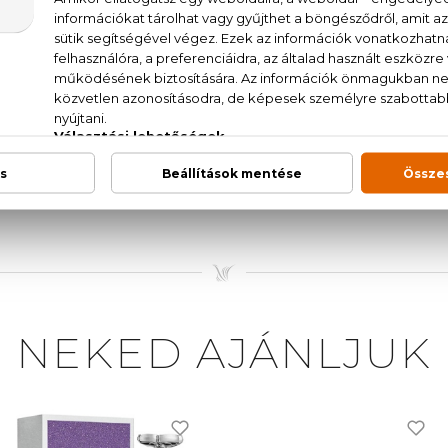
orbet, jázmin, magnólia, vanília, tonkabab
AT. (SD ALCOHOL 39-C), PARFUM (FRAGRANCE), 
CRYLENE, BUTYL METHOXYDIBENZOYLMETHANE,
EROL, HELIANTHUS ANNUUS (SUNFLOWER) SEED 
ATE, COUMARIN, ALPHA-ISOMETHYL IONONE, CITRONE
ATE, CITRAL, BENZYL ALCOHOL, CI 1914 (YELLOW 5),
NEKED AJÁNLJUK