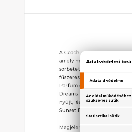
A
Coach
Dreams Sunset Eau D
amely minden bizonnyal azonn
sorbetet rejtenek, melyeket a
fűszeres tonkabab adja, ami
Parfum egy igazi mesteralkotá
Dreams Sunset Eau De Parfum n
nyújt, és lépj be ebbe a cs
Sunset Eau De Parfum női p
Megjelenési év: 2021