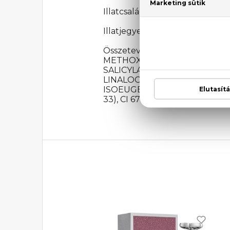
Illatcsalád: Virágos-orientális
Illatjegyek: bergamott, körte s
Összetevők: ALCOHOL DEN
METHOXYCINNAMATE, OCTO
SALICYLATE, BHT, TOCOPH
LINALOOL, BENZYL SALICYL
ISOEUGENOL, METHYL 2-OCTYNO
33), CI 673 (EXT. VIOLET 2).