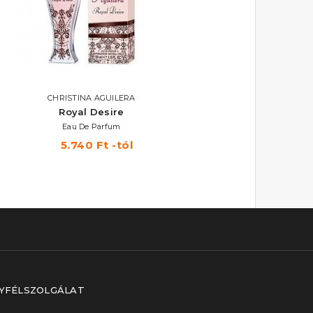
CHRISTINA AGUILERA
CHRISTINA AGUILERA
Royal Desire
Unforgettable
Eau De Parfum
Eau De Parfum
5.740 Ft -tól
6.180 Ft -tól
YFÉLSZOLGÁLAT