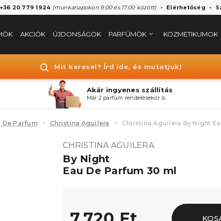
 +36 20 779 1924
(munkanapokon 9:00 és 17:00 között)
Elérhetőség
S
MÖK
AKCIÓK
ÚJDONSÁGOK
PARFÜMÖK
KOZMETIKUMOK
Mit keresel? Írd ide, és mutatjuk!
Akár ingyenes szállítás
Már 2 parfüm rendelésekor is
 De Parfum
Christina Aguilera
Christina Aguilera By Night E
CHRISTINA AGUILERA
By Night
Eau De Parfum 30 ml
7.720 Ft
KOS