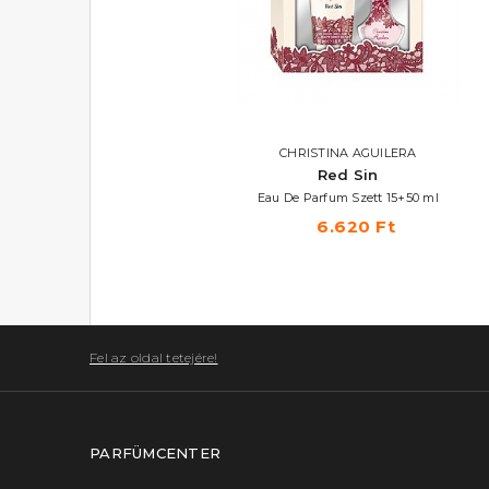
CHRISTINA AGUILERA
CHRISTINA AGUILERA
Woman
Red Sin
Eau De Parfum
Eau De Parfum Szett 15+50 ml
6.400 Ft -tól
6.620 Ft
Fel az oldal tetejére!
PARFÜMCENTER