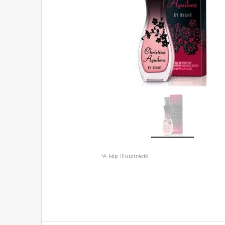
*A kép illusztráció