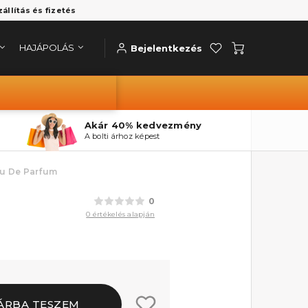
zállítás és fizetés
HAJÁPOLÁS
Bejelentkezés
Akár 40% kedvezmény
A bolti árhoz képest
au De Parfum
0
0 értékelés alapján
ÁRBA TESZEM