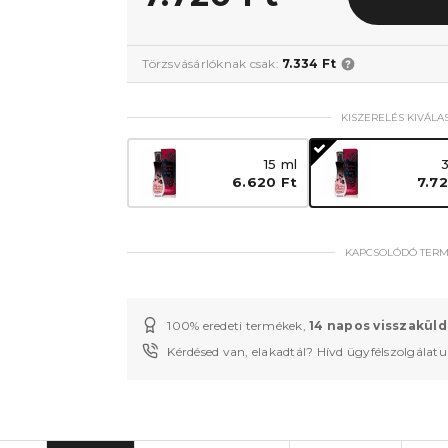
Törzsvásárlóknak csak:
7.334 Ft
KISZERELÉS KIVÁLA
15 ml
6.620 Ft
7.72
KAPCSOLÓDÓ TER
100% eredeti termékek,
14 napos visszaküld
Kérdésed van, elakadtál? Hívd ügyfélszolgálat