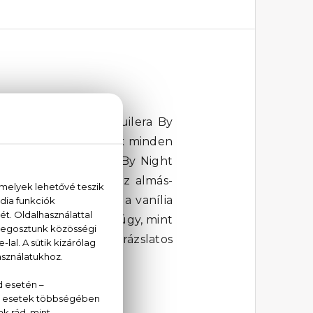
hatsz a Christina Aguilera By
 gyöngyszeme, amelynek minden
 A Christina Aguilera By Night
ndarin, a frézia és az almás-
z ámbra, végül pedig a vanília
szerre modern, éppen úgy, mint
ght Eau De Parfum varázslatos