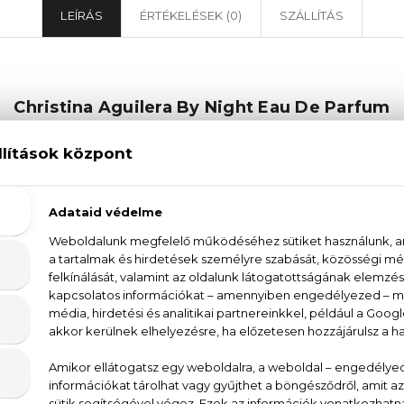
LEÍRÁS
ÉRTÉKELÉSEK (0)
SZÁLLÍTÁS
Christina Aguilera By Night Eau De Parfum
eges, bájos és nőies aura, amit magad köré varázsol
ével. Ez a parfüm az orientális-virágos illatcsalád
na Aguilera varázslatos, csábító és kifinomult stílusa.
mint egy finom, jól összehangolt szimfónia, ahol a ma
ják, majd lassan átveszi a főszerepet a mandula és a
 illatharmóniát. Ez a parfüm különleges, nőies és egy
na Aguilera. Fedezd fel a Christina Aguilera By Ni
al ragadjon az orientális-virágos illatélmény!