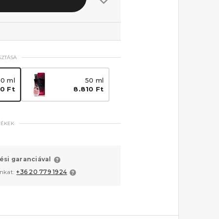
SZTÁSA
30 ml
50 ml
0 Ft
8.810 Ft
MÉKEK
ési garanciával
unkat:
+36 20 779 1924