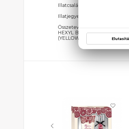
Illatcsalád: Orientális-virágos
Illatjegyek: mandarin, frézia, m
Összetevők: ALCOHOL DENA
HEXYL BENZOATE, ETHYLHEXYL
(YELLOW 5), CI 60730 (EXT. VI