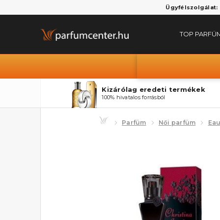
Ügyfélszolgálat:
TOP PARFÜ
Kizárólag eredeti termékek
100% hivatalos forrásból
Parfüm
Női parfüm
Eau