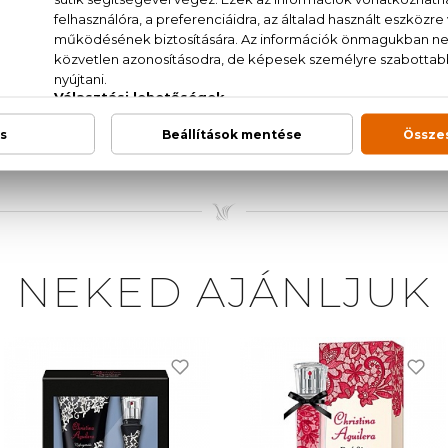
andula, őszibarack, alma, ámbra, vanília
T., PARFUM (FRAGRANCE), AQUA (WATER) BHT, DI
 METHOXYCINNAMATE,, LIMONENE, CI 14700 (RED 4), 
OLET 2).
NEKED AJÁNLJUK