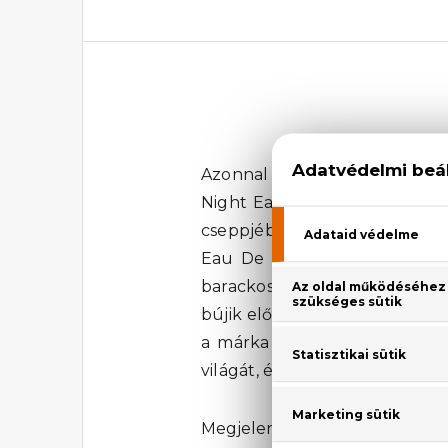
Azonnal megérint az a különl
Night Eau De Parfum segítség
cseppjében ott lüktet Christi
Eau De Parfum illata olyan, 
barackos jegyek a nyitányt ad
bújik elő, mintegy lezárva az
a márka megálmodója, Christi
világát, és engedd, hogy magáv
Megjelenési év: 2009