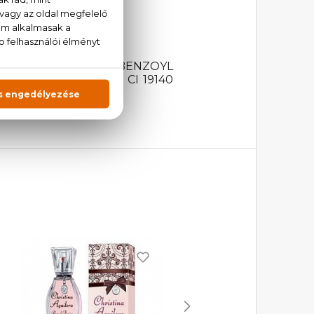
ETHYLAMINO HYDROXYBENZOYL
CI 17200 (RED 33), CI 19140