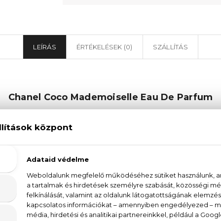
LEÍRÁS
ÉRTÉKELÉSEK (0)
SZÁLLÍTÁS
Chanel Coco Mademoiselle Eau De Parfum
k.” – Coco Chanel
 akkor a
Chanel
az első szó, ami azonnal az eszünkbe
luxussal. A francia divatház hatalmas sikere a klass
 szó akár ruhákról, kozmetikumokról, vagy parfümökről.
le EDP női parfüm
hatalmas és szüntelen népszerű
tájára készült, csak ezúttal a fiatalabbakat célozva m