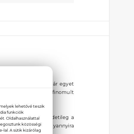
 jut, és amely mára már egyet
zikus formáiban és kifinomult
ségnek örvend. Eredetileg a
eg. Az illat azonban olyannyira