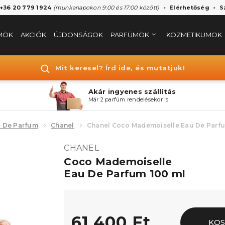
 +36 20 779 1924
(munkanapokon 9:00 és 17:00 között)
Elérhetőség
S
MÖK
AKCIÓK
ÚJDONSÁGOK
PARFÜMÖK
KOZMETIKUMOK
Mit keresel? Írd ide, és mutatjuk!
Akár ingyenes szállítás
Már 2 parfüm rendelésekor is
 De Parfum
Chanel
Chanel Coco Mademoiselle Eau De Parf
CHANEL
Coco Mademoiselle
Eau De Parfum 100 ml
61.400 Ft
KO