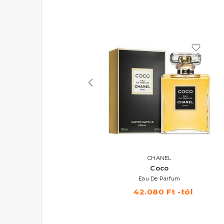
YVES SAINT LAURENT
CHANEL
Libre L'Absolu Platine
Coco
Eau De Parfum
Eau De Parfum
35.940 Ft -tól
42.080 Ft -tól