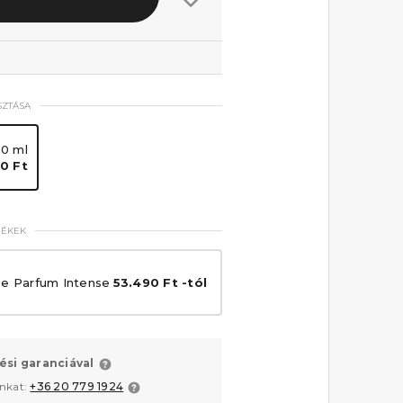
SZTÁSA
00 ml
0 Ft
MÉKEK
e Parfum Intense
53.490 Ft -tól
ési garanciával
unkat:
+36 20 779 1924