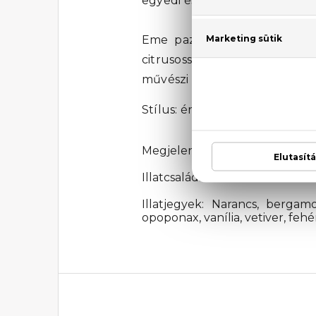
egyedi és mélyreható, hogy b
Eme pazar kompozíció magáva
citrusosság okozta kellemes 
művészi pontossággal és érz
Stílus: érzéki, kifinomult, púd
Megjelenési év: 2001
Illatcsalád: Citrus-orientális
Illatjegyek: Narancs, bergamo
opoponax, vanília, vetiver, feh