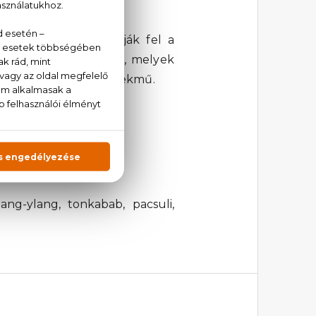
nleges aromáját.
 virágos jegyek oldják fel a
kben rendkívül gazdag, melyek
nkáját dícséri e remekmű.
lang-ylang, tonkabab, pacsuli,