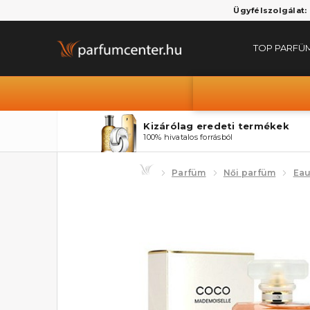
Ügyfélszolgálat:
TOP PARFÜ
Kizárólag eredeti termékek
100% hivatalos forrásból
Parfüm
Női parfüm
Eau