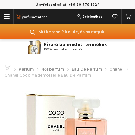
Ügyfélszolgálat: +36 20 779 1924
Bejelentkezés
Mit keresel? Írd ide, és mutatjuk!
Kizárólag eredeti termékek
100% hivatalos forrásból
Parfüm
Női parfüm
Eau De Parfum
Chanel
Chanel Coco Mademoiselle Eau De Parfum