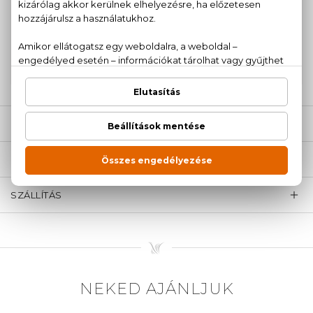
100% eredeti termékek,
14 napos visszaküldési
garanciával
+36
Kérdésed van, elakadtál? Hívd ügyfélszolgálatunkat:
20 779 1924
LEÍRÁS
ÉRTÉKELÉSEK (0)
SZÁLLÍTÁS
NEKED AJÁNLJUK