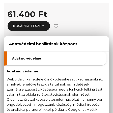
61.400 Ft
KOSÁRBA TESZEM
Törzsvásárlóknak csak:
58.330 Ft
KISZERELÉS KIVÁLASZTÁSA
Teszter 100 ml
100 ml
58.760 Ft
61.400 Ft
KAPCSOLÓDÓ TERMÉKEK
Coco Mademoiselle Eau De Parfum
53.490 Ft
Intense
-tól