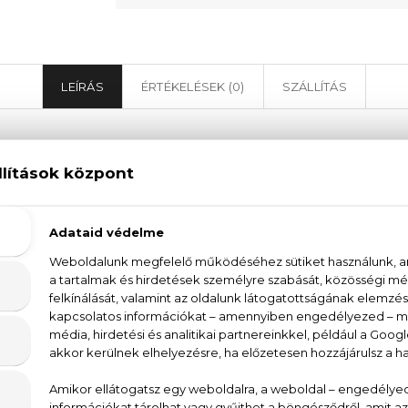
LEÍRÁS
ÉRTÉKELÉSEK (0)
SZÁLLÍTÁS
Chanel Coco Eau De Toilette
finomultság világába a Chanel márka segítségével, a
lik nőiességüket. Az orientális-fűszeres illatcsalád ta
irág, a jázmin, a rózsa és a szantálfa illatjegyei tökél
gyszerre érzéki és visszafogott. A Chanel Coco Eau D
i képes felfedni viselője személyiségét. Illatozz hát bá
parfüm segítségével.