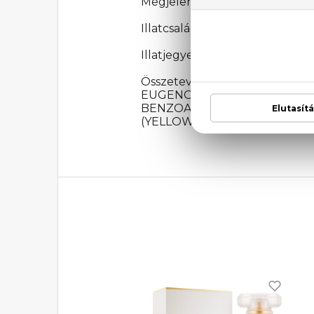
Megjelenési év: 1984
Illatcsalád: Orientális-fűszeres
Illatjegyek: Narancsvirág, jázmin
Összetevők: ALCOHOL, AQU
EUGENOL, LINALOOL, COUM
BENZOATE, CITRAL, CINNAMYL
(YELLOW 5), CI 42090 (BLUE 1),