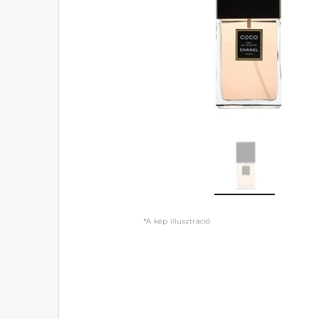
*A kép illusztráció