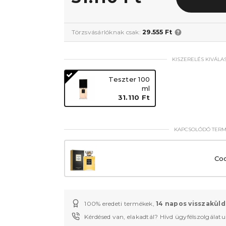
Törzsvásárlóknak csak:
29.555 Ft
KISZERELÉS KIVÁLA
Teszter 100
ml
31.110 Ft
KAPCSOLÓDÓ TER
Co
100% eredeti termékek,
14 napos visszaküld
Kérdésed van, elakadtál? Hívd ügyfélszolgálat