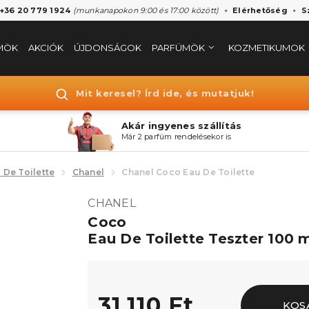
 +36 20 779 1924
(munkanapokon 9:00 és 17:00 között)
Elérhetőség
S
MÖK
AKCIÓK
ÚJDONSÁGOK
PARFÜMÖK
KOZMETIKUMOK
Mit keresel? Írd ide, és mutatjuk!
Akár ingyenes szállítás
Már 2 parfüm rendelésekor is
 De Toilette
Chanel
Chanel Coco Eau De Toilette
CHANEL
Coco
Eau De Toilette Teszter 100 
31.110 Ft
KOS