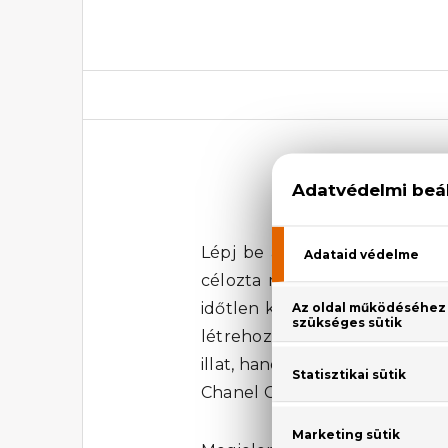
Lépj be az elegancia és a ki
célozta meg, akik bátran vise
időtlen klasszikus. A narancsv
létrehozva egy illatot, ami e
illat, hanem egy életérzés, am
Chanel Coco Eau De Toilette 