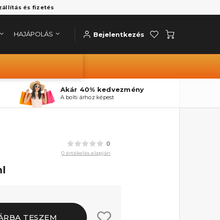
zállítás és fizetés
HAJÁPOLÁS
Bejelentkezés
Akár 40% kedvezmény
A bolti árhoz képest
0
0 értékelés alapján
ml
ÁRBA TESZEM