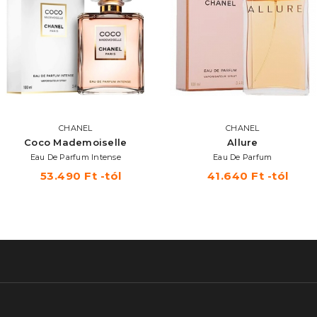
CHANEL
CHANEL
Coco Mademoiselle
Allure
Eau De Parfum Intense
Eau De Parfum
53.490 Ft -tól
41.640 Ft -tól