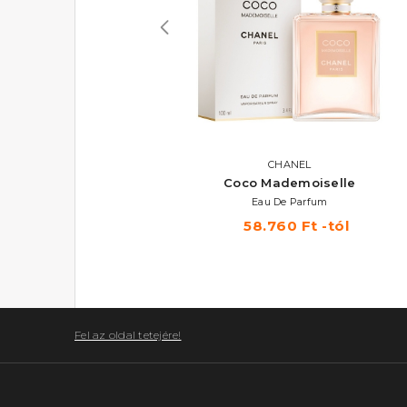
AKCIÓ
BURBERRY
CHANEL
London For Men
Coco Mademoiselle
Eau De Toilette
Eau De Parfum
11.210 Ft -tól
58.760 Ft -tól
Fel az oldal tetejére!