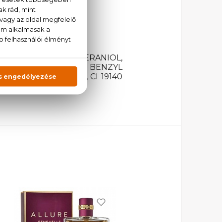
LATE, LIMONENE, GERANIOL,
ISOMETHYL IONONE, BENZYL
 CI 14700 (RED 4), CI 19140