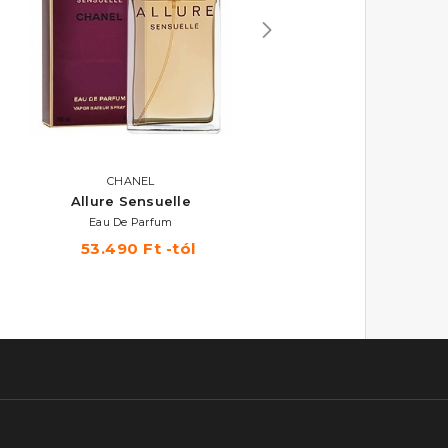
CHANEL
CHANEL
Allure Sensuelle
Chance
Eau De Parfum
Eau De Toilette
53.490 Ft -tól
36.810 Ft -tól