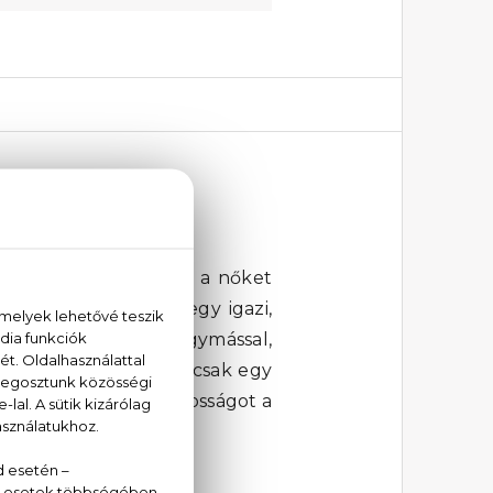
mely mindig is azokat a nőket
gjaként ez a parfüm egy igazi,
etesen harmonizálnak egymással,
e Toilette parfüm nem csak egy
tran és nyerj magabiztosságot a