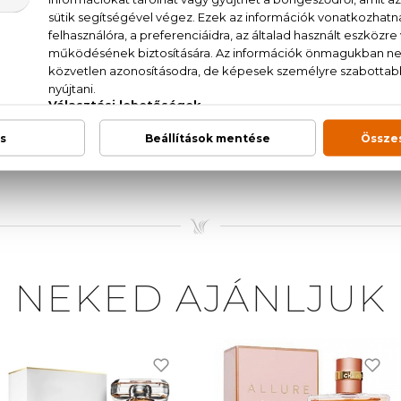
, rózsa, szantálfa
A (WATER), PARFUM (FRAGRANCE), BENZYL SALICY
ARIN, CITRONELLOL, HEXYL CINNAMAL, ALPHA-
 ALCOHOL, FARNESOL, BENZYL ALCOHOL, ISOEUGENOL,
 IL35-1
NEKED AJÁNLJUK