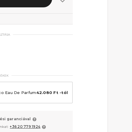
SZTÁSA
MÉKEK
co Eau De Parfum
42.080 Ft -tól
ési garanciával
unkat:
+36 20 779 1924