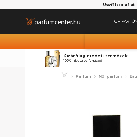
Ügyfélszolgálat:
TOP PARFÜ
Kizárólag eredeti termékek
100% hivatalos forrásból
Parfüm
Női parfüm
Eau