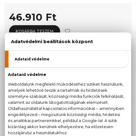
46.910 Ft
KOSÁRBA TESZEM
Törzsvásárlóknak csak:
44.565 Ft
KISZERELÉS KIVÁLASZTÁSA
Teszter 100 ml
46.910 Ft
KAPCSOLÓDÓ TERMÉKEK
100% eredeti termékek,
14 napos visszaküldési
garanciával
+36
Kérdésed van, elakadtál? Hívd ügyfélszolgálatunkat: