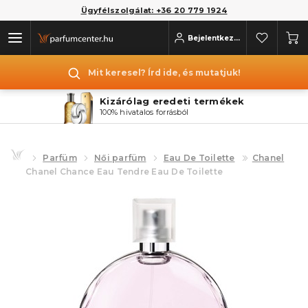
Ügyfélszolgálat: +36 20 779 1924
Bejelentkezés
Mit keresel? Írd ide, és mutatjuk!
Kizárólag eredeti termékek
100% hivatalos forrásból
Parfüm
Női parfüm
Eau De Toilette
Chanel
Chanel Chance Eau Tendre Eau De Toilette