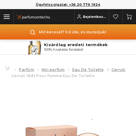
Ügyfélszolgálat: +36 20 779 1924
Bejelentkezés
Mit keresel? Írd ide, és mutatjuk!
Kizárólag eredeti termékek
100% hivatalos forrásból
Parfüm
Női parfüm
Eau De Toilette
Cerruti
Cerruti 1881 Pour Femme Eau De Toilette