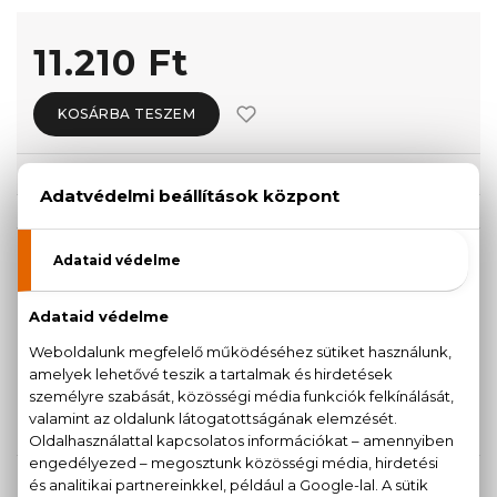
11.210 Ft
KOSÁRBA TESZEM
Törzsvásárlóknak csak:
10.650 Ft
KISZERELÉS KIVÁLASZTÁSA
30 ml
50 ml
9.670 Ft
11.210 Ft
Teszter 100 ml
100 ml
11.430 Ft
15.580 Ft
KAPCSOLÓDÓ TERMÉKEK