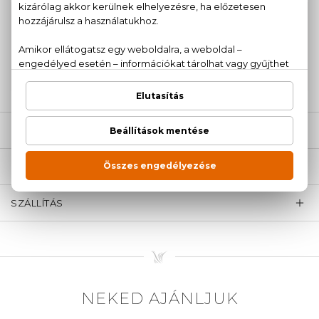
100% eredeti termékek,
14 napos visszaküldési
garanciával
+36
Kérdésed van, elakadtál? Hívd ügyfélszolgálatunkat:
20 779 1924
LEÍRÁS
ÉRTÉKELÉSEK (0)
SZÁLLÍTÁS
NEKED AJÁNLJUK