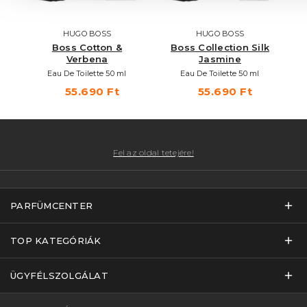
HUGO BOSS
HUGO BOSS
Boss Cotton &
Boss Collection Silk
Verbena
Jasmine
Eau De Toilette 50 ml
Eau De Toilette 50 ml
55.690 Ft
55.690 Ft
Fel az oldal tetejére!
PARFÜMCENTER
TOP KATEGÓRIÁK
ÜGYFÉLSZOLGÁLAT