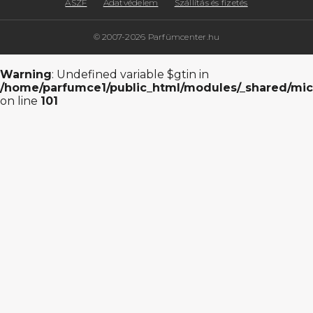
ÁSZF
Adatvédelem
Szállítás és fizetés
© 2007-2026 Parfümcenter.hu
Warning
: Undefined variable $gtin in
/home/parfumce1/public_html/modules/_shared/mic
on line
101