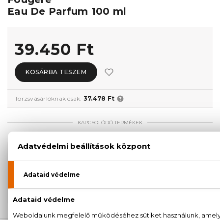
Eau De Parfum 100 ml
39.450 Ft
KOSÁRBA TESZEM
Törzsvásárlóknak csak:
37.478 Ft
KAPCSOLÓDÓ TERMÉKEK
100% eredeti termékek,
14 napos visszaküldési
garanciával
+36
Kérdésed van, elakadtál? Hívd ügyfélszolgálatunkat:
20 779 1924