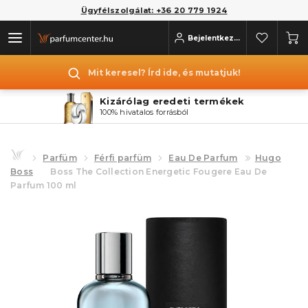
Ügyfélszolgálat: +36 20 779 1924
Bejelentkezés
Mit keresel? Írd ide, és mutatjuk!
Kizárólag eredeti termékek
100% hivatalos forrásból
Parfüm
Férfi parfüm
Eau De Parfum
Hugo
Boss
Boss The Collection Energetic Fougere Eau De
Parfum 100 ml