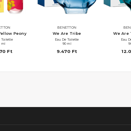
ETTON
BENETTON
BEN
Yellow Peony
We Are Tribe
We Are 
 Toilette
Eau De Toilette
Eau De
 ml
90 ml
9
70 Ft
9.470 Ft
12.