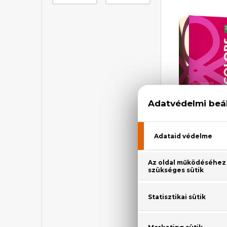
BEN
Color
Eau De
6.860 