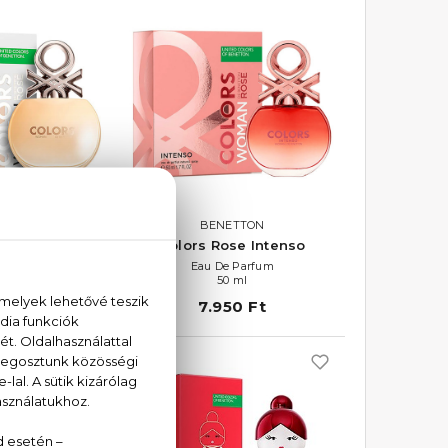
ETTON
BENETTON
rs Rose
Colors Rose Intenso
 Toilette
Eau De Parfum
0 ml
50 ml
10 Ft
7.950 Ft