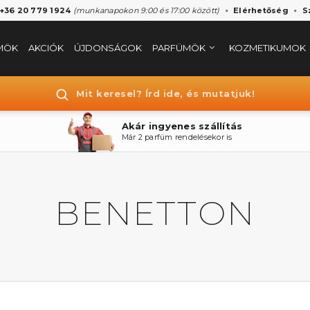
 +36 20 779 1924
(munkanapokon 9:00 és 17:00 között)
Elérhetőség
S
MÖK
AKCIÓK
ÚJDONSÁGOK
PARFÜMÖK
KOZMETIKUMOK
Mit keresel? Írd ide, és mutatjuk!
Akár ingyenes szállítás
Már 2 parfüm rendelésekor is
BENETTON