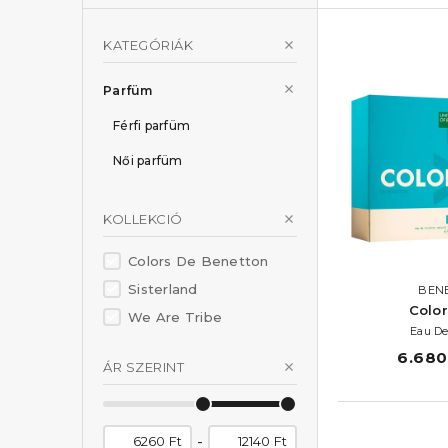
KATEGÓRIÁK
Parfüm
Férfi parfüm
Női parfüm
KOLLEKCIÓ
Colors De Benetton
Sisterland
BEN
Color
We Are Tribe
Eau De
6.680 
ÁR SZERINT
-
Ft
Ft