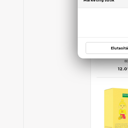
BEN
Sisterland
Eau De
80
12.0