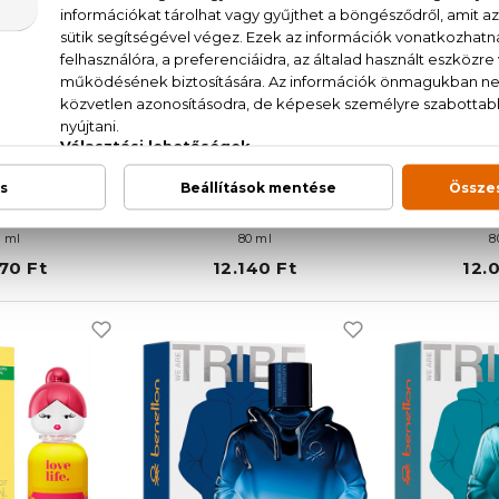
ÚJDONSÁG
ETTON
BENETTON
BEN
 Blue Neroli
Sisterland Blush Cherry
Sisterland 
 Toilette
Eau De Parfum
Eau D
 ml
80 ml
8
70 Ft
12.140 Ft
12.