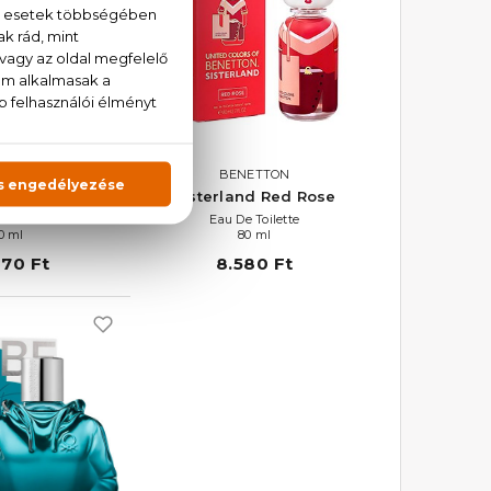
ETTON
BENETTON
Golden Vanilla
Sisterland Red Rose
e Parfum
Eau De Toilette
0 ml
80 ml
070 Ft
8.580 Ft