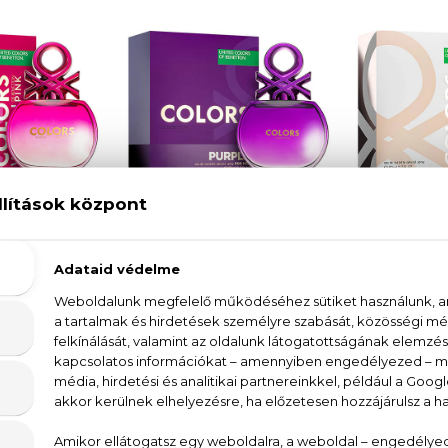
ETTON
BENETTON
BEN
s Pink
Colors Purple
Colo
 Toilette
Eau De Toilette
Eau De
5
Ft -tól
6.730 Ft -tól
9.4