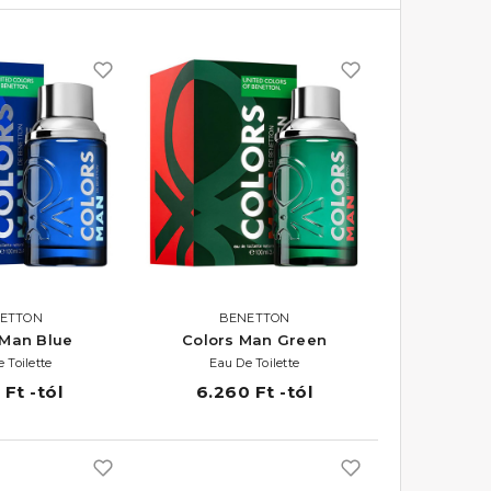
ETTON
BENETTON
 Man Blue
Colors Man Green
 Toilette
Eau De Toilette
 Ft -tól
6.260 Ft -tól