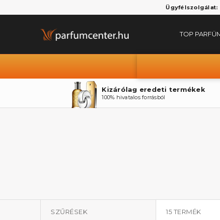
Ügyfélszolgálat:
TOP PARFÜ
Kizárólag eredeti termékek
100% hivatalos forrásból
SZŰRÉSEK
15
TERMÉK