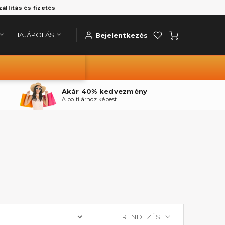
zállítás és fizetés
HAJÁPOLÁS
Bejelentkezés
Akár 40% kedvezmény
A bolti árhoz képest