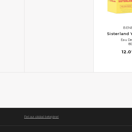
BEN
Sisterland 
Eau De
80
12.0
Fel az oldal tetejére!