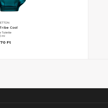
ETTON
Tribe Cool
 Toilette
0 ml
070 Ft