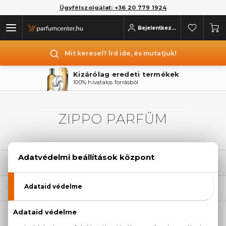
Ügyfélszolgálat: +36 20 779 1924
Bejelentkezés
Mit keresel? Írd ide, és mutatjuk!
Kizárólag eredeti termékek
100% hivatalos forrásból
ZIPPO PARFÜM
SZŰRÉSEK
1
TERMÉK