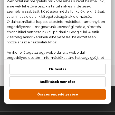
ZIPPO
Popzone For Her
Eau De Toilette
Szett 40+100 ml
6.400 Ft
Fel az oldal tetejére!