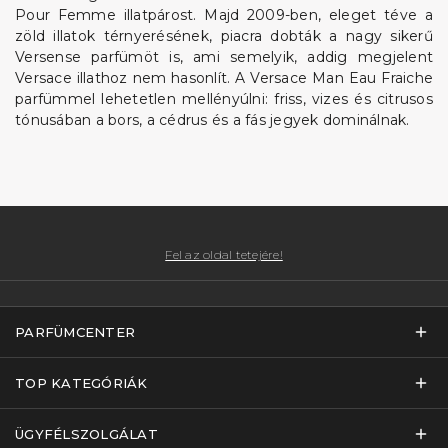
Pour Femme illatpárost. Majd 2009-ben, eleget téve a
zöld illatok térnyerésének, piacra dobták a nagy sikerű
Versense parfümöt is, ami semelyik, addig megjelent
Versace illathoz nem hasonlít. A Versace Man Eau Fraiche
parfümmel lehetetlen mellényúlni: friss, vizes és citrusos
tónusában a bors, a cédrus és a fás jegyek dominálnak.
Fel az oldal tetejére!
PARFÜMCENTER
TOP KATEGÓRIÁK
ÜGYFÉLSZOLGÁLAT