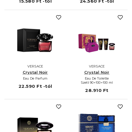
15.580 Ft -tól
24.560 Ft -tól
VERSACE
VERSACE
Crystal Noir
Crystal Noir
Eau De Parfum
Eau De Toilette
Szett 90+100+100 ml
22.590 Ft -tól
28.910 Ft