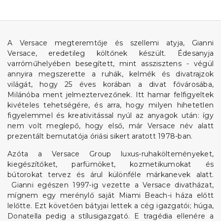
A Versace megteremtője és szellemi atyja, Gianni
Versace, eredetileg költőnek készült. Édesanyja
varróműhelyében besegített, mint asszisztens - végül
annyira megszerette a ruhák, kelmék és divatrajzok
világát, hogy 25 éves korában a divat fővárosába,
Milánóba ment jelmeztervezőnek. Itt hamar felfigyeltek
kivételes tehetségére, és arra, hogy milyen hihetetlen
figyelemmel és kreativitással nyúl az anyagok után: így
nem volt meglepő, hogy első, már Versace név alatt
prezentált bemutatója óriási sikert aratott 1978-ban.
Azóta a Versace Group luxus-ruhakölteményeket,
kiegészítőket, parfümöket, kozmetikumokat és
bútorokat tervez és árul különféle márkanevek alatt.
Gianni egészen 1997-ig vezette a Versace divatházat,
mígnem egy merénylő saját Miami Beach-i háza előtt
lelőtte. Ezt követően bátyjai lettek a cég igazgatói; húga,
Donatella pedig a stílusigazgató. E tragédia ellenére a