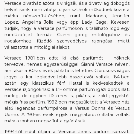
Versace divatház azóta is virágzik, és a divatvilág dobogós
helyét senki nem vitatja: olyan sztárok működnek közre a
márka népszerűsítésében, mint Madonna, Jennifer
Lopez, Angelina Jolie vagy épp Lady Gaga. Kevesen
tudják, hogy a Versace parfümökön is található logó egy
medúzafejet formáz. Gianni görög mitológiához és
irodalomhoz fűződő szenvedélyes rajongása miatt
választotta e mitológiai alakot.
Versace 1981-ben adta ki első parfümét – nőknek
tervezve, nemes egyszerűséggel Gianni Versace néven,
ami akár a 80-as évek párlata is lehetne. Ciprusos-virágos
jegyei a kor legkedveltebb összetevői voltak. '84-ben
aztán egy klasszikus férfi illattal is kedveskedtek a
Versace rajongóknak: a L'Homme parfüm igazi bőrös illat,
meleg, de egyben fűszeres is, pikáns, a zöld jegyektől
mégis friss parfüm. 1992-ben megszületett a Versace ház
első legendás parfümpárosa a Versus Donna és Versus
Uomo. A '90-es évek egyik meghatározó illatai voltak,
mára azonban megszűnt a gyártásuk.
1994-től indul útjára a Versace Jeans parfüm sorozat.