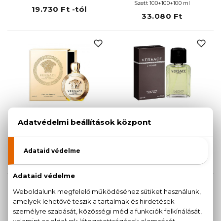
Szett 100+100+100 ml
19.730 Ft -tól
33.080 Ft
VERSACE
VERSACE
Eros Pour Femme
L'Homme
Eau De Parfum
Eau De Toilette
18.410 Ft -tól
9.670 Ft -tól