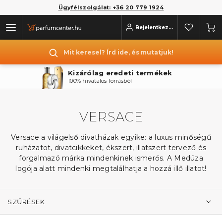
Ügyfélszolgálat: +36 20 779 1924
Bejelentkezés
Mit keresel? Írd ide, és mutatjuk!
Akár ingyenes szállítás
Már 2 parfüm rendelésekor is
VERSACE
Versace a világelső divatházak egyike: a luxus minőségű
ruházatot, divatcikkeket, ékszert, illatszert tervező és
forgalmazó márka mindenkinek ismerős. A Medúza
logója alatt mindenki megtalálhatja a hozzá illő illatot!
SZŰRÉSEK