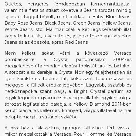
Ötletes, hengeres fémdobozban farmermintázattal,
valamint a fiatalos stílust követve a Jeans sorozat mindig
új és új taggal bővült, mint például a Baby Blue Jeans,
Baby Rose Jeans, Black Jeans, Green Jeans, Yellow Jeans,
White Jeans...stb. Ma már csak a két legsikeresebb illat
kapható közülük, a karakteres, jellegzetesen ánizsos Blue
Jeans és az édeskés, epres Red Jeans.
Nem kellett sokat várni a következő Versace
bombasikerre: a Crystal parfümcsalád 2004-es
megjelenése óta minden eladási toplistát ural és birtokol.
A sorozat első darabja, a Crystal Noir egy felejthetetlen és
igen karakteres füstös illat, kókusszal, tubarózsával és
meggyel, a fülledt erotika jegyében. Lágyabb, tisztább és
hétköznapokra szánt párja, a Bright Crystal parfüm az
egyik legüdébb gyümölcsös-virágos illatok egyike -míg a
sorozat legfiatalabb darabja, a Yellow Diamond 2011-ben
került piacra, és kellemes, könnyed, virágos illatával hamar
belopta magát a vásárlók szívébe.
A divatház a klasszikus, görögös stílushoz tért vissza,
mikor megalkották a Versace Pour Homme és Versace