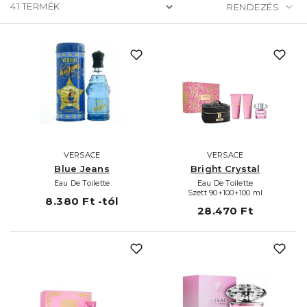
41
TERMÉK
VERSACE
VERSACE
Blue Jeans
Bright Crystal
Eau De Toilette
Eau De Toilette
Szett 90+100+100 ml
8.380 Ft -tól
28.470 Ft