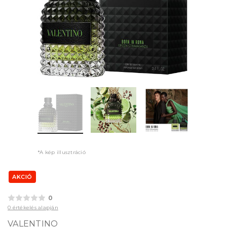
*A kép illusztráció
AKCIÓ
0
0 értékelés alapján
VALENTINO