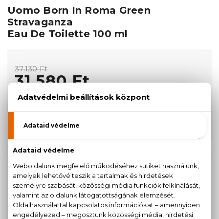
Uomo Born In Roma Green
Stravaganza
Eau De Toilette 100 ml
37.130 Ft
31.580 Ft
KOSÁRBA TESZEM
Törzsvásárlóknak csak:
30.001 Ft
KISZERELÉS KIVÁLASZTÁSA
AKCIÓ
100 ml
31.580 Ft
37.130 Ft