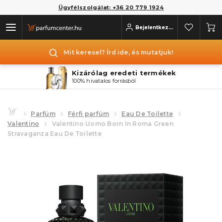
Ügyfélszolgálat: +36 20 779 1924
Bejelentkezés
Mit keresel? Írd ide, és mutatjuk!
Kizárólag eredeti termékek
100% hivatalos forrásból
Parfüm
Férfi parfüm
Eau De Toilette
Valentino
Valentino Uomo Born In Roma Green
Stravaganza Eau De Toilette