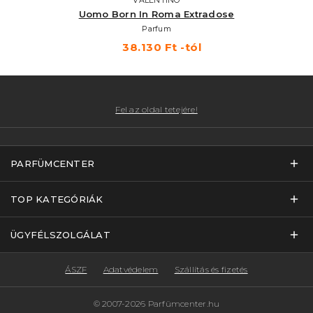
Uomo Born In Roma Extradose
Parfum
38.130 Ft -tól
Fel az oldal tetejére!
PARFÜMCENTER
TOP KATEGÓRIÁK
ÜGYFÉLSZOLGÁLAT
ÁSZF
Adatvédelem
Szállítás és fizetés
© 2007-2026 Parfümcenter.hu