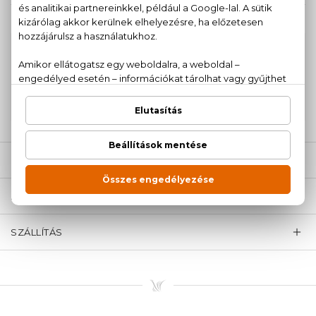
KAPCSOLÓDÓ TERMÉKEK
100% eredeti termékek,
14 napos visszaküldési
garanciával
+36
Kérdésed van, elakadtál? Hívd ügyfélszolgálatunkat:
20 779 1924
LEÍRÁS
ÉRTÉKELÉSEK (0)
SZÁLLÍTÁS