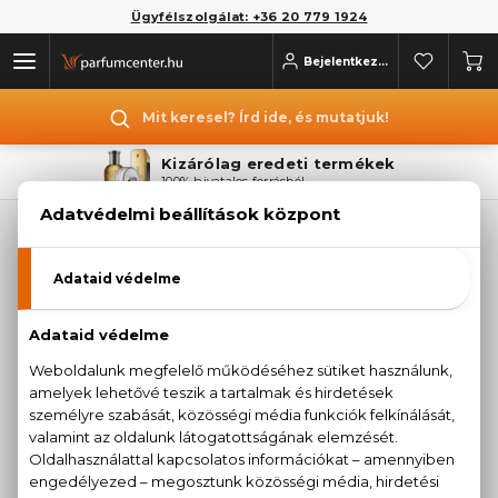
Ügyfélszolgálat: +36 20 779 1924
Bejelentkezés
Mit keresel? Írd ide, és mutatjuk!
Kizárólag eredeti termékek
100% hivatalos forrásból
TABAC PARFÜM
Sajnos jelenleg a márka egyetlen terméke sem
érhető el.
Termékajánlataink megtekintéséhez válasszon
az alábbi kategóriák közül:
PARFÜMÖK
KOZMETIKUMOK