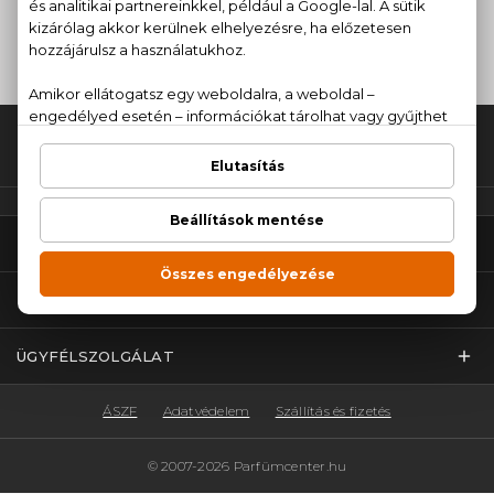
SMINK
HAJÁPOLÁS
Fel az oldal tetejére!
PARFÜMCENTER
TOP KATEGÓRIÁK
ÜGYFÉLSZOLGÁLAT
ÁSZF
Adatvédelem
Szállítás és fizetés
© 2007-2026 Parfümcenter.hu