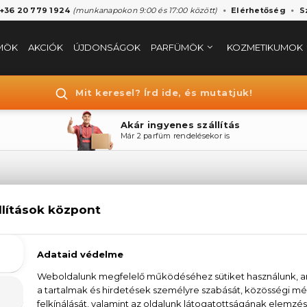
 +36 20 779 1924
(munkanapokon 9:00 és 17:00 között)
Elérhetőség
S
MÖK
AKCIÓK
ÚJDONSÁGOK
PARFÜMÖK
KOZMETIKUMOK
Mit keresel? Írd ide, és mutatjuk!
Akár ingyenes szállítás
Már 2 parfüm rendelésekor is
SCUDERIA FERRAR
jnos jelenleg a márka egyetlen terméke sem érhető 
lataink megtekintéséhez válasszon az alábbi kategó
ÖK
KOZMETIKUMOK
SMINK
H