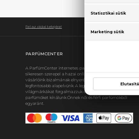
Fel az oldal tetejére!
PARFÜMCENTER
A ParfümCenter internetes parfüméria 2007. óta
sikeresen szerepel a hazai online piacon, hiszen
vásárlóink bizalmának elnyerése és megtartása a
legfontosabb alapelvünk. A legnépszerűbb
világmárkákat forgalmazzuk és kizárólag eredeti
parfümöket kínálunk Önnek női és férfi parfümökből
egyaránt.