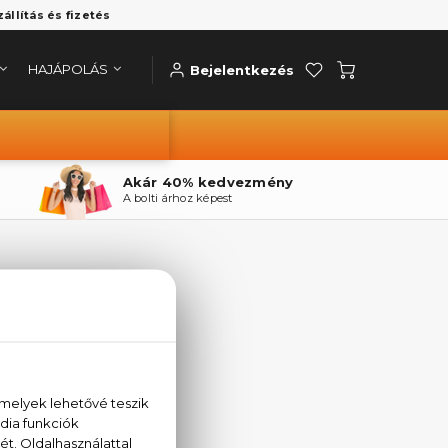
zállítás és fizetés
HAJÁPOLÁS
Bejelentkezés
Akár 40% kedvezmény
A bolti árhoz képest
I
el.
riák közül:
AJÁPOLÁS