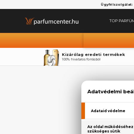
Ügyfélszolgálat:
TOP PARFÜ
Kizárólag eredeti termékek
100% hivatalos forrásból
Sa
Termékaján
PARFÜM