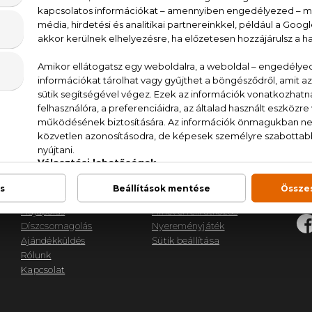
TOP KATEGÓRIÁK
ÜG
Női parfümök
Hogyan vásárolhatok?
Mun
Férfi parfümök
Kedvezmények
E-m
Parfüm szettek
Szállítás és fizetés
Tel
Kozmetikumok
Parfüm szakkifejezések
Hajápolás
Hírlevél feliratkozás
Díszcsomagolás
Nyereményjáték
Ajándékküldés
Sütik beállítása
Rólunk
Kapcsolat