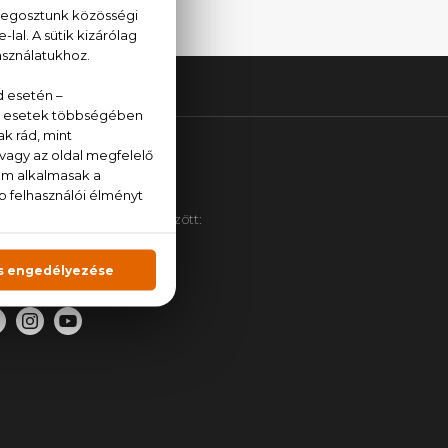
YFÉLSZOLGÁLAT
kanapokon 9:00 és 17:00 között:
ail:
info@parfumcenter.hu
efon:
+36 20 779 1924