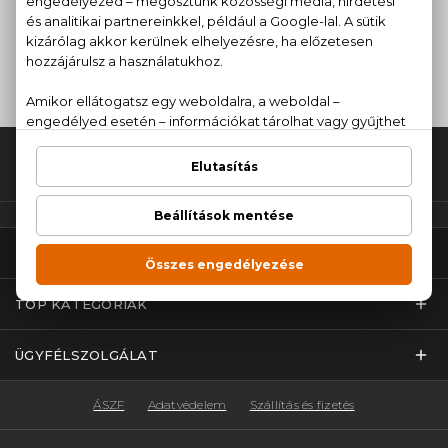
SMINK
HAJÁPOLÁS
Fel az oldal tetejére!
PARFÜMCENTER
TOP KATEGÓRIÁK
ÜGYFÉLSZOLGÁLAT
ÁSZF
Adatvédelem
Szállítás és fizetés