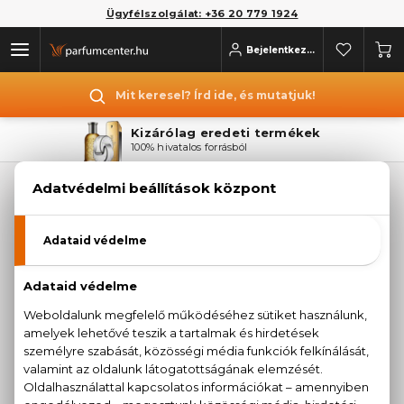
Ügyfélszolgálat: +36 20 779 1924
Bejelentkezés
Mit keresel? Írd ide, és mutatjuk!
Kizárólag eredeti termékek
100% hivatalos forrásból
PLANETA ORGANICA
KOZMETIKUM
Sajnos jelenleg a márka egyetlen terméke sem
érhető el.
Termékajánlataink megtekintéséhez válasszon
az alábbi kategóriák közül:
PARFÜMÖK
KOZMETIKUMOK