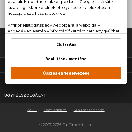
SMINK
HAJÁPOLÁS
Fel az oldal tetejére!
PARFÜMCENTER
TOP KATEGÓRIÁK
ÜGYFÉLSZOLGÁLAT
ÁSZF
Adatvédelem
Szállítás és fizetés
© 2007-2026 Parfümcenter.hu