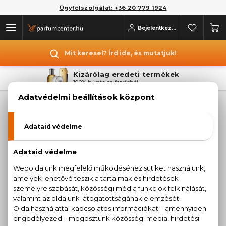
Ügyfélszolgálat: +36 20 779 1924
Bejelentkezés
Mit keresel? Írd ide, és mutatjuk!
Kizárólag eredeti termékek
100% hivatalos forrásból
PLANETA ORGANICA
Sajnos jelenleg a márka egyetlen terméke sem
érhető el.
Termékajánlataink megtekintéséhez válasszon
az alábbi kategóriák közül:
PARFÜMÖK
KOZMETIKUMOK