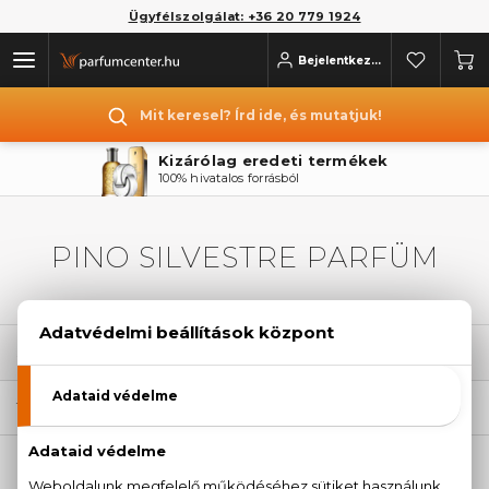
Ügyfélszolgálat: +36 20 779 1924
Bejelentkezés
Mit keresel? Írd ide, és mutatjuk!
Kizárólag eredeti termékek
100% hivatalos forrásból
PINO SILVESTRE PARFÜM
SZŰRÉSEK
1
TERMÉK