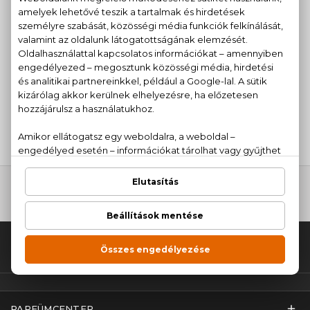
PINO SILVESTRE
Original
Eau De Toilette
7.720 Ft -tól
Fel az oldal tetejére!
PARFÜMCENTER