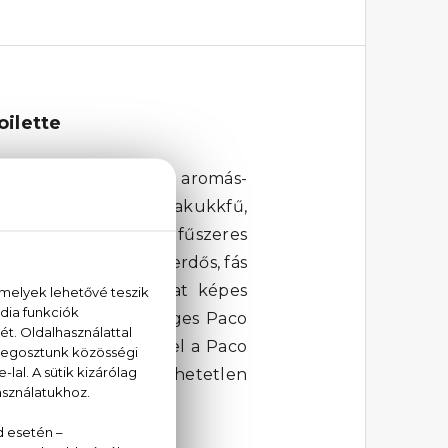
ilette
 összetéveszthetetlen aromás-
endula és a fűszeres kakukkfű,
fűszeg adja a virágos, fűszeres
evél és a tölgymoha erdős, fás
z meg. Egy ilyen illat képes
ágába ezzel a különleges Paco
rázsoljon. Fedezd fel a Paco
egy igazán felejthetetlen