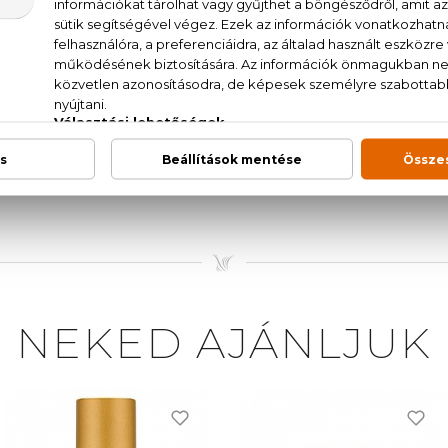
kfű, tárkony, geránium, szegfűszeg, tonkabab, dohánylev
AT., AQUA (WATER), PARFUM (FRAGRANCE), LIMON
HA-ISOMETHYL IONONE, EUGENOL, GERANIOL, CITR
 EVERNIA PRUNASTRI (OAKMOSS) EXTRACT, BENZYL S
AL, BENZYL ALCOHOL.
NEKED AJÁNLJUK