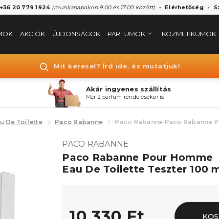
 +36 20 779 1924
(munkanapokon 9:00 és 17:00 között)
Elérhetőség
S
MÖK
AKCIÓK
ÚJDONSÁGOK
PARFÜMÖK
KOZMETIKUMOK
Mit keresel? Írd ide, és mutatjuk!
Akár ingyenes szállítás
Már 2 parfüm rendelésekor is
u De Toilette
Paco Rabanne
Paco Rabanne Paco Rabanne P
PACO RABANNE
Paco Rabanne Pour Homme
Eau De Toilette Teszter 100 
10.330 Ft
KOS