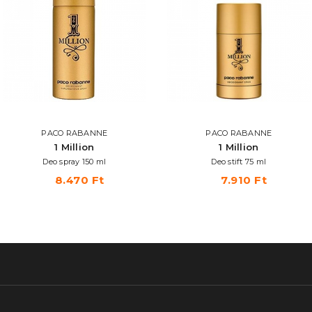
PACO RABANNE
PACO RABANNE
1 Million
1 Million
Deo spray 150 ml
Deo stift 75 ml
8.470 Ft
7.910 Ft