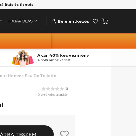
zállítás és fizetés
HAJÁPOLÁS
Bejelentkezés
Akár 40% kedvezmény
A bolti árhoz képest
our Homme Eau De Toilette
0
0 értékelés alapján
ml
ÁRBA TESZEM