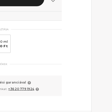
SZTÁSA
00 ml
30 Ft
MÉKEK
ési garanciával
unkat:
+36 20 779 1924