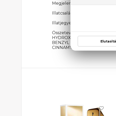
Megjelenési év: 1973
Illatcsalád: Aromás-fougere
Illatjegyek: levendula, kakuk
Összetevők: ALCOHOL DEN
HYDROXYCITRONELLAL, ALP
BENZYL BENZOATE, CITRAL,
CINNAMYL ALCOHOL, CINNAM