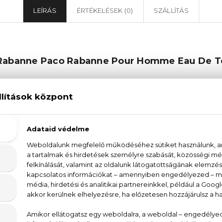
LEÍRÁS
ÉRTÉKELÉSEK (0)
SZÁLLÍTÁS
Rabanne Paco Rabanne Pour Homme Eau De To
u De Toilette férfi parfüm a markáns, erőteljes és
k. Az illatkompozíció első illatjegyei a frissítő lev
deskés zöldessége. A szívillatban a muskátli és a szeg
s, érett aromája hozzáad egy kis mélységet. A dohányl
ezik, melyeket a pézsma puha, meleg illata koroná
elni az önbizalmadat. Lépj be az aromás illatok vil
, hogy az illatcsalád minden egyes komponense elva
e Toilette parfümöt, és ajándékozz magadnak 