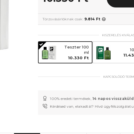
Törzsvásárlóknak csak:
9.814 Ft
KISZERELÉS KIVÁLA
Teszter 100
1
ml
11.4
10.330 Ft
KAPCSOLÓDÓ TER
100% eredeti termékek,
14 napos visszaküld
Kérdésed van, elakadtál? Hívd ügyfélszolgálat