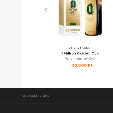
PACO RABANNE
PACO RABANNE
1 Million Lucky
1 Million Golden Oud
Eau De Toilette
Parfum Intense 100 ml
33.740 Ft -tól
35.060 Ft
Fel az oldal tetejére!