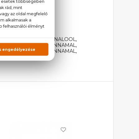
él, tölgymoha, pézsma
ENE, COUMARIN, LINALOOL,
ONELLOL, HEXYL CINNAMAL,
ALICYLATE, AMYL CINNAMAL,