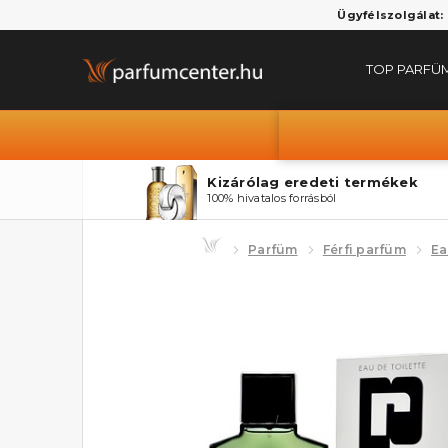
Ügyfélszolgálat:
TOP PARFÜ
Kizárólag eredeti termékek
100% hivatalos forrásból
Parfüm
Férfi parfüm
Ea