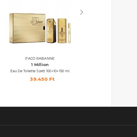
PACO RABANNE
PACO RABANNE
1 Million
1 Million
Eau De Toilette Szett 100+10+150 ml
Eau De Toilette Szett 100+75 m
39.450 Ft
31.550 Ft