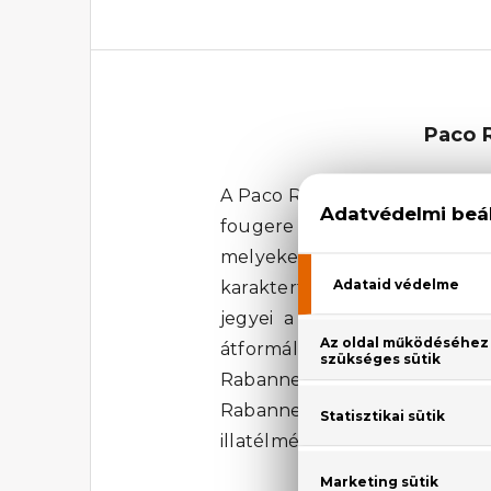
Paco 
A Paco Rabanne Pour Homme Ea
fougere illatcsaládba tartozi
melyeket kiegészít a tárkony é
karaktert, míg a tonkabab éde
jegyei a parfüm alapját kép
átformálni a napodat, megnöv
Rabanne parfümmel és engedd
Rabanne Pour Homme Eau D
illatélményt!