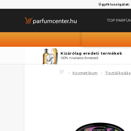
Ügyfélszolgálat:
TOP PARFÜ
Kizárólag eredeti termékek
100% hivatalos forrásból
Kozmetikum
Tisztálkodás