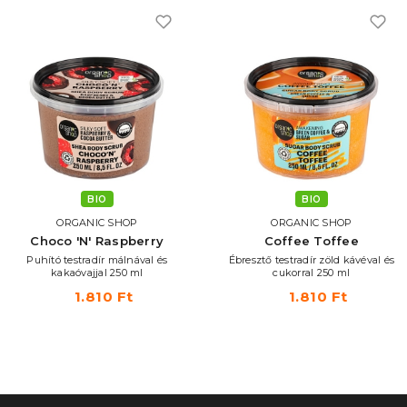
BIO
BIO
ANIC SHOP
ORGANIC SHOP
N' Raspberry
Coffee Toffee
Sport -
tradír málnával és
Ébresztő testradír zöld kávéval és
Sportolás
vajjal 250 ml
cukorral 250 ml
1.810 Ft
1.810 Ft