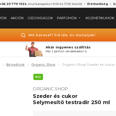
 +36 20 779 1924
(munkanapokon 9:00 és 17:00 között)
Elérhetőség
S
MÖK
AKCIÓK
ÚJDONSÁGOK
PARFÜMÖK
KOZMETIKUMOK
Mit keresel? Írd ide, és mutatjuk!
Akár ingyenes szállítás
Már 2 parfüm rendelésekor is
Bőrradírok
Organic Shop
Organic Shop Szeder és cukor S
BIO
ORGANIC SHOP
Szeder és cukor
Selymesítő testradír 250 ml