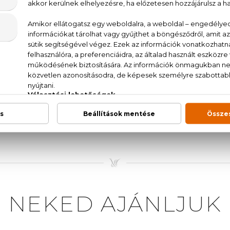
lóbb természetes alapanyagok felhasználásával ö
ceptúrákat. A márka organikus kozmetikumai különle
zékeknek. Minden készítmény azért készült, hogy gye
kényeztetést nyújtson. Az Organic Shop népszerű
zépségápolási termékeket mindenki számára elérhet
 érhetőek el.
in, Cetearil-alkohol, Butyrospermum Parkii vaj, Aqua
ianthus Annuus magolaj, Kakoferol, Parfum, CI 77491, CI 
NEKED AJÁNLJUK