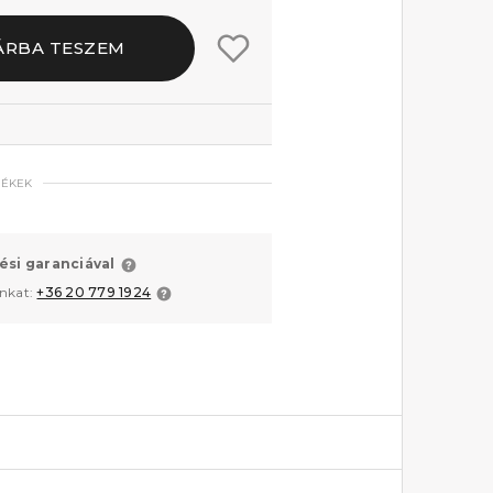
ÁRBA TESZEM
MÉKEK
ési garanciával
unkat:
+36 20 779 1924