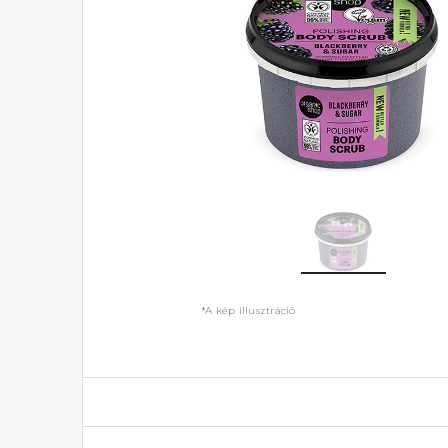
*A kép illusztráció