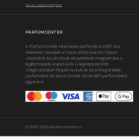
Fel az oldal tetejére!
PARFÜMCENTER
A ParfümCenter internetes parfüméria 2007. óta
sikeresen szerepel a hazai online piacon, hiszen
vásárlóink bizalmának elnyerése és megtartása a
legfontosabb alapelvünk. A legnépszerűbb
világmárkákat forgalmazzuk és kizárólag eredeti
parfümöket kínálunk Önnek női és férfi parfümökből
egyaránt.
© 2007-2026 Parfümcenter.hu