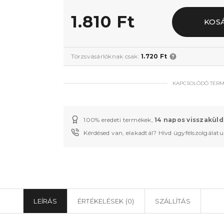
1.810 Ft
KOS
Törzsvásárlóknak csak:
1.720 Ft
KAPCSOLÓDÓ TER
100% eredeti termékek,
14 napos visszaküld
Kérdésed van, elakadtál? Hívd ügyfélszolgálat
LEÍRÁS
ÉRTÉKELÉSEK (0)
SZÁLLÍTÁS