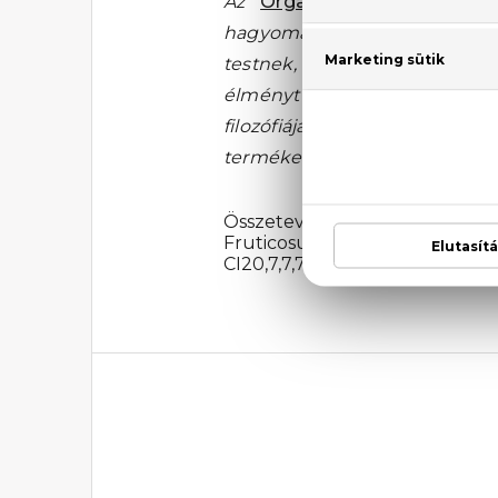
Az
Organic Shop
a legkivá
hagyományos, természetes re
testnek, a léleknek és az ér
élményt és utánozhatatlan 
filozófiája szerint a bio s
termékeik pénztárcabarát áron
Összetevők: Szacharóz, Glicer
Fruticosus gyümölcskivonat, Hel
CI20,7,7,74