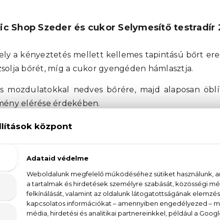
ic Shop Szeder és cukor Selymesítő testradír 
ely a kényeztetés mellett kellemes tapintású bőrt er
solja bőrét, míg a cukor gyengéden hámlasztja.
s mozdulatokkal nedves bőrére, majd alaposan öblít
dmény elérése érdekében.
ikumok:
H és COSMOS NATURAL minősítéssel rendelkezik
evőkkel készültek
ék mentesek
úrkozmetikumok