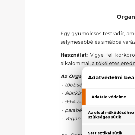
Organ
Egy gyümölcsös testradír, am
selymesebbé és simábbá varáz
Használat:
Vigye fel körkörö
alkalommal, a tökéletes ere
Az Organic Shop biokozmet
• többsége a nemzetközi BDI
• állatkísérlet mentesek
• 99%-ban természetes összet
• parabén és kőolaj-származ
• Vegán és vegetariánus nat