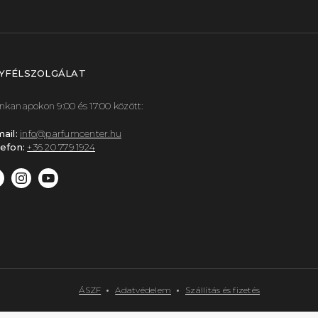
YFÉLSZOLGÁLAT
kanapokon 9:00 és 17:00 között:
ail:
info@parfumcenter.hu
efon:
+36 20 779 1924
ÁSZF
Adatvédelem
Szállítás és fizetés