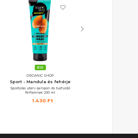
BIO
BIO
ORGANIC SHOP
ORGANIC SHOP
 Mandula és fehérje
Sport - Papaya és kollagén
Spo
 utáni sampon és tusfürdő
Sportolás utáni sampon és tusfürdő
H
férfiaknak 200 ml
nőknek 200 ml
1.430 Ft
1.430 Ft