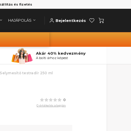
zállítás és fizetés
HAJÁPOLÁS
Bejelentkezés
Akár 40% kedvezmény
A bolti árhoz képest
elymesítő testradír 250 ml
0
0 értékelés alapján