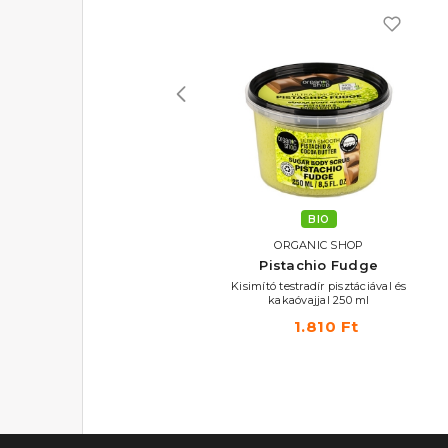
O
BIO
C SHOP
ORGANIC SHOP
ORG
 Renew
Pistachio Fudge
Choco '
ztó papainnal 100
Kisimító testradír pisztáciával és
Puhító tes
l
kakaóvajjal 250 ml
kakaó
40 Ft
1.810 Ft