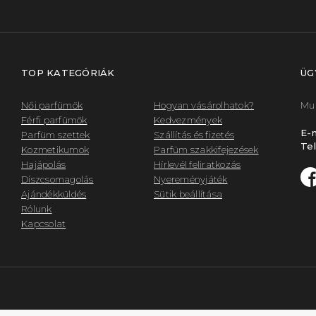
TOP KATEGÓRIÁK
ÜG
Női parfümök
Hogyan vásárolhatok?
Mun
Férfi parfümök
Kedvezmények
E-m
Parfüm szettek
Szállítás és fizetés
Tel
Kozmetikumok
Parfüm szakkifejezések
Hajápolás
Hírlevél feliratkozás
Díszcsomagolás
Nyereményjáték
Ajándékküldés
Sütik beállítása
Rólunk
Kapcsolat