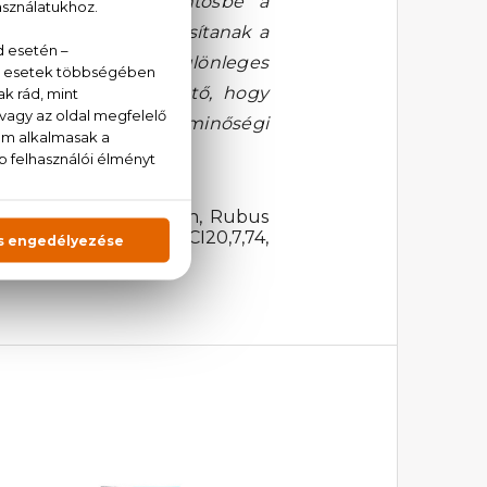
ltözteti modern köntösbe a
ges harmóniát biztosítanak a
ngéd gondoskodást, különleges
sége annak köszönhető, hogy
ővé kéne tenni, így minőségi
, Cocamidopropyl Betain, Rubus
77499, Silica, 77499, CI20,7,74,