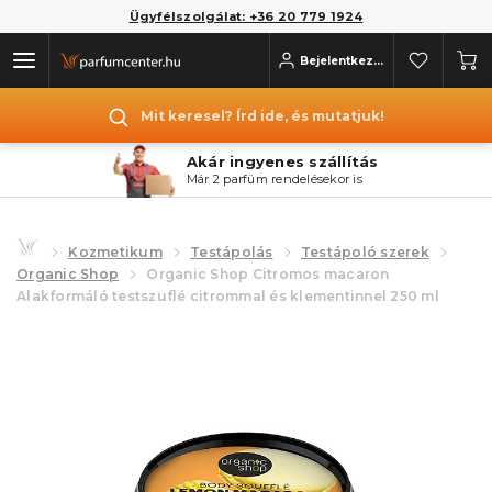
Ügyfélszolgálat: +36 20 779 1924
Bejelentkezés
Mit keresel? Írd ide, és mutatjuk!
Akár ingyenes szállítás
Már 2 parfüm rendelésekor is
Kozmetikum
Testápolás
Testápoló szerek
Organic Shop
Organic Shop Citromos macaron
Alakformáló testszuflé citrommal és klementinnel 250 ml