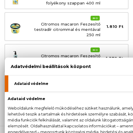
folyékony szappan 400 ml
BIO
Citromos macaron Feszesítő
1.810 Ft
testradír citrommal és mentával
250 ml
BIO
Citromos macaron Feszesítő
1.370 Ft
tusfürdő citrommal és mentával
250 ml
100% eredeti termékek,
14 napos visszaküldési
garanciával
+36
Kérdésed van, elakadtál? Hívd ügyfélszolgálatunkat:
20 779 1924