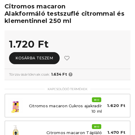
Citromos macaron
Alakformáló testszuflé citrommal és
klementinnel 250 ml
1.720 Ft
KOSÁRBA TESZEM
Törzsvásárlóknak csak:
1.634 Ft
KAPCSOLÓDÓ TERMÉKEK
BIO
1.620 Ft
Citromos macaron Cukros ajakradír
10 ml
BIO
1.470 Ft
Citromos macaron Tápláló