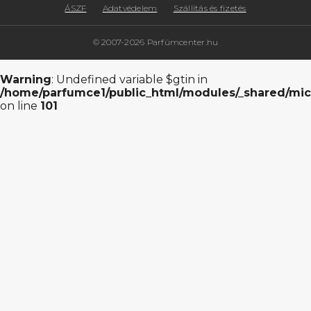
ÁSZF
Adatvédelem
Szállítás és fizetés
© 2007-2026 Parfümcenter.hu
Warning
: Undefined variable $gtin in
/home/parfumce1/public_html/modules/_shared/mic
on line
101