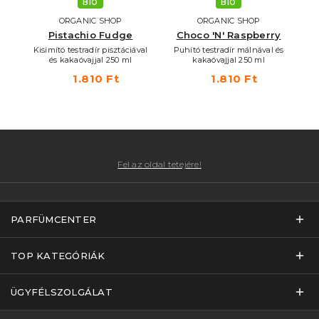
BIO
BIO
ORGANIC SHOP
ORGANIC SHOP
Pistachio Fudge
Choco 'N' Raspberry
Kisimító testradír pisztáciával
Puhító testradír málnával és
és kakaóvajjal 250 ml
kakaóvajjal 250 ml
1.810 Ft
1.810 Ft
Fel az oldal tetejére!
PARFÜMCENTER
TOP KATEGÓRIÁK
ÜGYFÉLSZOLGÁLAT