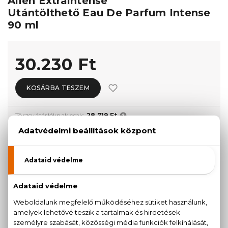
Alien Extraintense
Utántölthető Eau De Parfum Intense
90 ml
30.230 Ft
KOSÁRBA TESZEM
Törzsvásárlóknak csak:
28.719 Ft
KISZERELÉS KIVÁLASZTÁSA
ÚJDONSÁG
ÚJDONSÁG
30 ml
60 ml
17.770 Ft
25.000 Ft
ÚJDONSÁG
90 ml
30.230 Ft