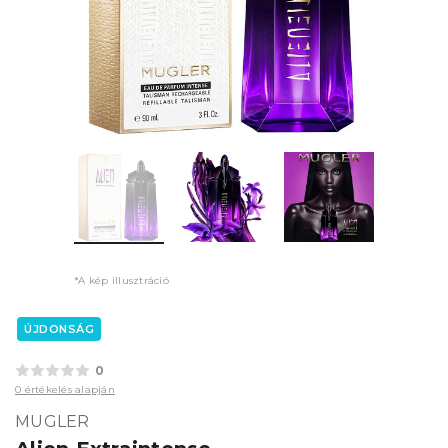
*A kép illusztráció
ÚJDONSÁG
0
0 értékelés alapján
MUGLER