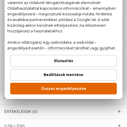
KAPCSOLÓDÓ TERMÉKEK
ÚJDONSÁG
23.240 Ft
Alien Extraintense Eau De Parfum
Intense Utántöltő 100 ml
100% eredeti termékek,
14 napos visszaküldési
garanciával
+36
Kérdésed van, elakadtál? Hívd ügyfélszolgálatunkat:
20 779 1924
LEÍRÁS
ÉRTÉKELÉSEK (0)
SZÁLLÍTÁS