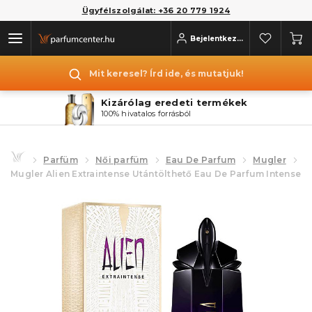
Ügyfélszolgálat: +36 20 779 1924
Bejelentkezés
Mit keresel? Írd ide, és mutatjuk!
Kizárólag eredeti termékek
100% hivatalos forrásból
Parfüm
Női parfüm
Eau De Parfum
Mugler
Mugler Alien Extraintense Utántölthető Eau De Parfum Intense