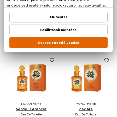
MONOTHEME
MONOTHEME
Tuberose
Vanilla Blossom
Eau De Toilette
Eau De Toilette
100 ml
100 ml
7.850 Ft
8.010 Ft
MONOTHEME
MONOTHEME
Verde D'Arancia
Zagara
Eau De Toilette
Eau De Toilette