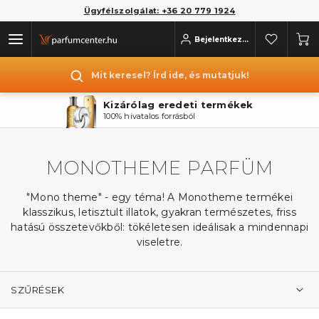
Ügyfélszolgálat: +36 20 779 1924
Bejelentkezés
Mit keresel? Írd ide, és mutatjuk!
Kizárólag eredeti termékek
100% hivatalos forrásból
MONOTHEME PARFÜM
"Mono theme" - egy téma! A Monotheme termékei
klasszikus, letisztult illatok, gyakran természetes, friss
hatású összetevőkből: tökéletesen ideálisak a mindennapi
viseletre.
SZŰRÉSEK