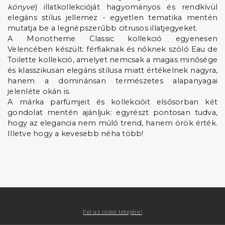
könyve
) illatkollekcióját hagyományos és rendkívül
elegáns stílus jellemez - egyetlen tematika mentén
mutatja be a legnépszerűbb citrusos illatjegyeket.
A Monotheme Classic kollekció egyenesen
Velencében készült: férfiaknak és nőknek szóló Eau de
Toilette kollekció, amelyet nemcsak a magas minősége
és klasszikusan elegáns stílusa miatt értékelnek nagyra,
hanem a dominánsan természetes alapanyagai
jelenléte okán is.
A márka parfümjeit és kollekcióit elsősorban két
gondolat mentén ajánljuk: egyrészt pontosan tudva,
hogy az elegancia nem múló trend, hanem örök érték.
Illetve hogy a kevesebb néha több!
Fel az oldal tetejére!