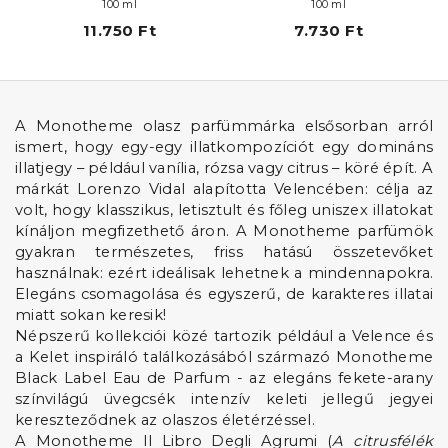
100 ml
100 ml
11.750 Ft
7.730 Ft
A Monotheme olasz parfümmárka elsősorban arról
ismert, hogy egy-egy illatkompozíciót egy domináns
illatjegy – például vanília, rózsa vagy citrus – köré épít. A
márkát Lorenzo Vidal alapította Velencében: célja az
volt, hogy klasszikus, letisztult és főleg uniszex illatokat
kínáljon megfizethető áron. A Monotheme parfümök
gyakran természetes, friss hatású összetevőket
használnak: ezért ideálisak lehetnek a mindennapokra.
Elegáns csomagolása és egyszerű, de karakteres illatai
miatt sokan keresik!
Népszerű kollekciói közé tartozik például a Velence és
a Kelet inspiráló találkozásából származó Monotheme
Black Label Eau de Parfum - az elegáns fekete-arany
színvilágú üvegcsék intenzív keleti jellegű jegyei
kereszteződnek az olaszos életérzéssel.
A Monotheme Il Libro Degli Agrumi (
A citrusfélék