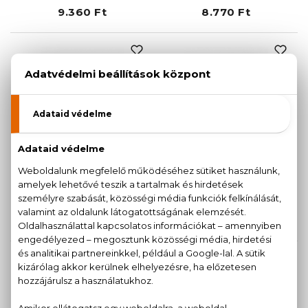
9.360 Ft
8.770 Ft
MONOTHEME
MONOTHEME
Rouge
Saffron
Eau De Parfum
Eau De Parfum
100 ml
100 ml
8.740 Ft
7.890 Ft