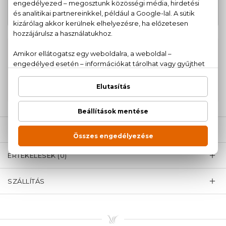
Man Eau De Toilette Zsebparfüm
10.380 Ft
20 ml
100% eredeti termékek,
14 napos visszaküldési
garanciával
+36
Kérdésed van, elakadtál? Hívd ügyfélszolgálatunkat:
20 779 1924
LEÍRÁS
ÉRTÉKELÉSEK (0)
SZÁLLÍTÁS