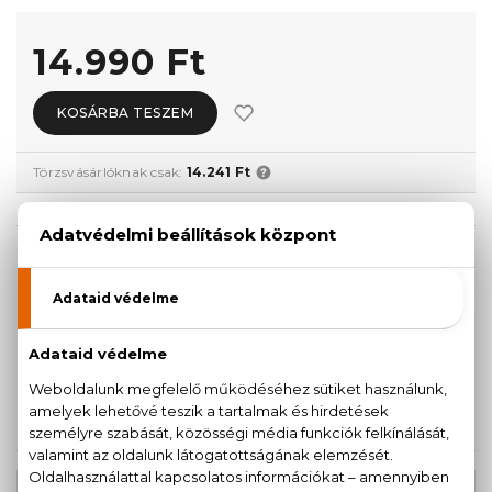
14.990 Ft
KOSÁRBA TESZEM
Törzsvásárlóknak csak:
14.241 Ft
KISZERELÉS KIVÁLASZTÁSA
30 ml
50 ml
14.990 Ft
21.630 Ft
100 ml
27.540 Ft
KAPCSOLÓDÓ TERMÉKEK