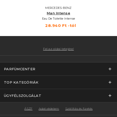
MERCEDES-BENZ
Man Intense
Eau De Toilette Intense
28.940 Ft -tól
Fel az oldal tetejére!
PARFÜMCENTER
TOP KATEGÓRIÁK
ÜGYFÉLSZOLGÁLAT
ÁSZF
Adatvédelem
Szállítás és fizetés