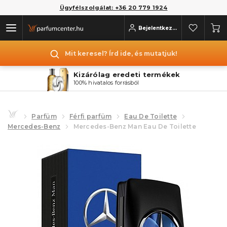
Ügyfélszolgálat: +36 20 779 1924
Bejelentkezés
Mit keresel? Írd ide, és mutatjuk!
Kizárólag eredeti termékek
100% hivatalos forrásból
Parfüm
Férfi parfüm
Eau De Toilette
Mercedes-Benz
Mercedes-Benz Man Eau De Toilette