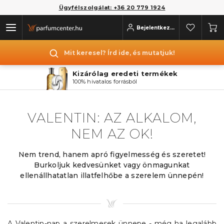
Ügyfélszolgálat: +36 20 779 1924
Bejelentkezés
Mit keresel? Írd ide, és mutatjuk!
Kizárólag eredeti termékek
100% hivatalos forrásból
VALENTIN: AZ ALKALOM,
NEM AZ OK!
Nem trend, hanem apró figyelmesség és szeretet!
Burkoljuk kedvesünket vagy önmagunkat
ellenállhatatlan illatfelhőbe a szerelem ünnepén!
A Valentin-nap a szerelmesek ünnepe - még ha legalább