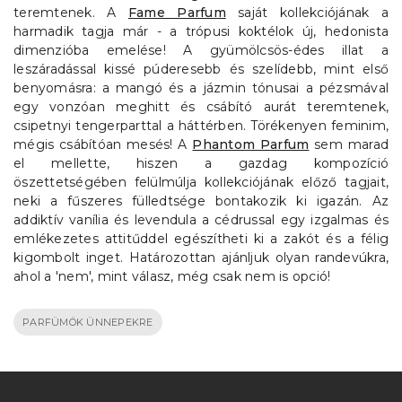
teremtenek. A
Fame Parfum
saját kollekciójának a
harmadik tagja már - a trópusi koktélok új, hedonista
dimenzióba emelése! A gyümölcsös-édes illat a
leszáradással kissé púderesebb és szelídebb, mint első
benyomásra: a mangó és a jázmin tónusai a pézsmával
egy vonzóan meghitt és csábító aurát teremtenek,
csipetnyi tengerparttal a háttérben. Törékenyen feminim,
mégis csábítóan mesés! A
Phantom Parfum
sem marad
el mellette, hiszen a gazdag kompozíció
öszettetségében felülmúlja kollekciójának előző tagjait,
neki a fűszeres fülledtsége bontakozik ki igazán. Az
addiktív vanília és levendula a cédrussal egy izgalmas és
emlékezetes attitűddel egészítheti ki a zakót és a félig
kigombolt inget. Határozottan ajánljuk olyan randevúkra,
ahol a 'nem', mint válasz, még csak nem is opció!
PARFÜMÖK ÜNNEPEKRE