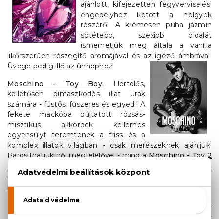
ajánlott, kifejezetten fegyverviselési
engedélyhez kötött a hölgyek
részéről! A krémesen puha jázmin
sötétebb, szexibb oldalát
ismerhetjük meg általa a vanília
likőrszerűen részegítő aromájával és az igéző ámbrával.
Üvege pedig illő az ünnephez!
Moschino - Toy Boy:
Flörtölős,
kelletősen pimaszkodós illat urak
számára - füstös, fűszeres és egyedi! A
fekete mackóba bújtatott rózsás-
misztikus akkordok kellemes
egyensúlyt teremtenek a friss és a
komplex illatok világban - csak merészeknek ajánljuk!
Párosíthatjuk női megfelelővel - mind a
Moschino - Toy 2
Eau de Parfum
, mind a
Moschino - Toy 2 Bubble Gum
Eau De Toilette
mackó lány is lehet a barátnője ennek a
játékos maci fiúnak!
Antonio Banderas - Blue
Seduction:
Munka után edzés, azt