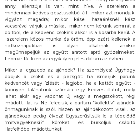
annyi ellenzője is van, mint híve. A szerelem a
mindennapi kedves gesztusokból áll - mikor azt mondjuk,
vigyázz magadra; mikor kései hazaérésnél kész
vacsorával várjuk a másikat; mikor nem kérünk semmit a
boltból, de a kedvenc csokink akkor is a kosárba kerül. A
szerelem közös munka és öröm, épp ezért kellenek a
hétköznapokban is olyan alkalmak, amikor
megünnepeljük az együtt aratott apró győzelmeket.
Február 14. fixen az egyik ilyen jeles dátum az évben.
Mikor a legszebb az ajándék? Ha személyes! Úgyhogy
dobjuk a csokit és a pezsgőt: ha ismerjük párunk
kedvencét vagy ízlését - legjobb, ha a kettőt együtt -
könnyen taláhatunk számára egy kedves illatot, mely
lehet akár egy vadonat új vagy a megszokott, régi
imádott illat is. Ne feledjük, a parfüm "kollektív" ajándék,
önmagunknak is szól, hiszen az ajándékozott viseli, az
ajándékozó pedig élvezi! Egyszerűsítsük le a tépelődő
"mitvegyekneki?" köröket, és burkoljuk csábító
illatfelhőbe imádottunkat!