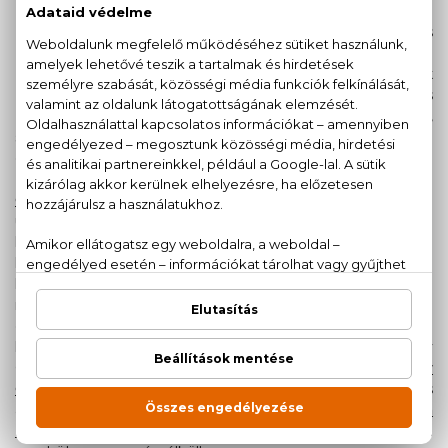
követően Valentin-napi vacsora?
Legyél változatlanul elbűvölő és
magabiztos, indulás előtt dobd be
a táskába a csábítás mesterének
zsebparfümjét! Szofisztikált, friss
és tiszta érzetű, aromás illat,
sportos és mégis elegáns - a hódítás legkönnyedebb
eszköze.
Givenchy - Gentleman:
Egy igazi
úriember illata! Lepjük meg
kedvesünket ezzel a parfümmel, a
hatás nem marad el: időtlen
klasszikus, kívánatos és vonzó illat! A
nyitányt felüti a körte, amit az írisz
és a bőrös jegyek követnek. Teljes
harmónia és céltudatosság. Bár elsősorban itt a Givenchy
Gentleman Eau de Toilette-re gondoltunk, a
Givenchy
Gentleman Eau De Parfum
ellenállhatatlansága és
a
Givenchy Gentleman Eau De Parfum
Boisée
karakteresen stílusos illata mellett sem megy el