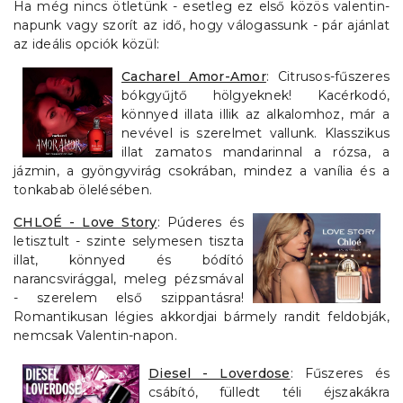
Ha még nincs ötletünk - esetleg ez első közös valentin-
napunk vagy szorít az idő, hogy válogassunk - pár ajánlat
az ideális opciók közül:
Cacharel Amor-Amor
: Citrusos-fűszeres
bókgyűjtő hölgyeknek! Kacérkodó,
könnyed illata illik az alkalomhoz, már a
nevével is szerelmet vallunk. Klasszikus
illat zamatos mandarinnal a rózsa, a
jázmin, a gyöngyvirág csokrában, mindez a vanília és a
tonkabab ölelésében.
CHLOÉ - Love Story
: Púderes és
letisztult - szinte selymesen tiszta
illat, könnyed és bódító
narancsvirággal, meleg pézsmával
- szerelem első szippantásra!
Romantikusan légies akkordjai bármely randit feldobják,
nemcsak Valentin-napon.
Diesel - Loverdose
: Fűszeres és
csábító, fülledt téli éjszakákra