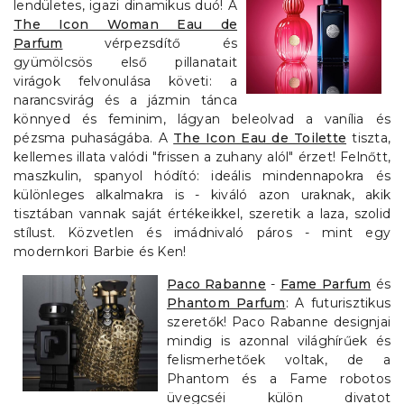
lendületes, igazi dinamikus duó! A
The Icon Woman Eau de
Parfum
vérpezsdítő és
gyümölcsös első pillanatait
virágok felvonulása követi: a
narancsvirág és a jázmin tánca
könnyed és feminim, lágyan beleolvad a vanília és
pézsma puhaságába. A
The Icon Eau de Toilette
tiszta,
kellemes illata valódi "frissen a zuhany alól" érzet! Felnőtt,
maszkulin, spanyol hódító: ideális mindennapokra és
különleges alkalmakra is - kiváló azon uraknak, akik
tisztában vannak saját értékeikkel, szeretik a laza, szolid
stílust. Közvetlen és imádnivaló páros - mint egy
modernkori Barbie és Ken!
Paco Rabanne
-
Fame Parfum
és
Phantom Parfum
: A futurisztikus
szeretők! Paco Rabanne designjai
mindig is azonnal világhírűek és
felismerhetőek voltak, de a
Phantom és a Fame robotos
üvegcséi külön divatot