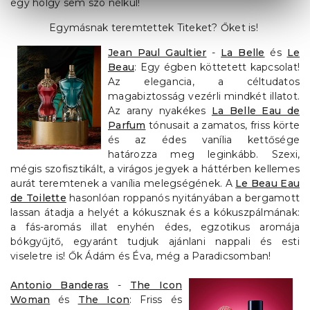
egy hölgy sem szó nélkül!
Egymásnak teremtettek Titeket? Őket is!
Jean Paul Gaultier
-
La Belle
és
Le
Beau
: Egy égben köttetett kapcsolat!
Az elegancia, a céltudatos
magabiztosság vezérli mindkét illatot.
Az arany nyakékes
La Belle Eau de
Parfum
tónusait a zamatos, friss körte
és az édes vanília kettősége
határozza meg leginkább. Szexi,
mégis szofisztikált, a virágos jegyek a háttérben kellemes
aurát teremtenek a vanília melegségének. A
Le Beau Eau
de Toilette
hasonlóan roppanós nyitányában a bergamott
lassan átadja a helyét a kókusznak és a kókuszpálmának:
a fás-aromás illat enyhén édes, egzotikus aromája
bókgyűjtő, egyaránt tudjuk ajánlani nappali és esti
viseletre is! Ők Ádám és Éva, még a Paradicsomban!
Antonio Banderas
-
The Icon
Woman
és
The Icon
: Friss és