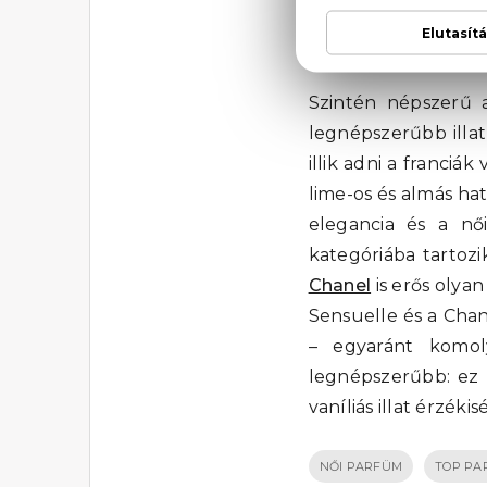
ÉS CH
Szintén népszerű 
legnépszerűbb illat
illik adni a franciá
lime-os és almás hat
elegancia és a nő
kategóriába tartozi
Chanel
is erős olya
Sensuelle és a Chanc
– egyaránt komo
legnépszerűbb: ez 
vaníliás illat érzék
NŐI PARFÜM
TOP PA