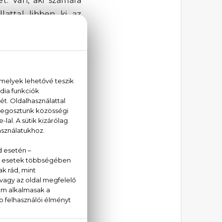
t. Van, aki számára
lattal libben ki az
tól és hangulattól
özni, egy különleges
n, aki az ellenkező
 választásra. Éppen
szerint. Erre persze
y ennek a cikknek a
iszont lehet és kell
ldául több cikk és
nek számít. Persze a
z illatokat a legtöbb
sebb végeredményt.
A RICCI