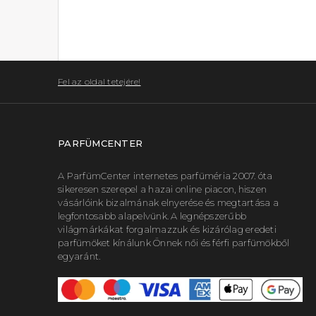
Fel az oldal tetejére!
PARFÜMCENTER
A ParfümCenter internetes parfüméria 2007. óta
sikeresen szerepel a hazai online piacon, hiszen
vásárlóink bizalmának elnyerése és megtartása a
legfontosabb alapelvünk. A legnépszerűbb
világmárkákat forgalmazzuk és kizárólag eredeti
parfümöket kínálunk Önnek női és férfi parfümökből
egyaránt.