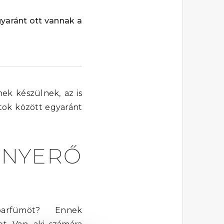
egyaránt ott vannak a
nek készülnek, az is
atok között egyaránt
 NYERŐ
rfümöt? Ennek