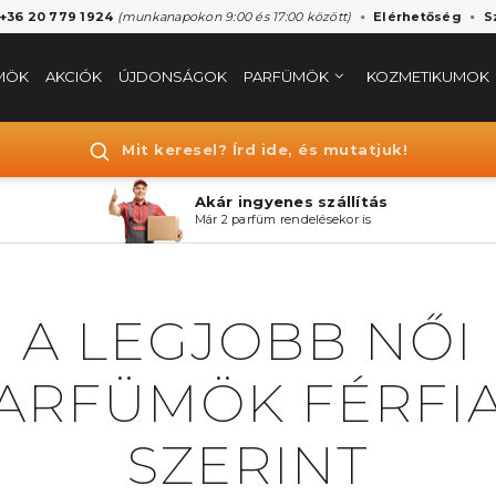
 +36 20 779 1924
(munkanapokon 9:00 és 17:00 között)
Elérhetőség
S
MÖK
AKCIÓK
ÚJDONSÁGOK
PARFÜMÖK
KOZMETIKUMOK
Mit keresel? Írd ide, és mutatjuk!
Akár ingyenes szállítás
Már 2 parfüm rendelésekor is
A LEGJOBB NŐI
ARFÜMÖK FÉRFI
SZERINT