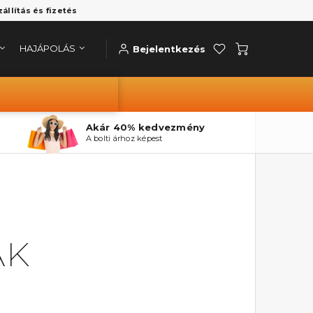
zállítás és fizetés
HAJÁPOLÁS
Bejelentkezés
Akár 40% kedvezmény
A bolti árhoz képest
AK