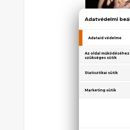
függően választ mag
és egyedi döntésse
nemnek szeretne te
ezért lehet fontos
nem lehet sem rövi
terjedelme sem lesz
– nemcsak nekünk,
blogbejegyzés tagla
skála itt is széles:
márka fűszerekkel 
FRANCI