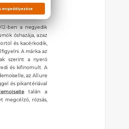
012-ben a negyedik
fümök őshazája, azaz
örtöl és kacérkodik,
lfigyelni. A márka az
ak szerint a nyerő
edi és kifinomult. A
emoiselle, az Allure
ggel és pikantériával
emoiselle
talán a
t megcélzó, rózsás,