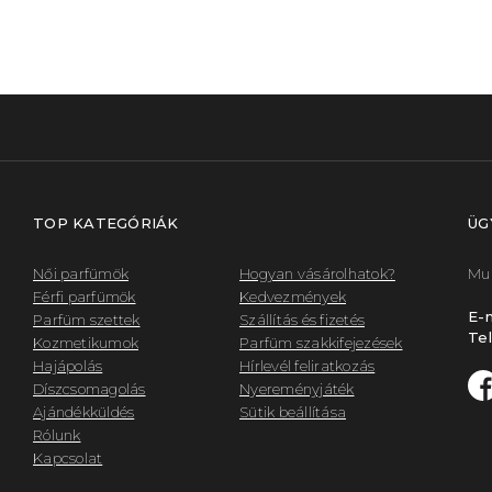
TOP KATEGÓRIÁK
ÜG
Női parfümök
Hogyan vásárolhatok?
Mun
Férfi parfümök
Kedvezmények
E-m
Parfüm szettek
Szállítás és fizetés
Tel
Kozmetikumok
Parfüm szakkifejezések
Hajápolás
Hírlevél feliratkozás
Díszcsomagolás
Nyereményjáték
Ajándékküldés
Sütik beállítása
Rólunk
Kapcsolat