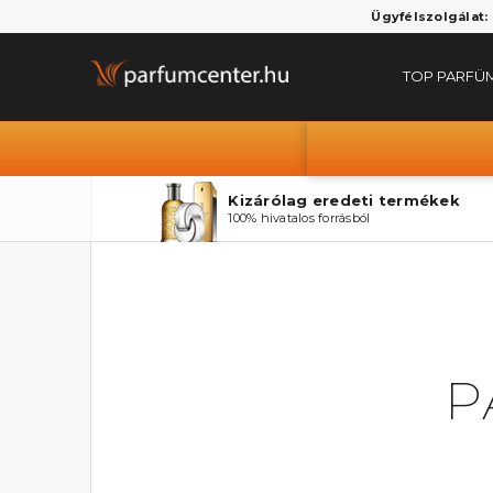
Ügyfélszolgálat:
TOP PARFÜ
Kizárólag eredeti termékek
100% hivatalos forrásból
P