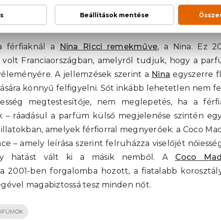
ANEL
a férfiaknál a
Nina Ricci remekműve
, a Nina. Ez 2
 volt Franciaországban, amelyről tudjuk, hogy a par
k véleményére. A jellemzések szerint a
Nina
egyszerre fl
ására könnyű felfigyelni. Sőt inkább lehetetlen nem fe
iesség megtestesítője, nem meglepetés, ha a férfi
k – ráadásul a parfüm külső megjelenése szintén egy
n illatokban, amelyek férfiorral megnyerőek: a Coco Mad
e – amely leírása szerint felruházza viselőjét nőiessé
ly hatást vált ki a másik nemből. A
Coco Mad
a 2001-ben forgalomba hozott, a fiatalabb korosztály
iségével magabiztossá tesz minden nőt.
RFÜMÖK