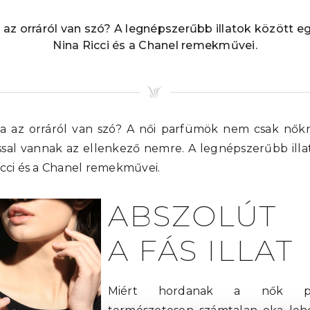
ha az orráról van szó? A legnépszerűbb illatok között 
Nina Ricci és a Chanel remekművei.
 ha az orráról van szó? A női parfümök nem csak nők
ssal vannak az ellenkező nemre. A legnépszerűbb ill
icci és a Chanel remekművei.
ABSZOLÚT
A FÁS ILLAT
Miért hordanak a nők pa