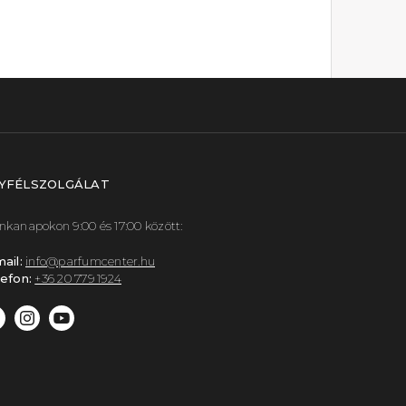
YFÉLSZOLGÁLAT
kanapokon 9:00 és 17:00 között:
ail:
info@parfumcenter.hu
efon:
+36 20 779 1924