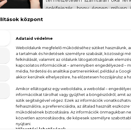
természetesen számtalan oka lehe
önkifejezés, hogy éppen milyen il
utcára, ezért ruházattól, évszak
ának parfümöt. Van, aki a többi nőt próbálja lenyűg
l pedig önmaga is különlegessé válni. És persze va
tszeni, a „kémiához” pedig szükség van a tökéletes
 sok nőnek, hogy mik a legjobb
női parfümök
férfiak 
den, sem egyszerűen válaszolni, egészen biztos, hog
 elég arra, hogy megfejtsük a problémát. Próbálkozni v
 hanem a parfümöt viselő hölgyeknek is. Azt pé
lta már, hogy némely pasinál a fás illat abszolút nyerő
 lehet ez cédrus, ébenfa, szantál vagy akár rózsafa. A
és virágokkal vegyíti, hogy megalkossa a legtökélete
A ELEGANCIA: NIN