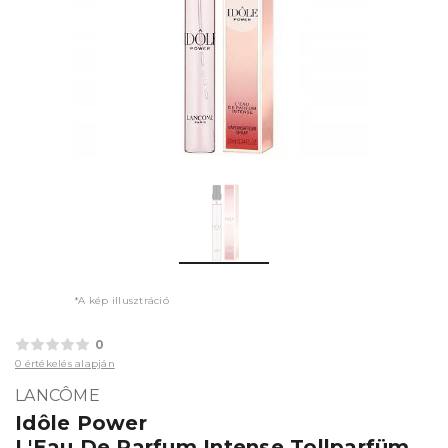
*A kép illusztráció
0
0 értékelés alapján
LANCÔME
Idôle Power
L'Eau De Parfum Intense Tollparfüm