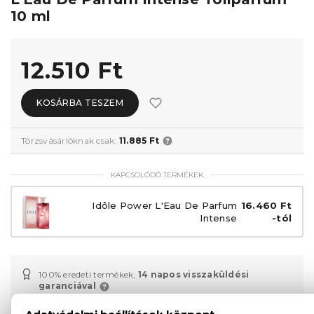
10 ml
12.510 Ft
KOSÁRBA TESZEM
Törzsvásárlóknak csak:
11.885 Ft
KAPCSOLÓDÓ TERMÉKEK
Idôle Power L'Eau De Parfum
16.460 Ft
Intense
-tól
100% eredeti termékek,
14 napos visszaküldési
garanciával
+36
Kérdésed van, elakadtál? Hívd ügyfélszolgálatunkat: