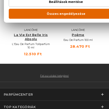
LANCÔME
LANCÔME
s
La Vie Est Belle Iris
Poême
Absolu
Eau De Parfum 100 ml
L'
L'Eau De Parfum Tollparfüm
28.470 Ft
10 ml
12.510 Ft
Fel az oldal tetejére!
PARFÜMCENTER
TOP KATEGÓRIÁK