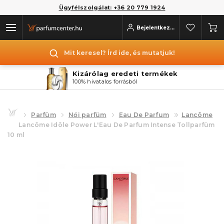
Ügyfélszolgálat: +36 20 779 1924
Bejelentkezés
Mit keresel? Írd ide, és mutatjuk!
Kizárólag eredeti termékek
100% hivatalos forrásból
Parfüm
Női parfüm
Eau De Parfum
Lancôme
Lancôme Idôle Power L'Eau De Parfum Intense Tollparfüm
10 ml