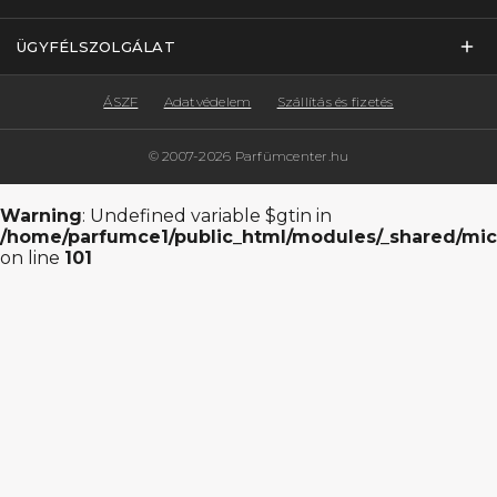
ÜGYFÉLSZOLGÁLAT
ÁSZF
Adatvédelem
Szállítás és fizetés
© 2007-2026 Parfümcenter.hu
Warning
: Undefined variable $gtin in
/home/parfumce1/public_html/modules/_shared/mic
on line
101