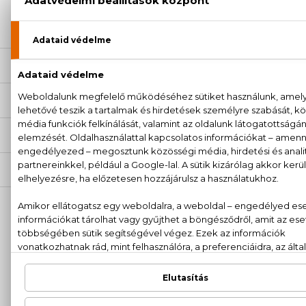
20 779 1924
LEÍRÁS
ÉRTÉKELÉSEK (0)
SZÁLLÍTÁS
NEKED AJÁNLJUK