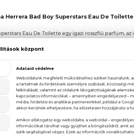
na Herrera Bad Boy Superstars Eau De Toilette
erstars Eau De Toilette egy igazi rosszfiú parfüm, az i
an illatokat jelent, melyek frissessége, energikussága 
elmeket. A Carolina Herrera Bad Boy Superstars Eau 
 rejlik. A friss grapefruit, az izgalmas fehér bors
rfias illatot kölcsönöz a parfümnek. A háttérben a v
k, mely kifinomultságot és stílust sugároz. Fedezd f
rfümöt, és engedd, hogy a parfüm illata teljes mérté
s hagyd, hogy a Bad Boy Superstars parfüm felfedje a b
bors, muskotályzsálya, vetiver, tonkabab, kakaó