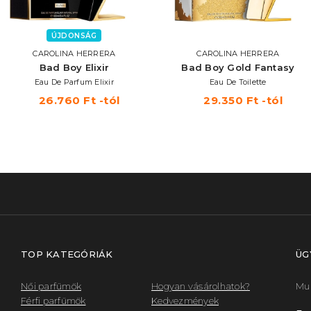
ÚJDONSÁG
CAROLINA HERRERA
CAROLINA HERRERA
Bad Boy Elixir
Bad Boy Gold Fantasy
Eau De Parfum Elixir
Eau De Toilette
26.760 Ft -tól
29.350 Ft -tól
TOP KATEGÓRIÁK
ÜG
Női parfümök
Hogyan vásárolhatok?
Mun
Férfi parfümök
Kedvezmények