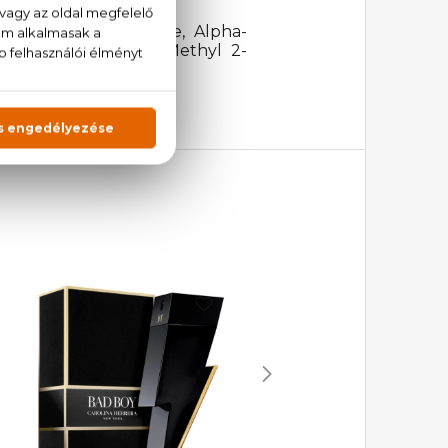
e, Linalool, Limonene, Alpha-
Citral, Citronellol, Methyl 2-