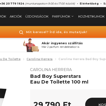
 +36 20 779 1924
(munkanapokon 9:00 és 17:00 között)
Elérhetőség
S
MÖK
AKCIÓK
ÚJDONSÁGOK
PARFÜMÖK
KOZMETIKUMOK
Mit keresel? Írd ide, és mutatjuk!
Akár ingyenes szállítás
Már 2 parfüm rendelésekor is
u De Toilette
Carolina Herrera
Carolina Herrera Bad Boy Supe
CAROLINA HERRERA
Bad Boy Superstars
Eau De Toilette 100 ml
29.790 Ft
KO