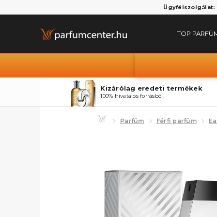
Ügyfélszolgálat:
TOP PARFÜ
Kizárólag eredeti termékek
100% hivatalos forrásból
Parfüm
Férfi parfüm
Ea