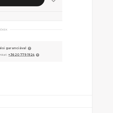
MÉKEK
ési garanciával
unkat:
+36 20 779 1924