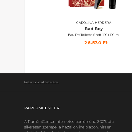
CAROLINA HERRERA
CAROLINA HERRERA
Bad Boy Cobalt
Bad Boy
Eau de Parfum Électrique
Eau De Toilette Szett 100+100 ml
27.630 Ft -tól
26.530 Ft
Fel az oldal tetejére!
PARFÜMCENTER
A ParfümCenter internetes parfüméria 2007. óta
sikeresen szerepel a hazai online piacon, hiszen