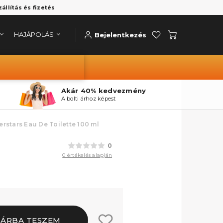
zállítás és fizetés
HAJÁPOLÁS
Bejelentkezés
Akár 40% kedvezmény
A bolti árhoz képest
rstars Eau De Toilette 100 ml
0
0 értékelés alapján
SÁRBA TESZEM