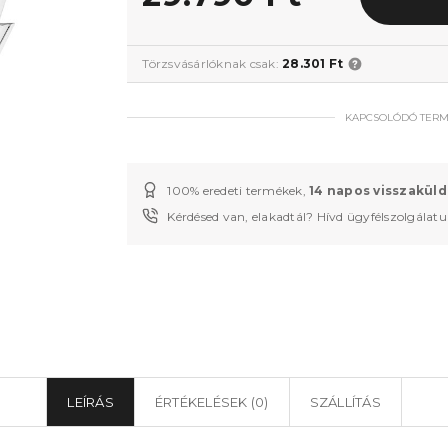
Törzsvásárlóknak csak:
28.301 Ft
KAPCSOLÓDÓ TER
100% eredeti termékek,
14 napos visszaküld
Kérdésed van, elakadtál? Hívd ügyfélszolgálat
LEÍRÁS
ÉRTÉKELÉSEK (0)
SZÁLLÍTÁS