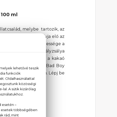
 100 ml
llatcsalád, melybe tartozik, az
és természetessége hívja elő az
De Toilette különlegessége a
 és a mennyei muskotályzsálya
etiver, a tonkabab és a kakaó
el a Carolina Herrera Bad Boy
kben magával ragadjon. Lépj be
enned rejlő rosszfiút.