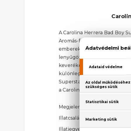
Caroli
A Carolina Herrera Bad Boy Sup
Aromás-fás. Ez a kategória oly
emberekben a legmélyebb érz
lenyűgöző illatösszetevőkben
keveréke egzotikus, mégis fé
különleges harmóniát alkotna
Superstars Eau De Toilette pa
a Carolina Herrera világába, é
Megjelenési év: 2021
Illatcsalád: Aromás-fás
Illatjegyek: Grapefruit, fehér 