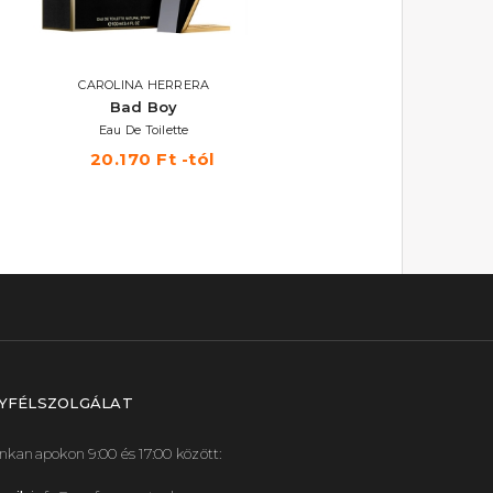
CAROLINA HERRERA
CAROLINA HERRERA
Bad Boy
Bad Boy Cobalt
Eau De Toilette
Eau de Parfum Électrique Szet
50+100 ml
20.170 Ft -tól
24.120 Ft
YFÉLSZOLGÁLAT
kanapokon 9:00 és 17:00 között: