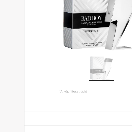
*A kép illusztráció