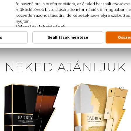
arfum/Fragrance, Water / Aqua, Coumarin, Octinoxat
Salicylate, Butyl Methoxydibenzoylmethane, Geraniol, 
, Cinnamal
NEKED AJÁNLJUK