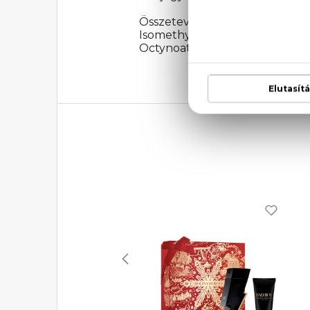
Összetevők: Alcohol Denat. P
Isomethyl Ionone, Ethylhexyl 
Octynoate, Hydroxycitronellal