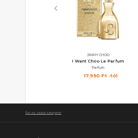
ELIE SAAB
JIMMY CHOO
Le Parfum Intense
I Want Choo Le Parfum
Eau De Parfum 90 ml
Parfum
26.090 Ft
17.990 Ft -tól
Fel az oldal tetejére!