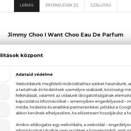
LEÍRÁS
ÉRTÉKELÉSEK (2)
SZÁLLÍTÁS
Jimmy Choo I Want Choo Eau De Parfum
ad a Jimmy Choo I Want Choo Eau De Parfum parfümme
a a márka. Az I Want Choo Eau De Parfum egy virágos-ori
redik a meleg vaníliával és a benzoinnal, míg a já
ot kölcsönöznek az illatnak. Az eredmény egy nőies,
 erős, önbizalommal teli, és mindig kész arra, hogy len
De Parfum parfümöt, amely minden alkalomra tökélet
zel az illattal - tedd teljessé öltözékedet ezzel 
eket.