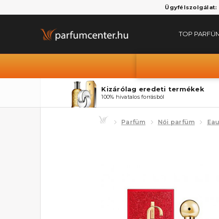
Ügyfélszolgálat:
TOP PARFÜ
Kizárólag eredeti termékek
100% hivatalos forrásból
Parfüm
Női parfüm
Eau