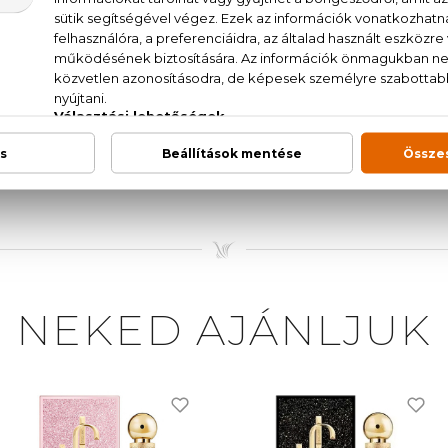
k, vörös pókliliom, jázmin, benzoeviasz, vanília
T. (SD ALCOHOL 39-C), PARFUM (FRAGRANCE), ETH
EXYL SALICYLATE, BUTYL METHOXYDIBENZOYL
TE, BHT, CI 14700 (RED 4), CI 19140 (YELLOW 5), 
ENE, COUMARIN, CITRONELLOL, CITRAL, FARNESOL,
NEKED AJÁNLJUK