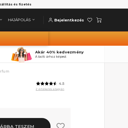
zállítás és fizetés
HAJÁPOLÁS
Bejelentkezés
Akár 40% kedvezmény
A bolti árhoz képest
arfum
4.5
2 értékelés alapján
ÁRBA TESZEM