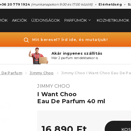
 +36 20 779 1924
(munkanapokon 9:00 és 17:00 között)
Elérhetőség
S
MÖK
AKCIÓK
ÚJDONSÁGOK
PARFÜMÖK
KOZMETIKUMOK
Mit keresel? Írd ide, és mutatjuk!
Akár ingyenes szállítás
Már 2 parfüm rendelésekor is
 De Parfum
Jimmy Choo
Jimmy Choo I Want Choo Eau De P
JIMMY CHOO
I Want Choo
Eau De Parfum 40 ml
16.890 Ft
KOS