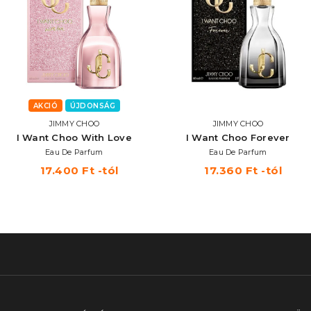
AKCIÓ
ÚJDONSÁG
JIMMY CHOO
JIMMY CHOO
I Want Choo With Love
I Want Choo Forever
Eau De Parfum
Eau De Parfum
17.400 Ft -tól
17.360 Ft -tól