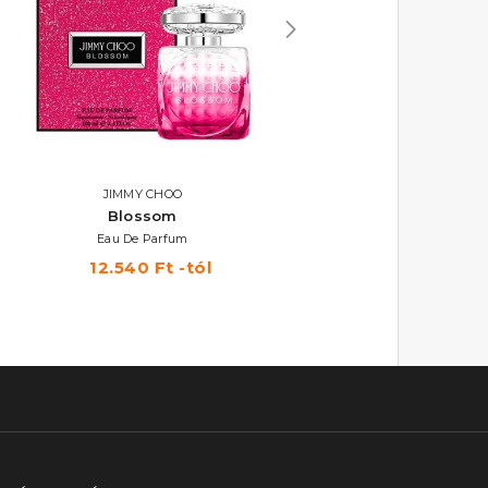
AKCIÓ
JIMMY CHOO
JIMMY CHOO
Blossom
Illicit
Eau De Parfum
Eau De Parfum
12.540 Ft -tól
13.170 Ft -tól