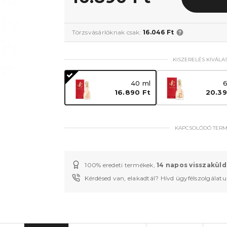
Törzsvásárlóknak csak:
16.046 Ft
KISZERELÉS KIVÁLA
40 ml
6
16.890 Ft
20.39
KAPCSOLÓDÓ TER
100% eredeti termékek,
14 napos visszaküld
Kérdésed van, elakadtál? Hívd ügyfélszolgálat