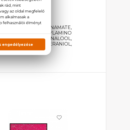
YLHEXYL METHOXYCINNAMATE,
METHANE, DIETHYLAMINO
BENZYL SALICYLATE, LINALOOL,
 BENZYL ALCOHOL, GERANIOL,