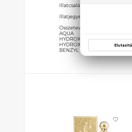
Illatcsalád: Virágos-orientális
Illatjegyek: mandarin, őszibarac
Összetevők: ALCOHOL DENA
AQUA (WATER), ETHYLH
HYDROXYBENZOYL HEXYL BENZOA
HYDROXYCITRONELLAL, LIMON
BENZYL BENZOATE