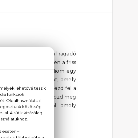
l! Ez az illat magával ragadó
entális illat, melyben a friss
zmin és a vörös pókliliom egy
 bájos és modern illat, amely
yűgözze a világot. Fedezd fel a
es választás. Ajándékozd meg
a különleges illattal, amely