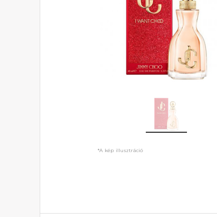
*A kép illusztráció