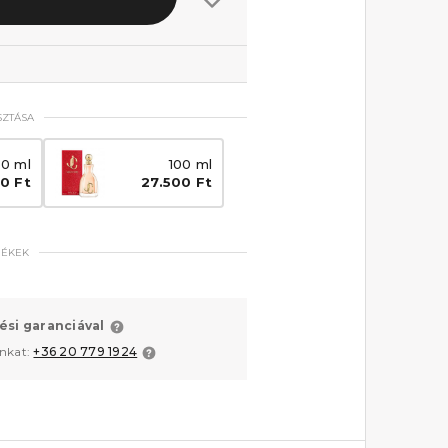
SZTÁSA
0 ml
100 ml
0 Ft
27.500 Ft
MÉKEK
ési garanciával
unkat:
+36 20 779 1924