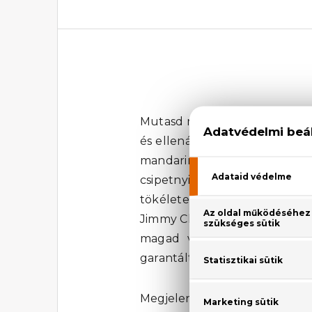
Mutasd meg igazi nőies oldal
és ellenállhatatlan, mint mag
mandarin és édes barack keve
csipetnyi egzotikus hangulat
tökéletesen tükrözi a mai nőt:
Jimmy Choo I Want Choo Eau 
magad vagy egy szeretted ez
garantáltan vonzza a tekintet
Megjelenési év: 2020