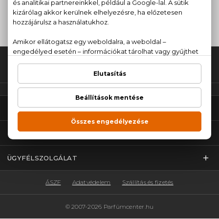
SMINK
HAJÁPOLÁS
Fel az oldal tetejére!
PARFÜMCENTER
TOP KATEGÓRIÁK
ÜGYFÉLSZOLGÁLAT
ÁSZF
Adatvédelem
Szállítás és fizetés
© 2007-2026 Parfümcenter.hu