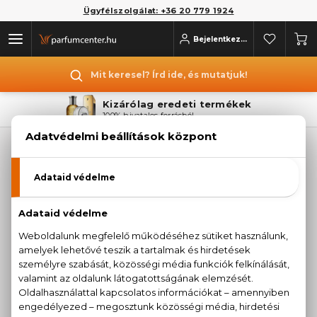
Ügyfélszolgálat: +36 20 779 1924
Bejelentkezés
Mit keresel? Írd ide, és mutatjuk!
Kizárólag eredeti termékek
100% hivatalos forrásból
INESSANCE PARIS
Sajnos jelenleg a márka egyetlen terméke sem
érhető el.
Termékajánlataink megtekintéséhez válasszon
az alábbi kategóriák közül:
PARFÜMÖK
KOZMETIKUMOK