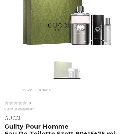
*A kép illusztráció
0
0 értékelés alapján
GUCCI
Guilty Pour Homme
Eau De Toilette Szett 90+15+75 ml