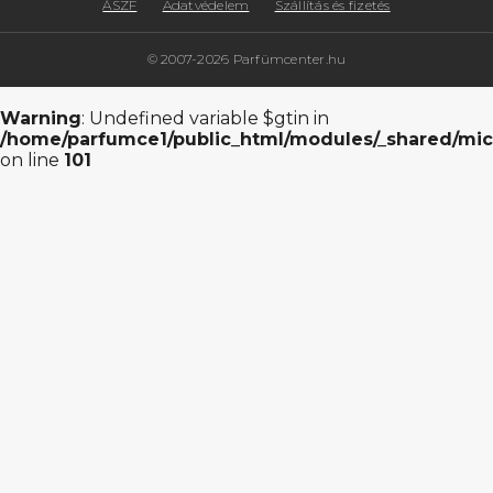
ÁSZF
Adatvédelem
Szállítás és fizetés
© 2007-2026 Parfümcenter.hu
Warning
: Undefined variable $gtin in
/home/parfumce1/public_html/modules/_shared/mic
on line
101