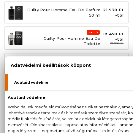
Guilty Pour Homme Eau De Parfum
21.930 Ft
50 ml
-tól
AKCIÓ
18.450 Ft
Guilty Pour Homme Eau De
-tól
Toilette
21.000 Ft
Guilty Pour Homme Eau De
22.370 Ft
Toilette Szett 50+50 ml
100% eredeti termékek,
14 napos visszaküldési
garanciával
+36
Kérdésed van, elakadtál? Hívd ügyfélszolgálatunkat:
20 779 1924