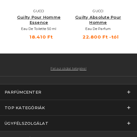
GUCCI
GUCCI
Guilty Pour Homme
Guilty Absolute Pour
Essence
Homme
M
Eau De Toilette 50 ml
Eau De Parfum
18.410 Ft
22.800 Ft -tól
Fel az oldal tetejére!
PARFÜMCENTER
TOP KATEGÓRIÁK
ÜGYFÉLSZOLGÁLAT