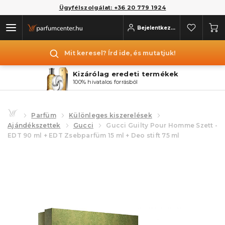
Ügyfélszolgálat: +36 20 779 1924
Bejelentkezés
Mit keresel? Írd ide, és mutatjuk!
Kizárólag eredeti termékek
100% hivatalos forrásból
Parfüm
Különleges kiszerelések
Ajándékszettek
Gucci
Gucci Guilty Pour Homme Szett -
EDT 90 ml + EDT Zsebparfüm 15 ml + Deo stift 75 ml