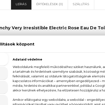
LEÍRÁS
ÉRTÉKELÉSEK (0)
SZÁLLÍTÁS
nchy Very Irresistible Electric Rose Eau De Toi
 Electric Rose Eau De Toilette női parfüm magával rag
oglaló parfüm első illatjegyei az édes áfonya, a friss c
ata szeli át a levegőt, amit a rózsa nőies jegyei követn
gséget és tartósságot kölcsönöznek az illatnak. A Given
parfüm egy olyan illat, mely minden alkalomra t
önleges eseményen szeretnéd viselni, mindig tökéle
ectric Rose Eau De Toilette női parfüm megadja azt a m