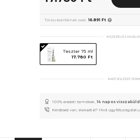
Törzsvásárlóknak csak:
16.891 Ft
KISZERELÉS KIVÁLA
Teszter 75 ml
17.780 Ft
KAPCSOLÓDÓ TER
100% eredeti termékek,
14 napos visszaküld
Kérdésed van, elakadtál? Hívd ügyfélszolgálat