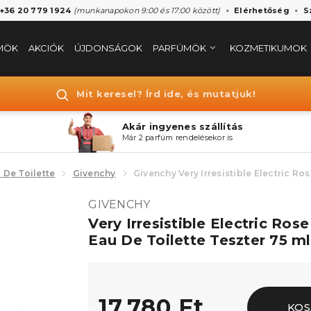
 +36 20 779 1924
(munkanapokon 9:00 és 17:00 között)
Elérhetőség
S
MÖK
AKCIÓK
ÚJDONSÁGOK
PARFÜMÖK
KOZMETIKUMOK
Mit keresel? Írd ide, és mutatjuk!
Akár ingyenes szállítás
Már 2 parfüm rendelésekor is
 De Toilette
Givenchy
Givenchy Very Irresistible Electric Ro
GIVENCHY
Very Irresistible Electric Rose
Eau De Toilette Teszter 75 ml
17.780 Ft
KOS