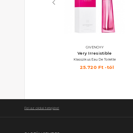
ELIZABETH ARDEN
GIVENCHY
Green Tea Exotic
Very Irresistible
Eau De Toilette 100 ml
Klasszikus Eau De Toilette
9.670 Ft
25.720 Ft -tól
Fel az oldal tetejére!