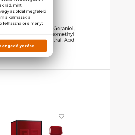
ylate, Octinoxate, Geraniol,
/ Dicaprate, Alpha-Isomethyl
ol, Anise Alcohol, Citral, Acid