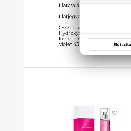
Illatcsalád: Aromás-virágos
Illatjegyek: Áfonya, citromhéj,
Összetevők: Alcohol, Water 
Hydroxycitronellal, Butyl M
Ionone, Citronellol, Coumarin,
Violet 43