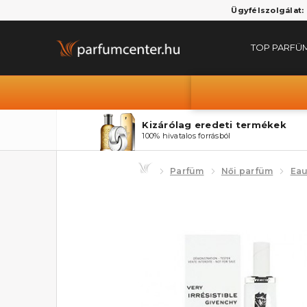
Ügyfélszolgálat:
TOP PARFÜ
Kizárólag eredeti termékek
100% hivatalos forrásból
Parfüm
Női parfüm
Eau