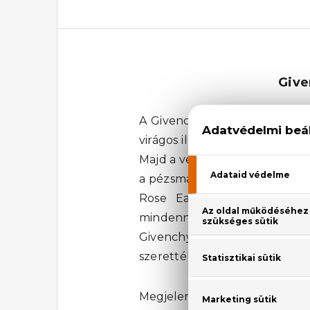
Give
A Givenchy Very Irresistible
virágos illatcsaládban helyet f
Majd a verbéna és az ibolya ill
a pézsma alkotja, melyek mele
Rose Eau De Toilette női 
mindennapokban, akár egy kül
Givenchy Very Irresistible El
szerettél volna!
Megjelenési év: 2012