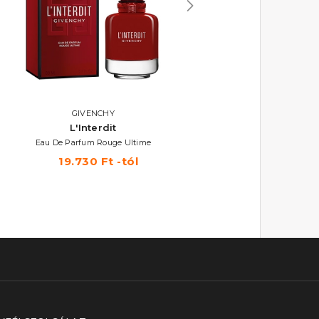
AKCIÓ
GIVENCHY
GIVENCHY
L'Interdit
Ange ou Demon (2021
Eau De Parfum Rouge Ultime
Eau De Parfum
19.730 Ft -tól
17.770 Ft -tól