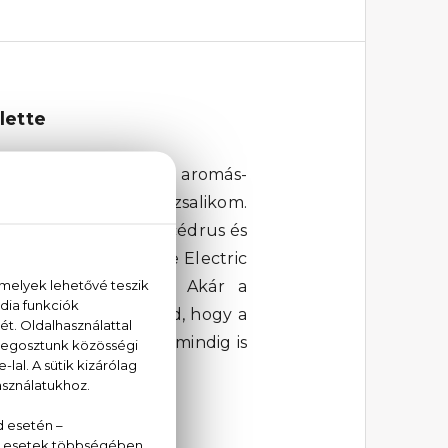
lette
adja az érzékeket. Az aromás-
itromhéj és a pikáns bazsalikom.
ek. A parfüm alapját a cédrus és
chy Very Irresistible Electric
ökéletes választás. Akár a
tes választás. Engedd, hogy a
agabiztosságot, amit mindig is