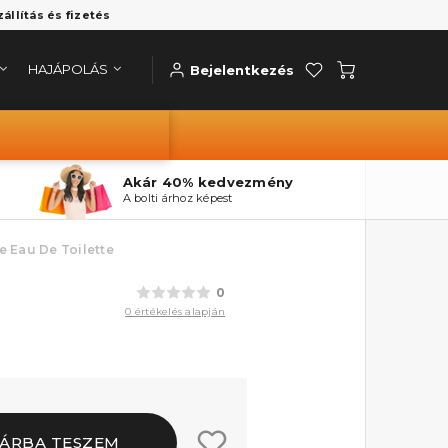
zállítás és fizetés
HAJÁPOLÁS
Bejelentkezés
Akár 40% kedvezmény
A bolti árhoz képest
se Eau De Toilette
0
0 értékelés alapján
ÁRBA TESZEM