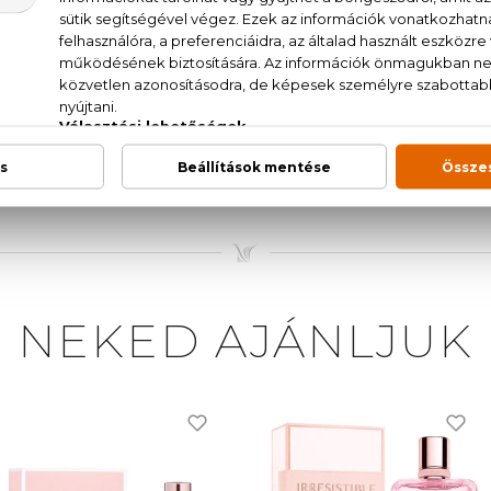
 bazsalikom, verbéna, rózsa, ibolya, cédrus, pézsma
/ Aqua, Parfum/Fragrance, Linalool, Benzyl Salic
ethoxydibenzoylmethane, Butylene Glycol Dicaprylate
 BHT, Benzyl Alcohol, Limonene, Benzyl Benzoate, Eugen
NEKED AJÁNLJUK