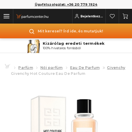
Ügyfélszolgálat: +36 20 779 1924
Bejelentkezés
Mit keresel? Írd ide, és mutatjuk!
Kizárólag eredeti termékek
100% hivatalos forrásból
Parfüm
Női parfüm
Eau De Parfum
Givenchy
Givenchy Hot Couture Eau De Parfum