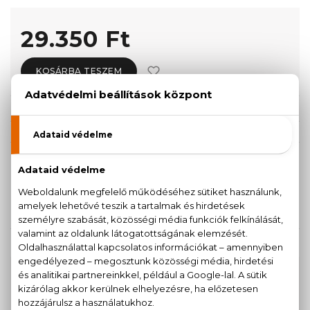
29.350 Ft
KOSÁRBA TESZEM
Törzsvásárlóknak csak:
27.883 Ft
KISZERELÉS KIVÁLASZTÁSA
100 ml
29.350 Ft
KAPCSOLÓDÓ TERMÉKEK
100% eredeti termékek,
14 napos visszaküldési
garanciával
+36
Kérdésed van, elakadtál? Hívd ügyfélszolgálatunkat: