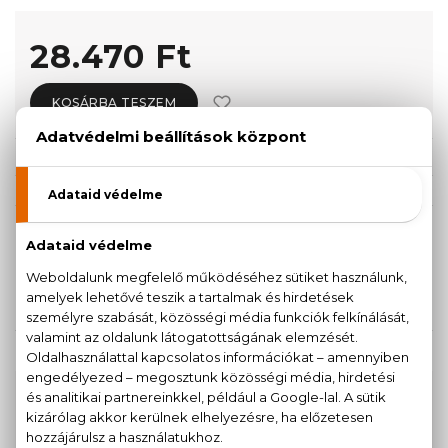
28.470 Ft
KOSÁRBA TESZEM
Törzsvásárlóknak csak:
27.047 Ft
KISZERELÉS KIVÁLASZTÁSA
50 ml
90 ml
28.470 Ft
39.890 Ft
KAPCSOLÓDÓ TERMÉKEK
100% eredeti termékek,
14 napos visszaküldési
garanciával
+36
Kérdésed van, elakadtál? Hívd ügyfélszolgálatunkat: