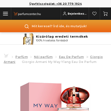
Ügyfélszolgálat: +36 20 779 1924
Bejelentkezés
Mit keresel? Írd ide, és mutatjuk!
Kizárólag eredeti termékek
100% hivatalos forrásból
Parfüm
Női parfüm
Eau De Parfum
Giorgio
Armani
Giorgio Armani My Way Ylang Eau De Parfum