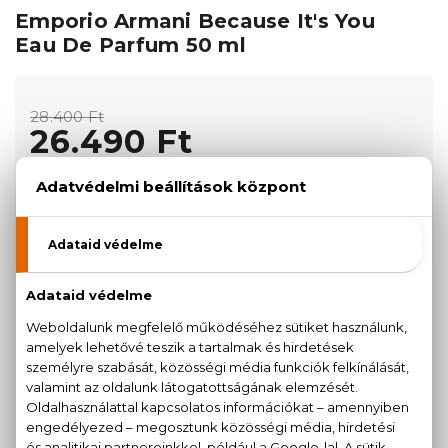
Emporio Armani Because It's You
Eau De Parfum 50 ml
28.400 Ft
26.490 Ft
KOSÁRBA TESZEM
Törzsvásárlóknak csak:
25.166 Ft
KISZERELÉS KIVÁLASZTÁSA
AKCIÓ
100 ml
50 ml
28.470 Ft
26.490 Ft
28.400 Ft
KAPCSOLÓDÓ TERMÉKEK