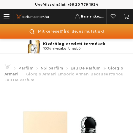
Ügyfélszolgálat: +36 20 779 1924
Bejelentkezés
Mit keresel? Írd ide, és mutatjuk!
Kizárólag eredeti termékek
100% hivatalos forrásból
Parfüm
Női parfüm
Eau De Parfum
Giorgio
Armani
Giorgio Armani Emporio Armani Because It's You
Eau De Parfum