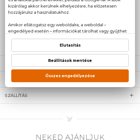
100% eredeti termékek,
14 napos visszaküldési
garanciával
+36
Kérdésed van, elakadtál? Hívd ügyfélszolgálatunkat:
20 779 1924
LEÍRÁS
ÉRTÉKELÉSEK (0)
SZÁLLÍTÁS
NEKED AJÁNLJUK