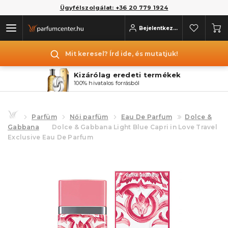
Ügyfélszolgálat: +36 20 779 1924
Bejelentkezés
Mit keresel? Írd ide, és mutatjuk!
Kizárólag eredeti termékek
100% hivatalos forrásból
Parfüm
Női parfüm
Eau De Parfum
Dolce &
Gabbana
Dolce & Gabbana Light Blue Capri in Love Travel
Exclusive Eau De Parfum