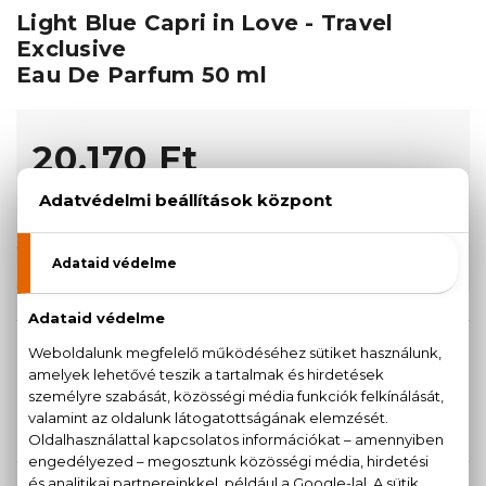
Light Blue Capri in Love - Travel
Exclusive
Eau De Parfum 50 ml
20.170 Ft
KOSÁRBA TESZEM
Törzsvásárlóknak csak:
19.162 Ft
KISZERELÉS KIVÁLASZTÁSA
ÚJDONSÁG
50 ml
20.170 Ft
KAPCSOLÓDÓ TERMÉKEK