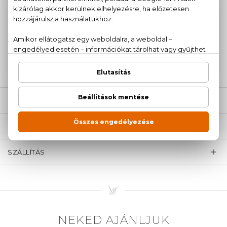
100% eredeti termékek,
14 napos visszaküldési
garanciával
+36
Kérdésed van, elakadtál? Hívd ügyfélszolgálatunkat:
20 779 1924
LEÍRÁS
ÉRTÉKELÉSEK (0)
SZÁLLÍTÁS
NEKED AJÁNLJUK