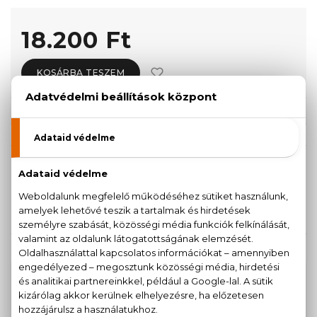
18.200 Ft
KOSÁRBA TESZEM
Törzsvásárlóknak csak:
17.290 Ft
KISZERELÉS KIVÁLASZTÁSA
50 ml
90 ml
18.200 Ft
24.560 Ft
KAPCSOLÓDÓ TERMÉKEK
100% eredeti termékek,
14 napos visszaküldési
garanciával
+36
Kérdésed van, elakadtál? Hívd ügyfélszolgálatunkat: