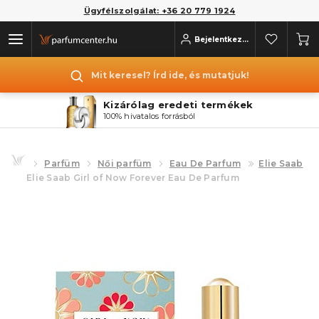
Ügyfélszolgálat: +36 20 779 1924
Bejelentkezés
Mit keresel? Írd ide, és mutatjuk!
Kizárólag eredeti termékek
100% hivatalos forrásból
Parfüm
Női parfüm
Eau De Parfum
Elie Saab
Elie Saab Girl of Now Forever Eau De Parfum