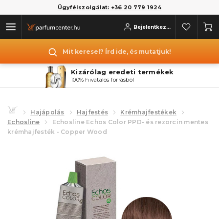
Ügyfélszolgálat: +36 20 779 1924
Bejelentkezés
Mit keresel? Írd ide, és mutatjuk!
Kizárólag eredeti termékek
100% hivatalos forrásból
Hajápolás
Hajfestés
Krémhajfestékek
Echosline
Echosline Echos Color PPD- és rezorcin mentes
krémhajfesték - Copper Wood