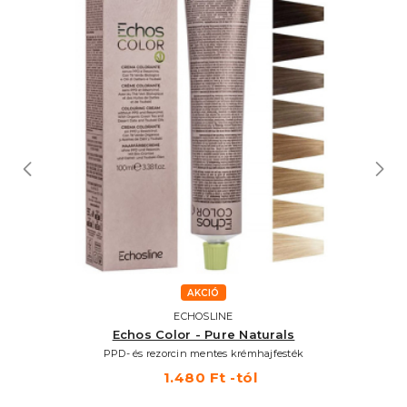
AKCIÓ
ECHOSLINE
Echos Color - Pure Naturals
PPD- és rezorcin mentes krémhajfesték
1.480 Ft -tól