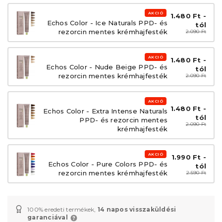
AKCIÓ
1.480 Ft -
Echos Color - Ice Naturals PPD- és
tól
rezorcin mentes krémhajfesték
2.090 Ft
AKCIÓ
1.480 Ft -
Echos Color - Nude Beige PPD- és
tól
rezorcin mentes krémhajfesték
2.090 Ft
AKCIÓ
1.480 Ft -
Echos Color - Extra Intense Naturals
tól
PPD- és rezorcin mentes
2.090 Ft
krémhajfesték
AKCIÓ
1.990 Ft -
Echos Color - Pure Colors PPD- és
tól
rezorcin mentes krémhajfesték
2.590 Ft
100% eredeti termékek,
14 napos visszaküldési
garanciával