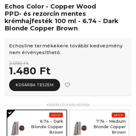
Echos Color - Copper Wood
PPD- és rezorcin mentes
krémhajfesték 100 ml - 6.74 - Dark
Blonde Copper Brown
Echosline termékekere további kedvezmény
nem érvényesíthető.
2.090 Ft
1.480 Ft
KOSÁRBA TESZEM
KISZERELÉS KIVÁLASZTÁSA
AKCIÓ
AKCIÓ
6.74 - Dark
7.74 - Medium
Blonde Copper
Blonde Copper
Brown
Brown