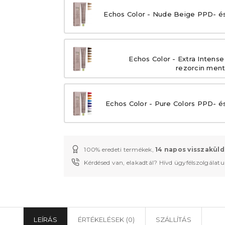
Echos Color - Nude Beige PPD- é
Echos Color - Extra Intens
rezorcin men
Echos Color - Pure Colors PPD- é
100% eredeti termékek,
14 napos visszaküld
Kérdésed van, elakadtál? Hívd ügyfélszolgálat
LEÍRÁS
ÉRTÉKELÉSEK (0)
SZÁLLÍTÁS