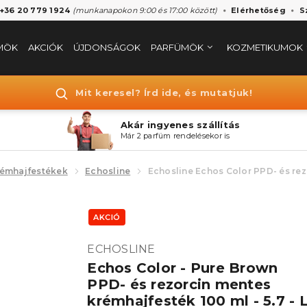
 +36 20 779 1924
(munkanapokon 9:00 és 17:00 között)
Elérhetőség
S
MÖK
AKCIÓK
ÚJDONSÁGOK
PARFÜMÖK
KOZMETIKUMOK
Mit keresel? Írd ide, és mutatjuk!
Akár ingyenes szállítás
Már 2 parfüm rendelésekor is
émhajfestékek
Echosline
Echosline Echos Color PPD- és rez
AKCIÓ
ECHOSLINE
Echos Color - Pure Brown
PPD- és rezorcin mentes
krémhajfesték 100 ml - 5.7 - 