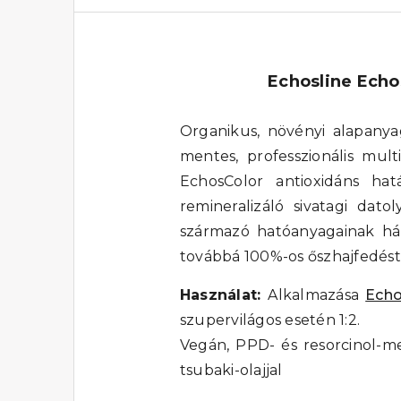
Echosline Echo
Organikus, növényi alapanya
mentes, professzionális mult
EchosColor antioxidáns hat
remineralizáló sivatagi dato
származó hatóanyagainak hála
továbbá 100%-os őszhajfedést 
Használat:
Alkalmazása
Echo
szupervilágos esetén 1:2.
Vegán, PPD- és resorcinol-men
tsubaki-olajjal