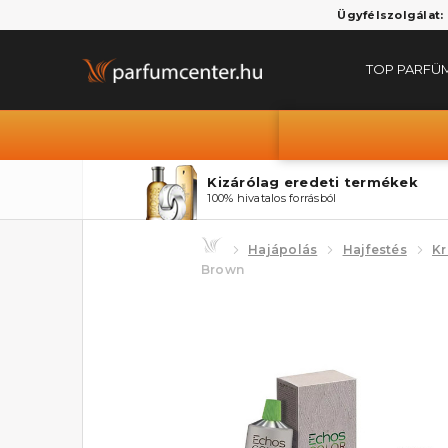
Ügyfélszolgálat:
TOP PARFÜ
Kizárólag eredeti termékek
100% hivatalos forrásból
Hajápolás
Hajfestés
Kr
Brown