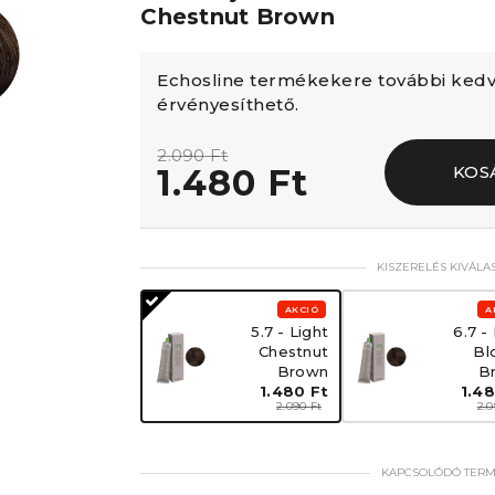
Chestnut Brown
Echosline termékekere további ke
érvényesíthető.
2.090 Ft
1.480 Ft
KOS
KISZERELÉS KIVÁLA
AKCIÓ
A
5.7 - Light
6.7 -
Chestnut
Bl
Brown
B
1.480 Ft
1.48
2.090 Ft
2.0
KAPCSOLÓDÓ TER