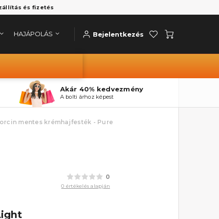
zállítás és fizetés
HAJÁPOLÁS
Bejelentkezés
Akár 40% kedvezmény
A bolti árhoz képest
orcin mentes krémhajfesték - Pure
0
0 értékelés alapján
Light