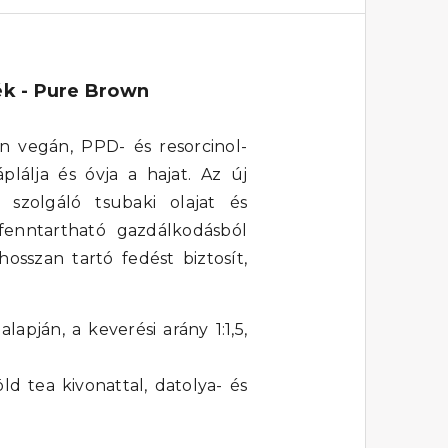
ék - Pure Brown
n vegán, PPD- és resorcinol-
plálja és óvja a hajat. Az új
 szolgáló tsubaki olajat és
, fenntartható gazdálkodásból
osszan tartó fedést biztosít,
lapján, a keverési arány 1:1,5,
ld tea kivonattal, datolya- és