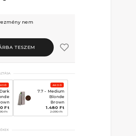
dvezmény nem
ÁRBA TESZEM
SZTÁSA
KCIÓ
AKCIÓ
 Dark
7.7 - Medium
onde
Blonde
rown
Brown
0 Ft
1.480 Ft
90 Ft
2.090 Ft
MÉKEK