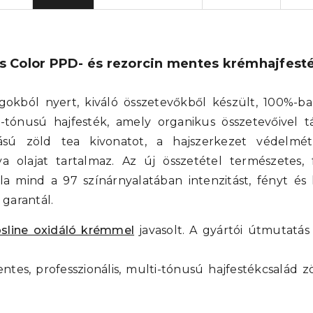
s Color PPD- és rezorcin mentes krémhajfest
gokból nyert, kiváló összetevőkből készült, 100%-ba
i-tónusú hajfesték, amely organikus összetevőivel tá
ású zöld tea kivonatot, a hajszerkezet védelmét
lya olajat tartalmaz. Az új összetétel természetes
 mind a 97 színárnyalatában intenzitást, fényt és h
garantál.
sline oxidáló krémmel
javasolt. A gyártói útmutatás a
tes, professzionális, multi-tónusú hajfestékcsalád zö