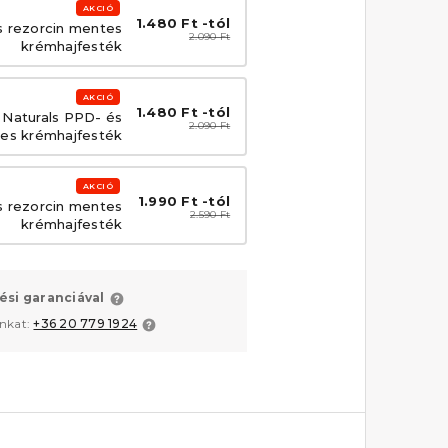
AKCIÓ
1.480 Ft -tól
s rezorcin mentes
2.090 Ft
krémhajfesték
AKCIÓ
1.480 Ft -tól
e Naturals PPD- és
2.090 Ft
tes krémhajfesték
AKCIÓ
1.990 Ft -tól
s rezorcin mentes
2.590 Ft
krémhajfesték
ési garanciával
unkat:
+36 20 779 1924