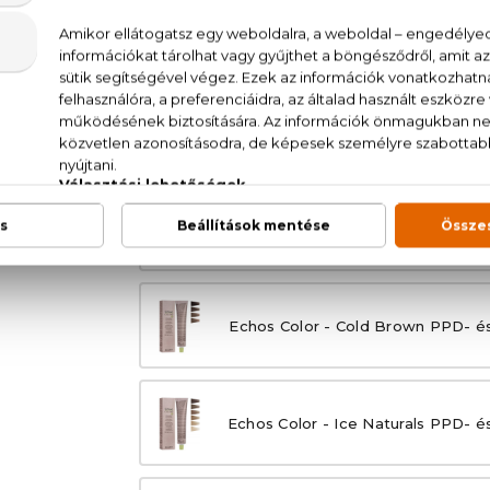
Echos Color - Pure Sand PPD- é
Echos Color - Pure Blond PPD- é
Echos Color - Blond Extra Lif
ment
Echos Color - Cold Brown PPD- é
Echos Color - Ice Naturals PPD- é