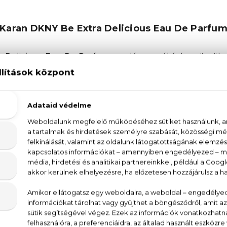
Karan DKNY Be Extra Delicious Eau De Parfum
Delicious Eau De Parfum csodásan csábító, gyümölcsö
körtés, feketeribizli tónusok keverednek a fréziáv
de Parfum első tónusaiban. Bazsarózsa, gardénia, gy
llatban. Legtovább bőrön az édeskés karamell, a
b a melegebb időjárásban bontakoznak ki, így nyárra és
fekete ribizli, frézia, bazsarózsa, gyöngyvirág, gardénia
T., FRAGRANCE/PARFUM, WATER/EAU (AQUA), ETH
 BUTYL METHOXYDIBENZOYLMETHANE, ALPHA-IS