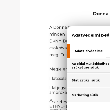
Donna 
A Donna Karan DKNY Be Extra 
minden hölgyet. Gyümölcsös, 
DKNY Be Extra Delicious Eau 
csokrával lep meg a szív i
meg. Frissítő tónusai leginkáb
Megjelenési év: 2020
Illatcsalád: Virágos-gyümölcsös
Illatjegyek: körte, bergamott, 
ambroxan
Összetevők: ALCOHOL DENA
ETHYLHEXYL SALICYLATE,