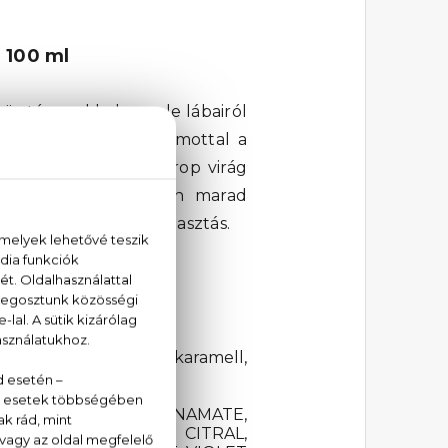
 100 ml
s tónusokkal vesz le lábairól
al és egzotikus bergamottal a
öngyvirág, és heliotrop virág
 málna és az ambroxan marad
 tavaszra is remek választás.
, vaníliavirág, málna, karamell,
YLHEXYL METHOXYCINNAMATE,
OMETHYL IONONE, CITRAL,