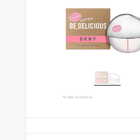
*A kép illusztráció