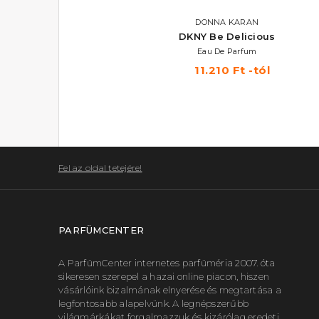
DONNA KARAN
DKNY Be Delicious
Eau De Parfum
11.210 Ft -tól
Fel az oldal tetejére!
PARFÜMCENTER
A ParfümCenter internetes parfüméria 2007. óta
sikeresen szerepel a hazai online piacon, hiszen
vásárlóink bizalmának elnyerése és megtartása a
legfontosabb alapelvünk. A legnépszerűbb
világmárkákat forgalmazzuk és kizárólag eredeti