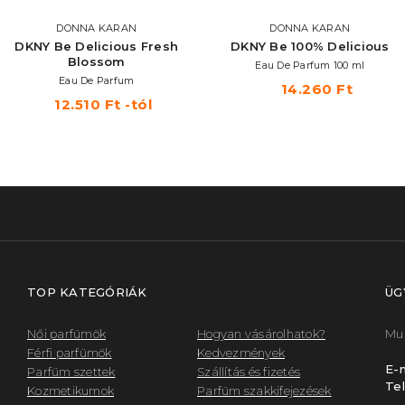
DONNA KARAN
DONNA KARAN
DKNY Be Delicious Fresh
DKNY Be 100% Delicious
Blossom
Eau De Parfum 100 ml
Eau De Parfum
14.260 Ft
12.510 Ft -tól
TOP KATEGÓRIÁK
ÜG
Női parfümök
Hogyan vásárolhatok?
Mun
Férfi parfümök
Kedvezmények
E-m
Parfüm szettek
Szállítás és fizetés
Tel
Kozmetikumok
Parfüm szakkifejezések