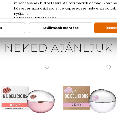
RANIOL, HYDROXYCITRONELLAL, ISOEUGENOL, LIMON
NEKED AJÁNLJUK