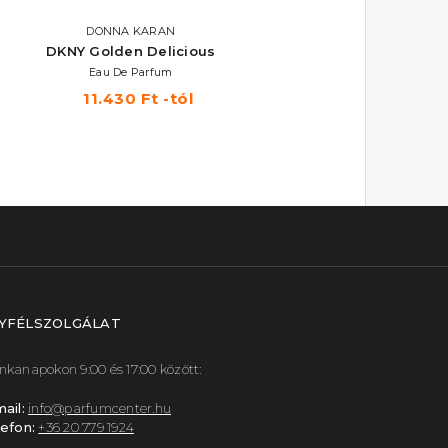
DONNA KARAN
DKNY Golden Delicious
Eau De Parfum
11.430 Ft -tól
YFÉLSZOLGÁLAT
kanapokon 9:00 és 17:00 között:
ail:
info@parfumcenter.hu
efon:
+36 20 779 1924