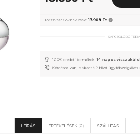
Törzsvásárlóknak csak:
17.908 Ft
KAPCSOLÓDÓ TER
100% eredeti termékek,
14 napos visszaküld
Kérdésed van, elakadtál? Hívd ügyfélszolgálat
LEÍRÁS
ÉRTÉKELÉSEK (0)
SZÁLLÍTÁS