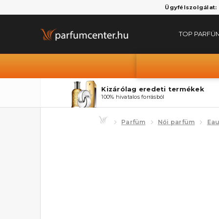
Ügyfélszolgálat:
TOP PARFÜ
Kizárólag eredeti termékek
100% hivatalos forrásból
Parfüm
Női parfüm
Eau