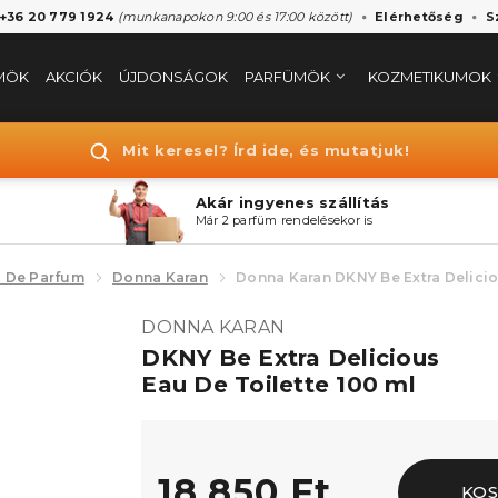
 +36 20 779 1924
(munkanapokon 9:00 és 17:00 között)
Elérhetőség
S
MÖK
AKCIÓK
ÚJDONSÁGOK
PARFÜMÖK
KOZMETIKUMOK
Mit keresel? Írd ide, és mutatjuk!
Akár ingyenes szállítás
Már 2 parfüm rendelésekor is
 De Parfum
Donna Karan
Donna Karan DKNY Be Extra Delici
DONNA KARAN
DKNY Be Extra Delicious
Eau De Toilette 100 ml
18.850 Ft
KOS