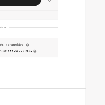
MÉKEK
ési garanciával
unkat:
+36 20 779 1924