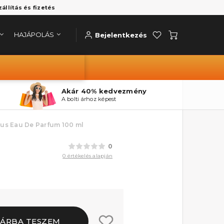
zállítás és fizetés
HAJÁPOLÁS
Bejelentkezés
Akár 40% kedvezmény
A bolti árhoz képest
ous Eau De Parfum 100 ml
0
0 értékelés alapján
ÁRBA TESZEM