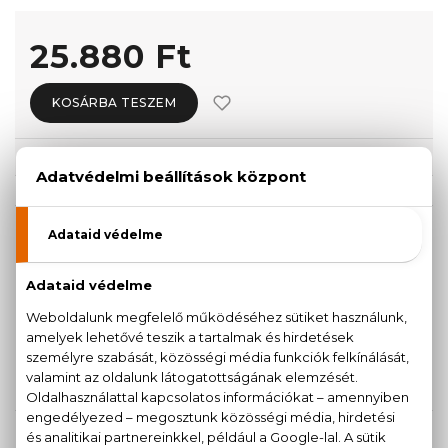
25.880 Ft
KOSÁRBA TESZEM
Törzsvásárlóknak csak:
24.586 Ft
KISZERELÉS KIVÁLASZTÁSA
30 ml
Teszter 100 ml
25.880 Ft
36.810 Ft
150 ml
53.500 Ft
KAPCSOLÓDÓ TERMÉKEK