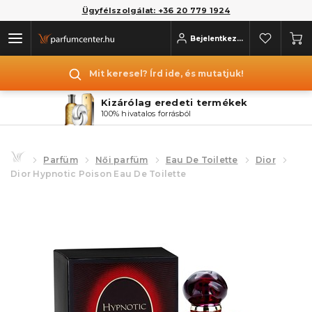
Ügyfélszolgálat: +36 20 779 1924
Bejelentkezés
Mit keresel? Írd ide, és mutatjuk!
Kizárólag eredeti termékek
100% hivatalos forrásból
Parfüm
Női parfüm
Eau De Toilette
Dior
Dior Hypnotic Poison Eau De Toilette