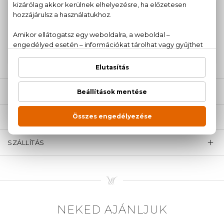
100% eredeti termékek,
14 napos visszaküldési
garanciával
+36
Kérdésed van, elakadtál? Hívd ügyfélszolgálatunkat:
20 779 1924
LEÍRÁS
ÉRTÉKELÉSEK (0)
SZÁLLÍTÁS
NEKED AJÁNLJUK