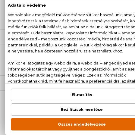
+36
Kérdésed van, elakadtál? Hívd ügyfélszolgálatunkat:
20 779 1924
LEÍRÁS
ÉRTÉKELÉSEK (0)
SZÁLLÍTÁS
NEKED AJÁNLJUK