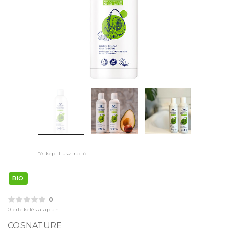
*A kép illusztráció
BIO
0
0 értékelés alapján
COSNATURE