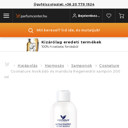
Ügyfélszolgálat: +36 20 779 1924
Bejelentkezés
Mit keresel? Írd ide, és mutatjuk!
Kizárólag eredeti termékek
100% hivatalos forrásból
Hajápolás
Hajmosás
Samponok
Cosnature
Cosnature Avokádó és mandula Regeneráló sampon 200
ml