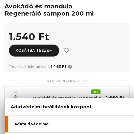
Avokádó és mandula
Regeneráló sampon 200 ml
1.540 Ft
KOSÁRBA TESZEM
Törzsvásárlóknak csak:
1.463 Ft
KAPCSOLÓDÓ TERMÉKEK
BIO
1.660 Ft
Avokádó és mandula Regeneráló
kondicionáló 250 ml
100% eredeti termékek,
14 napos visszaküldési
garanciával