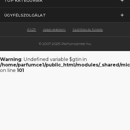
TOP KATEGÓRIÁK
ÜGYFÉLSZOLGÁLAT
ÁSZF
Adatvédelem
Szállítás és fizetés
© 2007-2026 Parfümcenter.hu
Warning
: Undefined variable $gtin in
/home/parfumce1/public_html/modules/_shared/mic
on line
101