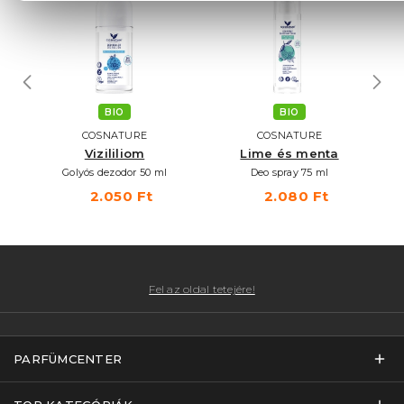
BIO
BIO
COSNATURE
COSNATURE
Vizililiom
Lime és menta
Golyós dezodor 50 ml
Deo spray 75 ml
Vo
2.050 Ft
2.080 Ft
Fel az oldal tetejére!
PARFÜMCENTER