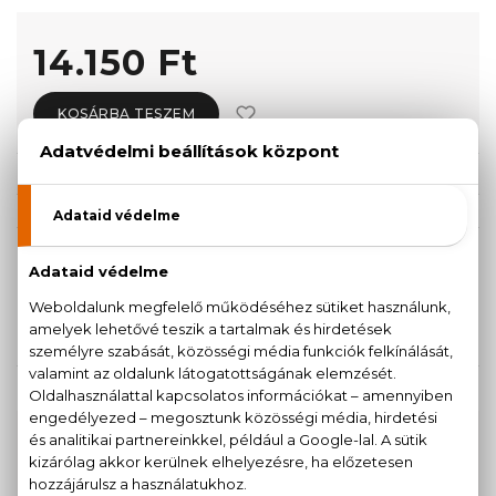
14.150 Ft
KOSÁRBA TESZEM
Törzsvásárlóknak csak:
13.443 Ft
KISZERELÉS KIVÁLASZTÁSA
30 ml
50 ml
11.580 Ft
14.150 Ft
KAPCSOLÓDÓ TERMÉKEK
100% eredeti termékek,
14 napos visszaküldési
garanciával
+36
Kérdésed van, elakadtál? Hívd ügyfélszolgálatunkat: