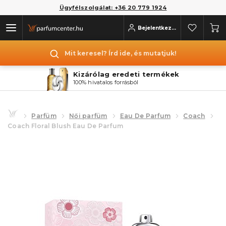
Ügyfélszolgálat: +36 20 779 1924
Bejelentkezés
Mit keresel? Írd ide, és mutatjuk!
Kizárólag eredeti termékek
100% hivatalos forrásból
Parfüm
Női parfüm
Eau De Parfum
Coach
Coach Floral Blush Eau De Parfum