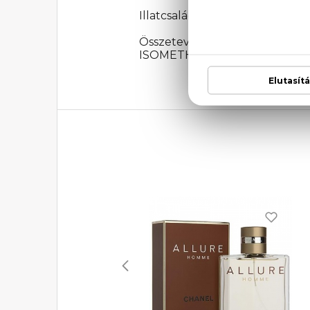
Illatcsalád: Fás-fűszeres
Összetevők: ALCOHOL, PARFU
ISOMETHYL IONONE, CITRONEL