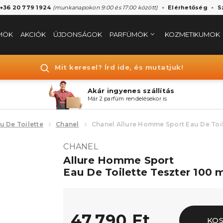
 +36 20 779 1924
(munkanapokon 9:00 és 17:00 között)
Elérhetőség
S
MÖK
AKCIÓK
ÚJDONSÁGOK
PARFÜMÖK
KOZMETIKUMOK
Mit keresel? Írd ide, és mutatjuk!
Akár ingyenes szállítás
Már 2 parfüm rendelésekor is
u De Toilette
Chanel
Chanel Allure Homme Sport Eau De Toi
CHANEL
Allure Homme Sport
Eau De Toilette Teszter 100 
47.790 Ft
KO