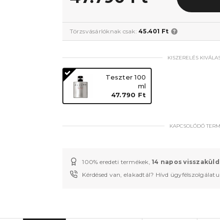
Törzsvásárlóknak csak:
45.401 Ft
KISZERELÉS KIVÁLA
Teszter 100
ml
47.790 Ft
KAPCSOLÓDÓ TER
100% eredeti termékek,
14 napos visszaküld
Kérdésed van, elakadtál? Hívd ügyfélszolgálat