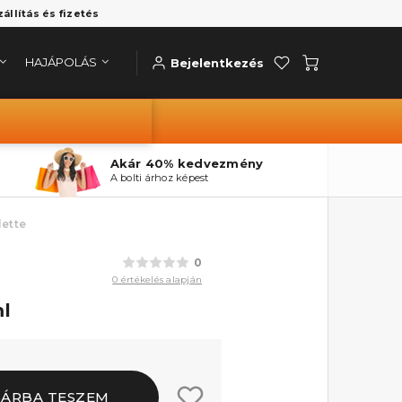
zállítás és fizetés
HAJÁPOLÁS
Bejelentkezés
Akár 40% kedvezmény
A bolti árhoz képest
lette
0
0 értékelés alapján
ml
SÁRBA TESZEM