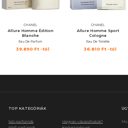
CHANEL
CHANEL
Allure Homme Édition
Allure Homme Sport
Blanche
Cologne
Eau De Parfum
Eau De Toilette
39.890 Ft -tól
36.810 Ft -tól
TOP KATEGÓRIÁK
ÜG
Női parfümök
Hogyan vásárolhatok?
Mun
Férfi parfümök
Kedvezmények