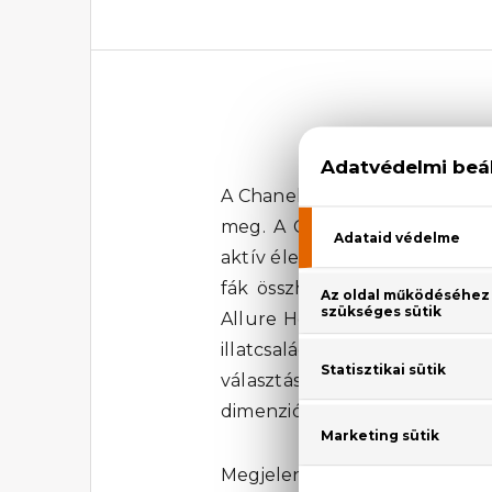
A Chanel Allure Homme Sport E
meg. A Chanel márka hírnevé
aktív életmódot, de nem hajla
fák összhangját tükrözi, ame
Allure Homme Sport Eau De Toi
illatcsaládba tartozó parfü
választás mindennapos használa
dimenziójába a Chanel Allur
Megjelenési év: 2004