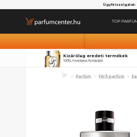
Ügyfélszolgálat:
TOP PARFÜ
Kizárólag eredeti termékek
100% hivatalos forrásból
Parfüm
Férfi parfüm
Ea