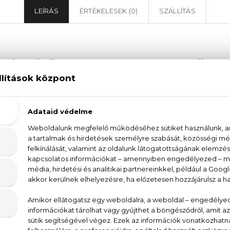
LEÍRÁS
ÉRTÉKELÉSEK (0)
SZÁLLÍTÁS
Chanel Allure Homme Sport Eau De Toilette
au De Toilette egy olyan illat, mely a modern, sporto
t és minőségét magában hordozó parfüm azok számá
ndók lemondani a luxusról sem. Az illatkompozíció az 
lyek együttesen egy rendkívül dinamikus és vibráló
lette egyszerre idézi a frissességet, a szabadságot és 
m a természet erejét és a városi élet pezsgését egy
tra, de különleges alkalmakra is. Próbáld ki ezt az illa
e Homme Sport Eau De Toilette parfümmel.