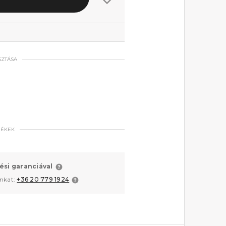
SZTÁSA
MÉKEK
ési garanciával
unkat:
+36 20 779 1924