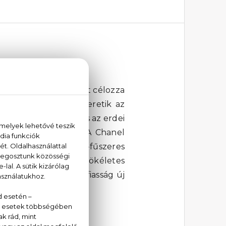
s és elegáns férfiakat célozza
ra készült, akik szeretik az
egzotikus fűszerek és az erdei
 illatot teremtenek. A Chanel
a férfias erőt. A fás-fűszeres
esíti magában, így tökéletes
tot, és lépj be a férfiasság új