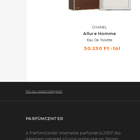
JUICY COUTURE
CHANEL
Dirty English
Allure Homme
Eau De Toilette 100 ml
Eau De Toilette
12.510 Ft
30.230 Ft -tól
Fel az oldal tetejére!
PARFÜMCENTER
A ParfümCenter internetes parfüméria 2007. óta
sikeresen szerepel a hazai online piacon, hiszen