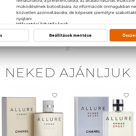
M (FRAGRANCE), AQUA (WATER), LIMONENE, LINALOOL
LOL, CITRAL, COUMARIN, GERANIOL, IL28-1
NEKED AJÁNLJUK