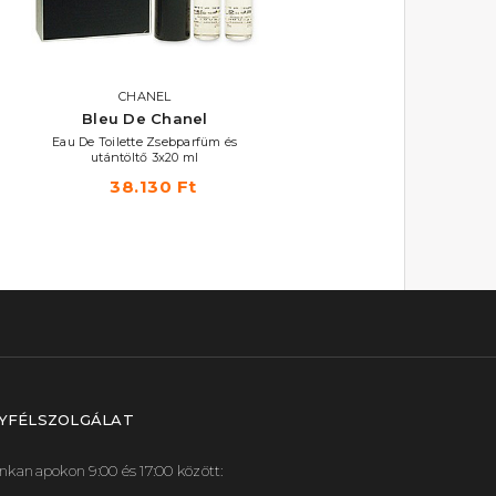
CHANEL
CHANEL
Bleu De Chanel
Bleu De Chanel
Eau De Toilette Zsebparfüm és
Eau De Parfum
utántöltő 3x20 ml
53.490 Ft -tól
38.130 Ft
YFÉLSZOLGÁLAT
kanapokon 9:00 és 17:00 között: