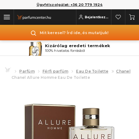
Ügyfélszolgálat: +36 20 779 1924
Bejelentkezés
Mit keresel? Írd ide, és mutatjuk!
Kizárólag eredeti termékek
100% hivatalos forrásból
Parfüm
Férfi parfüm
Eau De Toilette
Chanel
Chanel Allure Homme Eau De Toilette