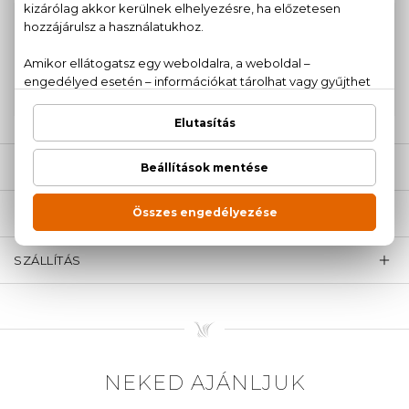
100% eredeti termékek,
14 napos visszaküldési
garanciával
+36
Kérdésed van, elakadtál? Hívd ügyfélszolgálatunkat:
20 779 1924
LEÍRÁS
ÉRTÉKELÉSEK (0)
SZÁLLÍTÁS
NEKED AJÁNLJUK