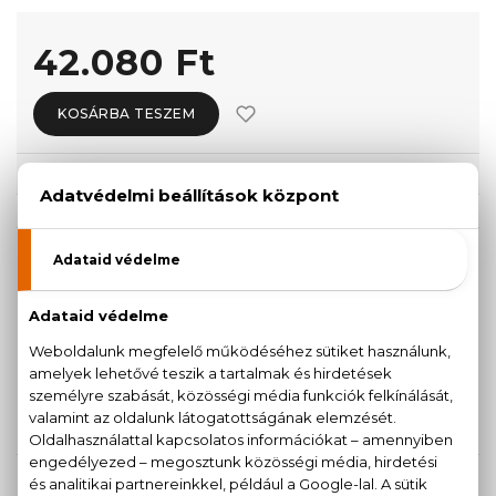
42.080 Ft
KOSÁRBA TESZEM
Törzsvásárlóknak csak:
39.976 Ft
KISZERELÉS KIVÁLASZTÁSA
50 ml
Teszter 100 ml
30.230 Ft
41.640 Ft
100 ml
150 ml
42.080 Ft
49.110 Ft
KAPCSOLÓDÓ TERMÉKEK