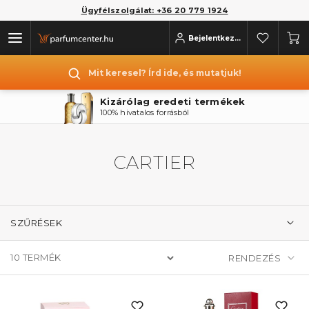
Ügyfélszolgálat: +36 20 779 1924
Bejelentkezés
Mit keresel? Írd ide, és mutatjuk!
Kizárólag eredeti termékek
100% hivatalos forrásból
CARTIER
SZŰRÉSEK
10
TERMÉK