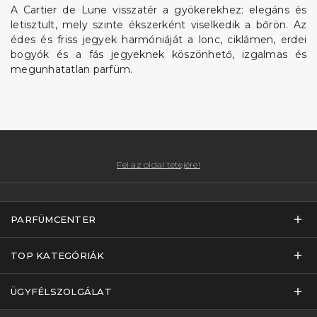
A Cartier de Lune visszatér a gyökerekhez: elegáns és
letisztult, mely szinte ékszerként viselkedik a bőrön. Az
édes és friss jegyek harmóniáját a lonc, ciklámen, erdei
bogyók és a fás jegyeknek köszönhető, izgalmas és
megunhatatlan parfüm.
Fel az oldal tetejére!
PARFÜMCENTER
TOP KATEGÓRIÁK
ÜGYFÉLSZOLGÁLAT