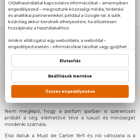
Eau De Toilette
Eau De Toilette
23.240 Ft -tól
29.790 Ft -tól
Az 1847-ben alapított francia cég 3 testvér tehetségét
dicséri, akik számos királyi udvart láttak el mesés
ékszereikkel. Amellett, hogy ékszereiken egzotikus
motívumok fedezhetőek fel, a Cartier testvérek nevéhez
fűződik maga a karóra feltalálása , valamint a platina mint
ékszer alapanyag felhasználása is! A legmagasabb luxust
képviseli minden Cartier ékszer és óra, így nem meglepő,
hogy rengeteg sztár, mint például Uma Thurman vagy
Pierce Brosnan előszeretettel visel Cartier parfümöket,
kiegészítőket.
Nem meglepő, hogy a parfüm iparban is szerencsét
próbált a cég, elérhetővé téve a luxust és minőséget
mindenki számára.
Első illatuk a Must de Cartier férfi és női változata is a