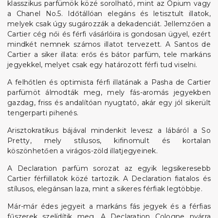
klasszikus parfümök közé sorolható, mint az Opium vagy
a Chanel No.5. Időtállóan elegáns és letisztult illatok,
melyek csak úgy sugározzák a dekadenciát. Jellemzően a
Cartier cég női és férfi vásárlóira is gondosan ügyel, ezért
mindkét nemnek számos illatot tervezett. A Santos de
Cartier a siker illata: erős és bátor parfüm, tele markáns
jegyekkel, melyet csak egy határozott férfi tud viselni.
A felhőtlen és optimista férfi illatának a Pasha de Cartier
parfümöt álmodták meg, mely fás-aromás jegyekben
gazdag, friss és andalítóan nyugtató, akár egy jól sikerült
tengerparti pihenés.
Arisztokratikus bájával mindenkit levesz a lábáról a So
Pretty, mely stílusos, kifinomult és kortalan
köszönhetően a virágos-zöld illatjegyeinek.
A Declaration parfüm sorozat az egyik legsikeresebb
Cartier férfiillatok közé tartozik. A Declaration fiatalos és
stílusos, elegánsan laza, mint a sikeres férfiak legtöbbje.
Már-már édes jegyeit a markáns fás jegyek és a férfias
fűszerek szelídítik meg. A Declaration Cologne nyárra