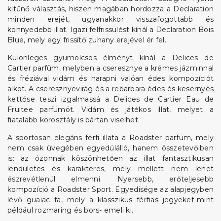
kitűnő választás, hiszen magában hordozza a Declaration
minden erejét, ugyanakkor visszafogottabb és
könnyedebb illat. Igazi felfrissülést kínál a Declaration Bois
Blue, mely egy frissítő zuhany erejével ér fel.
Különleges gyümölcsös élményt kínál a Delices de
Cartier parfüm, melyben a cseresznye a krémes jázminnal
és fréziával vidám és harapni valóan édes kompozíciót
alkot. A cseresznyevirág és a rebarbara édes és kesernyés
kettőse teszi izgalmassá a Delices de Cartier Eau de
Fruitee parfümöt. Vidám és játékos illat, melyet a
fiatalabb korosztály is bártan viselhet.
A sportosan elegáns férfi illata a Roadster parfüm, mely
nem csak üvegében egyedülálló, hanem összetevőiben
is: az ózonnak köszönhetően az illat fantasztikusan
lendületes és karakteres, mely mellett nem lehet
észrevétlenül elmenni. Nyersebb, erőteljesebb
kompozíció a Roadster Sport. Egyedisége az alapjegyben
lévő guaiac fa, mely a klasszikus férfias jegyeket-mint
például rozmaring és bors- emeli ki.